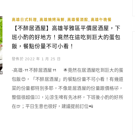
,
,
,
高雄日式料理
高雄燒烤海鮮
高雄餐酒館
高雄午晚餐
【不醉居酒屋】高雄苓雅區平價居酒屋，下
班小酌的好地方！竟然在這吃到巨大的蛋包
飯，餐點份量不可小看！
發佈於 2022 年 1 月 25 日
-高雄-🍴不醉居酒屋🍴 🌟竟然在居酒屋吃到巨大的蛋
包飯😍，「不醉居酒屋」的餐點份量不可小看！有幾道
菜的份量都特別多耶，不像是居酒屋的份量跟價格🤣，
整個很超值👍🏻，沁涼生啤有先冰杯，下班後小酌的好所
在🍺；平日生意也很好，建議提前訂位📲