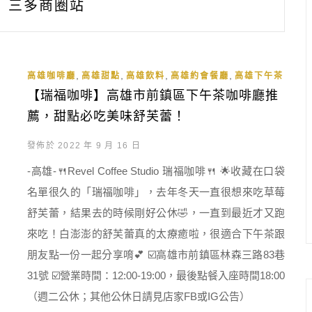
三多商圈站
,
,
,
,
高雄咖啡廳
高雄甜點
高雄飲料
高雄約會餐廳
高雄下午茶
【瑞福咖啡】高雄市前鎮區下午茶咖啡廳推
薦，甜點必吃美味舒芙蕾！
發佈於 2022 年 9 月 16 日
-高雄-🍴Revel Coffee Studio 瑞福咖啡🍴 🌟收藏在口袋
名單很久的「瑞福咖啡」，去年冬天一直很想來吃草莓
舒芙蕾，結果去的時候剛好公休🤣，一直到最近才又跑
來吃！白澎澎的舒芙蕾真的太療癒啦，很適合下午茶跟
朋友點一份一起分享唷💕 ☑️高雄市前鎮區林森三路83巷
31號 ☑️營業時間：12:00-19:00，最後點餐入座時間18:00
（週二公休；其他公休日請見店家FB或IG公告）