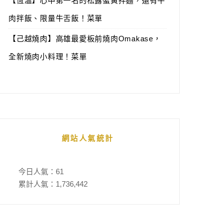
【恆溫】心中第一名的松露蟹黃拌麵，還有牛
肉拌飯、限量牛舌飯！菜單
【己越燒肉】高雄最愛板前燒肉Omakase，
全新燒肉小料理！菜單
網站人氣統計
今日人氣：
61
累計人氣：
1,736,442