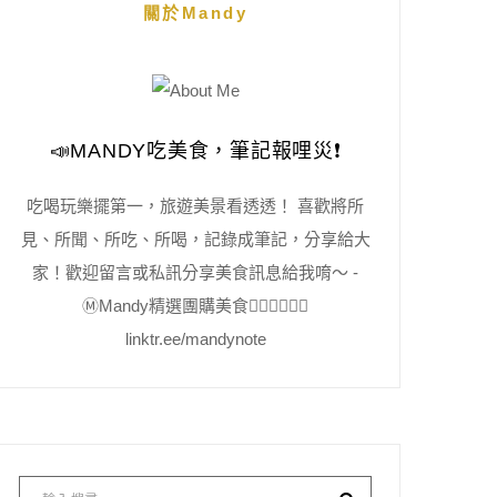
關於Mandy
📣MANDY吃美食，筆記報哩災❗️
吃喝玩樂擺第一，旅遊美景看透透！ 喜歡將所
見、所聞、所吃、所喝，記錄成筆記，分享給大
家！歡迎留言或私訊分享美食訊息給我唷～ -
Ⓜ️Mandy精選團購美食👇🏻👇🏻👇🏻
linktr.ee/mandynote