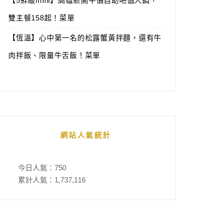
【5鮮級mini】高雄新開平價自助吧個人鍋，
雙主餐158起！菜單
【恆溫】心中第一名的松露蟹黃拌麵，還有牛
肉拌飯、限量牛舌飯！菜單
網站人氣統計
今日人氣：
750
累計人氣：
1,737,116