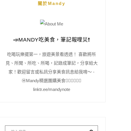
關於Mandy
📣MANDY吃美食，筆記報哩災❗️
吃喝玩樂擺第一，旅遊美景看透透！ 喜歡將所
見、所聞、所吃、所喝，記錄成筆記，分享給大
家！歡迎留言或私訊分享美食訊息給我唷～ -
Ⓜ️Mandy精選團購美食👇🏻👇🏻👇🏻
linktr.ee/mandynote