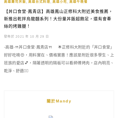
,
,
,
高雄壽司丼飯
高雄台式料理
高雄小吃
高雄午晚餐
【丼口食堂·鳳青店】高雄鳳山正修科大附近美食推薦，
新推出乾拌烏龍麵系列！大份量丼飯超飽足，還有會牽
絲的烤雞腿！
發佈於 2021 年 10 月 29 日
-高雄-🍴丼口食堂·鳳青店🍴 🌟正修科大附近的「丼口食堂」
好好吃唷😍，用料實在、價格實惠！應該是附近很多學生、上
班族的愛店💕，隔著透明的隔板可以看師傅烤肉，店內明亮、
乾淨、舒適👍🏻
關於Mandy