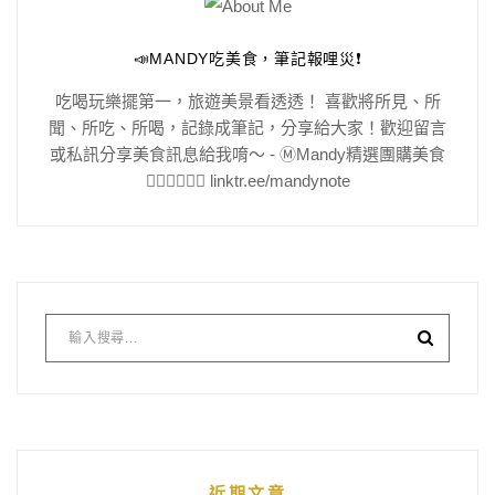
📣MANDY吃美食，筆記報哩災❗️
吃喝玩樂擺第一，旅遊美景看透透！ 喜歡將所見、所
聞、所吃、所喝，記錄成筆記，分享給大家！歡迎留言
或私訊分享美食訊息給我唷～ - Ⓜ️Mandy精選團購美食
👇🏻👇🏻👇🏻 linktr.ee/mandynote
近期文章