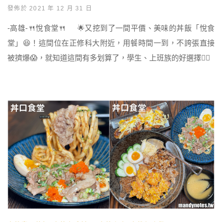
發佈於 2021 年 12 月 31 日
-高雄-🍴悅食堂🍴 🌟又挖到了一間平價、美味的丼飯「悅食
堂」😆！這間位在正修科大附近，用餐時間一到，不誇張直接
被擠爆😱，就知道這間有多划算了，學生、上班族的好選擇👍🏻