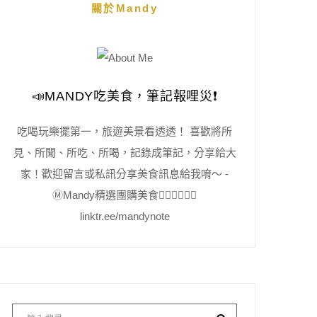
關於Mandy
📣MANDY吃美食，筆記報哩災❗️
吃喝玩樂擺第一，旅遊美景看透透！ 喜歡將所
見、所聞、所吃、所喝，記錄成筆記，分享給大
家！歡迎留言或私訊分享美食訊息給我唷～ -
Ⓜ️Mandy精選團購美食👇🏻👇🏻👇🏻
linktr.ee/mandynote