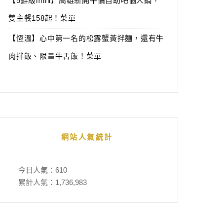
【5鮮級mini】高雄新開平價自助吧個人鍋，
雙主餐158起！菜單
【恆溫】心中第一名的松露蟹黃拌麵，還有牛
肉拌飯、限量牛舌飯！菜單
網站人氣統計
今日人氣：
610
累計人氣：
1,736,983