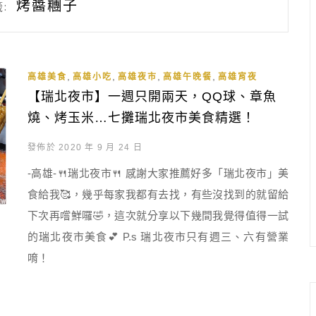
烤醬糰子
:
,
,
,
,
高雄美食
高雄小吃
高雄夜市
高雄午晚餐
高雄宵夜
【瑞北夜市】一週只開兩天，QQ球、章魚
燒、烤玉米…七攤瑞北夜市美食精選！
發佈於 2020 年 9 月 24 日
-高雄-🍴瑞北夜市🍴 感謝大家推薦好多「瑞北夜市」美
食給我🥰，幾乎每家我都有去找，有些沒找到的就留給
下次再嚐鮮囉🤣，這次就分享以下幾間我覺得值得一試
的瑞北夜市美食💕 P.s 瑞北夜市只有週三、六有營業
唷！