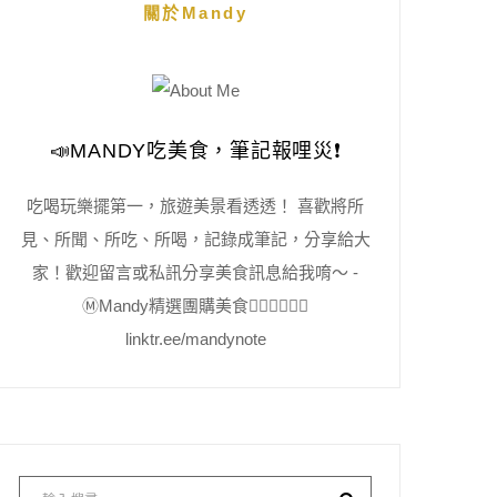
關於Mandy
📣MANDY吃美食，筆記報哩災❗️
吃喝玩樂擺第一，旅遊美景看透透！ 喜歡將所
見、所聞、所吃、所喝，記錄成筆記，分享給大
家！歡迎留言或私訊分享美食訊息給我唷～ -
Ⓜ️Mandy精選團購美食👇🏻👇🏻👇🏻
linktr.ee/mandynote