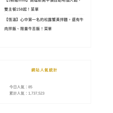
【5鮮級mini】高雄新開平價自助吧個人鍋，
雙主餐158起！菜單
【恆溫】心中第一名的松露蟹黃拌麵，還有牛
肉拌飯、限量牛舌飯！菜單
網站人氣統計
今日人氣：
85
累計人氣：
1,737,523