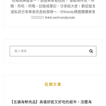
吃喝玩樂擺第一，旅遊美景看透透！ 喜歡將所見、所
聞、所吃、所喝，記錄成筆記，分享給大家！歡迎留言
或私訊分享美食訊息給我唷～ - Ⓜ️Mandy精選團購美食
👇🏻👇🏻👇🏻 linktr.ee/mandynote
近期文章
【五鎮海鮮肉品】高雄好逛又好吃的超市，活體海