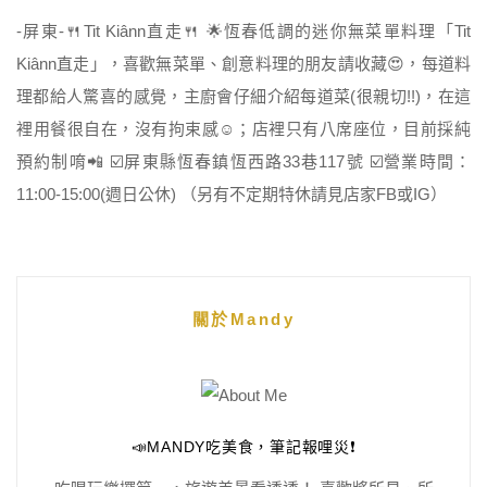
-屏東-🍴Tit Kiânn直走🍴 🌟恆春低調的迷你無菜單料理「Tit
Kiânn直走」，喜歡無菜單、創意料理的朋友請收藏😍，每道料
理都給人驚喜的感覺，主廚會仔細介紹每道菜(很親切!!)，在這
裡用餐很自在，沒有拘束感☺️；店裡只有八席座位，目前採純
預約制唷📲 ☑️屏東縣恆春鎮恆西路33巷117號 ☑️營業時間：
11:00-15:00(週日公休) （另有不定期特休請見店家FB或IG）
關於Mandy
📣MANDY吃美食，筆記報哩災❗️