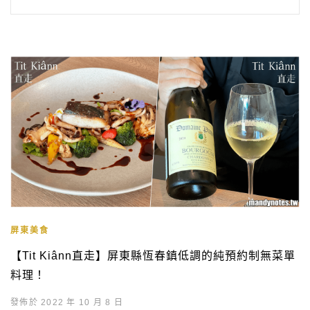
屏東美食
【Tit Kiânn直走】屏東縣恆春鎮低調的純預約制無菜單
料理！
發佈於 2022 年 10 月 8 日