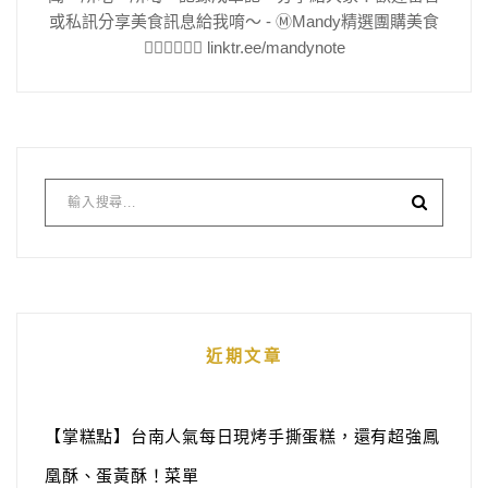
或私訊分享美食訊息給我唷～ - Ⓜ️Mandy精選團購美食
👇🏻👇🏻👇🏻 linktr.ee/mandynote
近期文章
【掌糕點】台南人氣每日現烤手撕蛋糕，還有超強鳳
凰酥、蛋黃酥！菜單