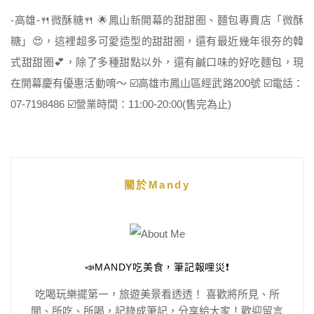
-高雄-🍴微酥糖🍴 🌟鳳山新開幕的甜甜圈、麵包專賣店「微酥
糖」😍，這裡超多可愛造型的甜甜圈，還有最近幾年很夯的韓
式甜甜圈💕，除了多種甜點以外，還有鹹口味的好吃麵包，現
在開幕慶有優惠活動唷～ ☑️高雄市鳳山區經武路200號 ☑️電話：
07-7198486 ☑️營業時間：11:00-20:00(售完為止)
關於Mandy
📣MANDY吃美食，筆記報哩災❗️
吃喝玩樂擺第一，旅遊美景看透透！ 喜歡將所見、所
聞、所吃、所喝，記錄成筆記，分享給大家！歡迎留言