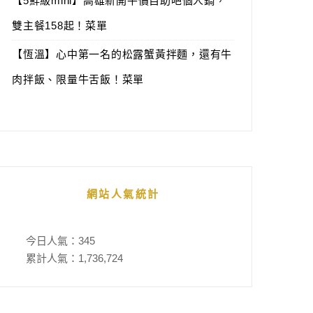
【5鮮級mini】高雄新開平價自助吧個人鍋，
雙主餐158起！菜單
【恆溫】心中第一名的松露蟹黃拌麵，還有牛
肉拌飯、限量牛舌飯！菜單
網站人氣統計
今日人氣：
345
累計人氣：
1,736,724