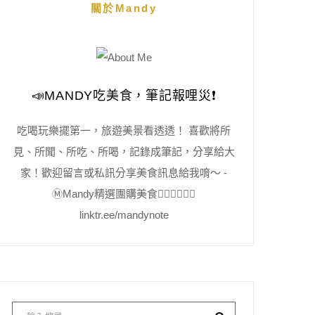
關於Mandy
📣MANDY吃美食，筆記報哩災❗️
吃喝玩樂擺第一，旅遊美景看透透！ 喜歡將所
見、所聞、所吃、所喝，記錄成筆記，分享給大
家！歡迎留言或私訊分享美食訊息給我唷～ -
Ⓜ️Mandy精選團購美食👇🏻👇🏻👇🏻
linktr.ee/mandynote