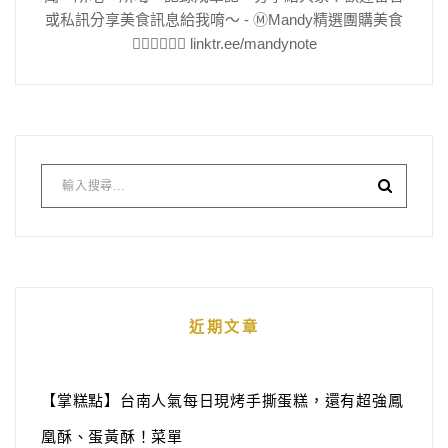
或私訊分享美食訊息給我唷～ - Ⓜ️Mandy精選團購美食
👇🏻👇🏻👇🏻 linktr.ee/mandynote
近期文章
【掌糕點】台南人氣每日現烤手撕蛋糕，還有超強鳳
凰酥、蛋黃酥！菜單