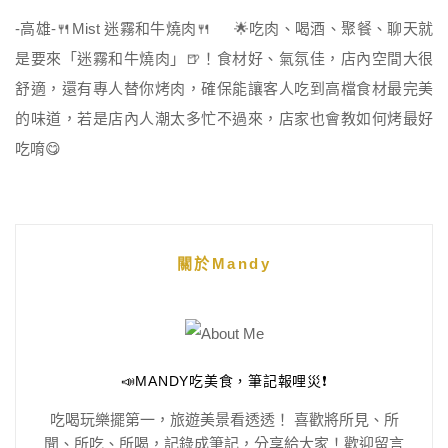
-高雄-🍴Mist 迷霧和牛燒肉🍴 🌟吃肉、喝酒、聚餐、聊天就
是要來「迷霧和牛燒肉」🍺！食材好、氣氛佳，店內空間大很
舒適，還有專人替你烤肉，確保能讓客人吃到高檔食材最完美
的味道，若是店內人潮太多忙不過來，店家也會教如何烤最好
吃唷😋
關於Mandy
📣MANDY吃美食，筆記報哩災❗️
吃喝玩樂擺第一，旅遊美景看透透！ 喜歡將所見、所
聞、所吃、所喝，記錄成筆記，分享給大家！歡迎留言