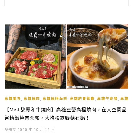
,
,
,
,
,
高雄美食
高雄燒肉
高雄燒烤海鮮
高雄約會餐廳
高雄午晚餐
高雄宵
【Mist 迷霧和牛燒肉】高雄左營高檔燒肉，在大空間品
嘗精緻燒肉套餐，大推松露野菇石鍋！
發佈於 2020 年 10 月 12 日