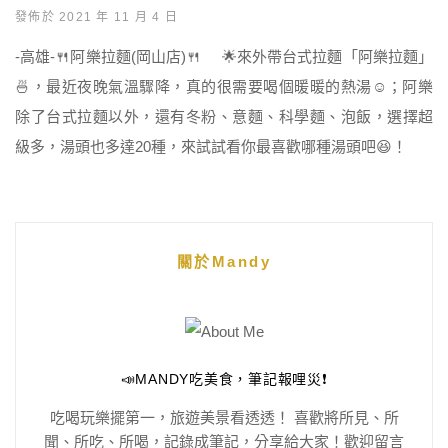
發佈於 2021 年 11 月 4 日
-高雄-🍴阿樂拉麵(岡山店)🍴 🌟來外帶台式拉麵「阿樂拉麵」
🍜，最近夜晚氣溫驟降，真的很需要喝個暖暖的熱湯☺️；阿樂
除了台式拉麵以外，還有冬粉、意麵、科學麵、泡飯，選擇超
級多，湯頭也多達20種，來試試看你最喜歡哪種湯頭吧😆！
關於Mandy
📣MANDY吃美食，筆記報哩災❗️
吃喝玩樂擺第一，旅遊美景看透透！ 喜歡將所見、所
聞、所吃、所喝，記錄成筆記，分享給大家！歡迎留言