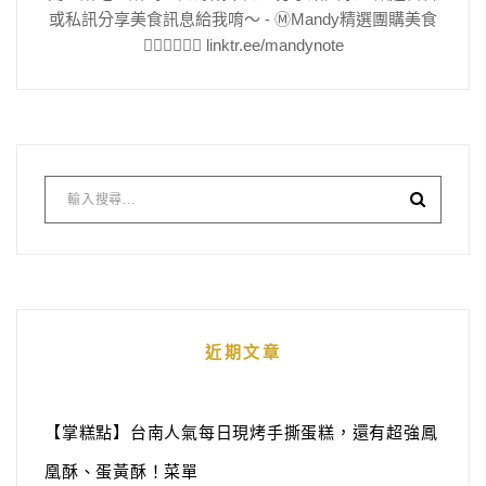
或私訊分享美食訊息給我唷～ - Ⓜ️Mandy精選團購美食
👇🏻👇🏻👇🏻 linktr.ee/mandynote
近期文章
【掌糕點】台南人氣每日現烤手撕蛋糕，還有超強鳳
凰酥、蛋黃酥！菜單