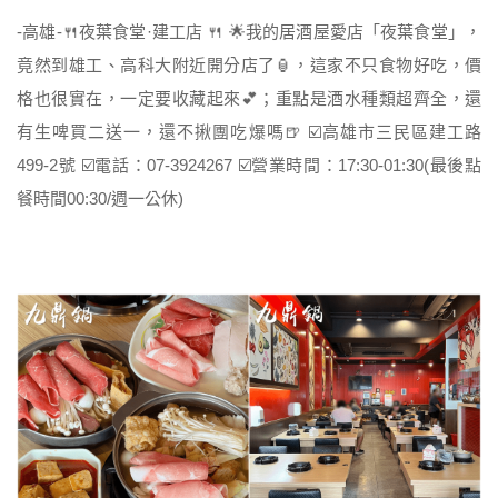
-高雄-🍴夜葉食堂·建工店 🍴 🌟我的居酒屋愛店「夜葉食堂」，
竟然到雄工、高科大附近開分店了🏮，這家不只食物好吃，價
格也很實在，一定要收藏起來💕；重點是酒水種類超齊全，還
有生啤買二送一，還不揪團吃爆嗎🍺 ☑️高雄市三民區建工路
499-2號 ☑️電話：07-3924267 ☑️營業時間：17:30-01:30(最後點
餐時間00:30/週一公休)