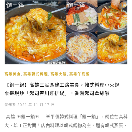
,
,
,
高雄美食
高雄韓式料理
高雄火鍋
高雄午晚餐
【銅一鍋】高雄三民區建工路美食，韓式料理小火鍋！
桌邊現炒「起司春川雞排鍋」，香濃起司牽絲啦！
發佈於 2021 年 11 月 17 日
-高雄-
🍴
銅一鍋
🍴
🌟
平價韓式料理「銅一鍋」，就位在高科
大、雄工正對面！店內料理以韓式鍋物為主，還有韓式蒸蛋、