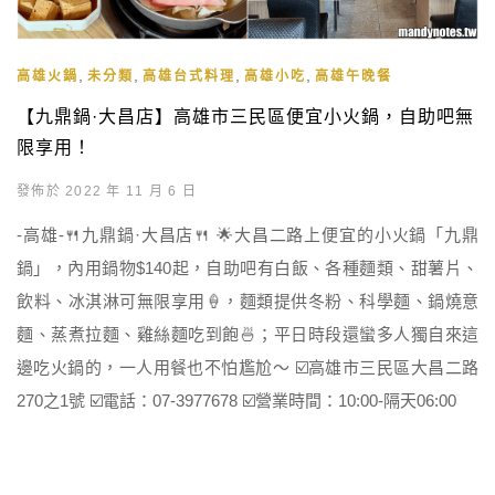
,
,
,
,
高雄火鍋
未分類
高雄台式料理
高雄小吃
高雄午晚餐
【九鼎鍋·大昌店】高雄市三民區便宜小火鍋，自助吧無
限享用！
發佈於 2022 年 11 月 6 日
-高雄-🍴九鼎鍋·大昌店🍴 🌟大昌二路上便宜的小火鍋「九鼎
鍋」，內用鍋物$140起，自助吧有白飯、各種麵類、甜薯片、
飲料、冰淇淋可無限享用🍦，麵類提供冬粉、科學麵、鍋燒意
麵、蒸煮拉麵、雞絲麵吃到飽🍜；平日時段還蠻多人獨自來這
邊吃火鍋的，一人用餐也不怕尷尬～ ☑️高雄市三民區大昌二路
270之1號 ☑️電話：07-3977678 ☑️營業時間：10:00-隔天06:00