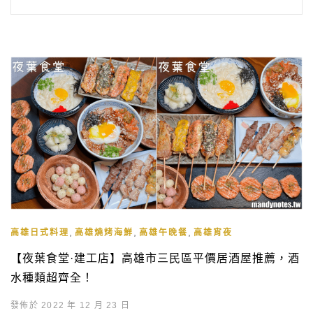
,
,
,
高雄日式料理
高雄燒烤海鮮
高雄午晚餐
高雄宵夜
【夜葉食堂·建工店】高雄市三民區平價居酒屋推薦，酒
水種類超齊全！
發佈於 2022 年 12 月 23 日