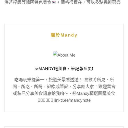
海苔捏飯等韓國特色美食
，價格很實在，可以多點幾道菜
😍
關於Mandy
📣MANDY吃美食，筆記報哩災❗️
吃喝玩樂擺第一，旅遊美景看透透！ 喜歡將所見、所
聞、所吃、所喝，記錄成筆記，分享給大家！歡迎留言
或私訊分享美食訊息給我唷～ - Ⓜ️Mandy精選團購美食
👇🏻👇🏻👇🏻 linktr.ee/mandynote