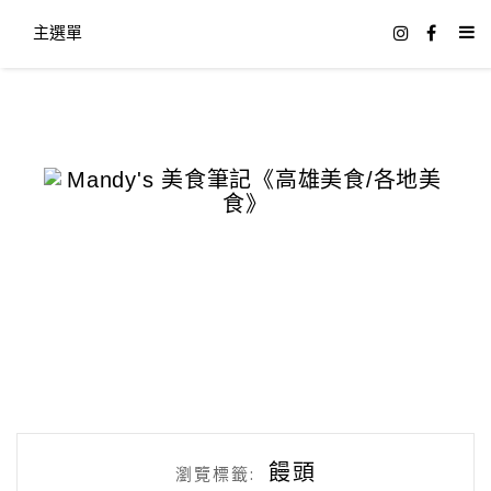
主選單
饅頭
瀏覽標籤: