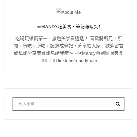
📣MANDY吃美食，筆記報哩災❗️
吃喝玩樂擺第一，旅遊美景看透透！ 喜歡將所見、所
聞、所吃、所喝，記錄成筆記，分享給大家！歡迎留言
或私訊分享美食訊息給我唷～ - Ⓜ️Mandy精選團購美食
👇🏻👇🏻👇🏻 linktr.ee/mandynote