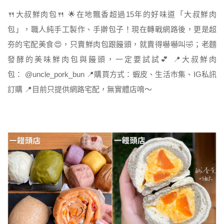
🍴大叔鮮肉包🍴 🌟在地飄香超過15年的好味道「大叔鮮肉
包」，職人純手工製作、手擀包子！現在轉戰網路後，更是超
夯的宅配美食😍，只賣鮮肉包跟饅頭，就賣得嚇嚇叫🤣；老麵
發酵的美味鮮肉包與饅頭，一定要試試💕 📍大叔鮮肉
包： @uncle_pork_bun 📍購買方式：蝦皮、生活市集、IG私訊
訂購 📍目前只提供網路宅配，無實體店唷～