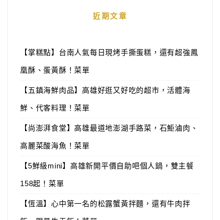
近期文章
【掌糕點】台南人氣每日現烤手撕蛋糕，還有超強鳳
凰酥、蛋黃酥！菜單
【五鎮海鮮肉品】高雄好逛又好吃的超市，活體海
鮮、代客料理！菜單
【尚澎湃食堂】高雄最道地澎湖手路菜，石鮔滷肉、
高麗菜酸海魚！菜單
【5鮮級mini】高雄新開平價自助吧個人鍋，雙主餐
158起！菜單
【恆溫】心中第一名的松露蟹黃拌麵，還有牛肉拌