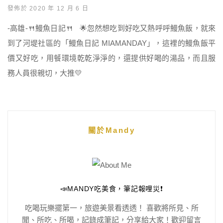
發佈於 2020 年 12 月 6 日
-高雄-🍴鰻魚日記🍴 🌟忽然想吃到好吃又熱呼呼鰻魚飯，就來
到了河堤社區的「鰻魚日記 MIAMANDAY」，這裡的鰻魚飯平
價又好吃，用餐環境乾乾淨淨的，還提供好喝的湯品，而且服
務人員很親切，大推💛
關於Mandy
📣MANDY吃美食，筆記報哩災❗️
吃喝玩樂擺第一，旅遊美景看透透！ 喜歡將所見、所
聞、所吃、所喝，記錄成筆記，分享給大家！歡迎留言