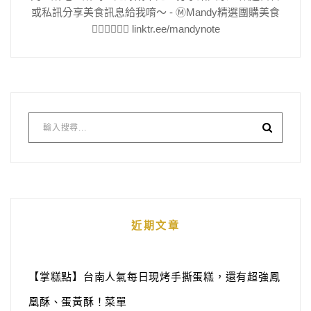
或私訊分享美食訊息給我唷～ - Ⓜ️Mandy精選團購美食
👇🏻👇🏻👇🏻 linktr.ee/mandynote
近期文章
【掌糕點】台南人氣每日現烤手撕蛋糕，還有超強鳳
凰酥、蛋黃酥！菜單