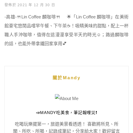
發佈於 2021 年 12 月 30 日
-高雄-🍴Lin Coffee 麟咖啡🍴 🌟「Lin Coffee 麟咖啡」在美術
館豪宅悠閒品嚐早午餐、下午茶☕️！吸睛美味的甜點，配上一杯
職人手沖咖啡，值得在這漫漫享受半天的時光☺️；路過麟咖啡
的話，也能外帶拿鐵回家享用💕
關於Mandy
📣MANDY吃美食，筆記報哩災❗️
吃喝玩樂擺第一，旅遊美景看透透！ 喜歡將所見、所
聞、所吃、所喝，記錄成筆記，分享給大家！歡迎留言