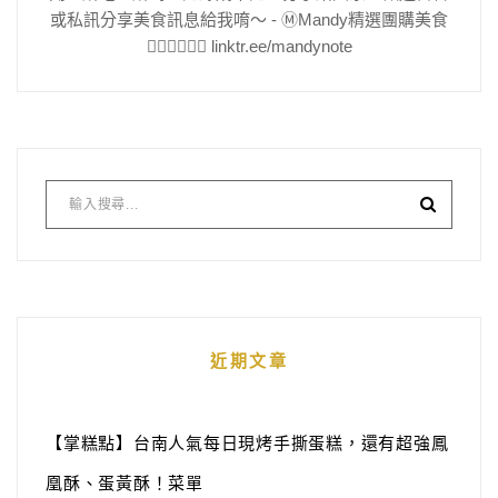
或私訊分享美食訊息給我唷～ - Ⓜ️Mandy精選團購美食
👇🏻👇🏻👇🏻 linktr.ee/mandynote
近期文章
【掌糕點】台南人氣每日現烤手撕蛋糕，還有超強鳳
凰酥、蛋黃酥！菜單