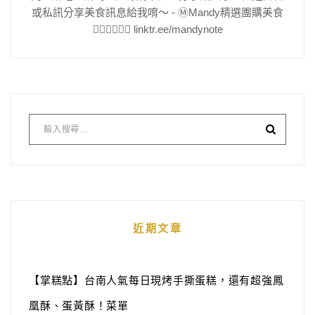
或私訊分享美食訊息給我唷～ - Ⓜ️Mandy精選團購美食
👇🏻👇🏻👇🏻 linktr.ee/mandynote
近期文章
【掌糕點】台南人氣每日現烤手撕蛋糕，還有超強鳳
凰酥、蛋黃酥！菜單