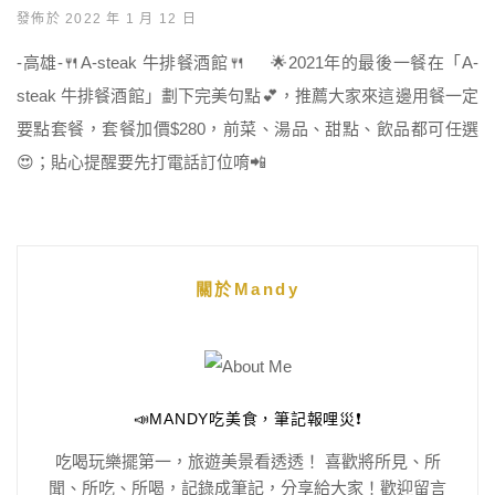
發佈於 2022 年 1 月 12 日
-高雄-🍴A-steak 牛排餐酒館🍴 🌟2021年的最後一餐在「A-
steak 牛排餐酒館」劃下完美句點💕，推薦大家來這邊用餐一定
要點套餐，套餐加價$280，前菜、湯品、甜點、飲品都可任選
😍；貼心提醒要先打電話訂位唷📲
關於Mandy
📣MANDY吃美食，筆記報哩災❗️
吃喝玩樂擺第一，旅遊美景看透透！ 喜歡將所見、所
聞、所吃、所喝，記錄成筆記，分享給大家！歡迎留言