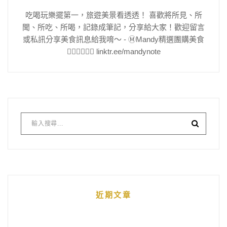
吃喝玩樂擺第一，旅遊美景看透透！ 喜歡將所見、所
聞、所吃、所喝，記錄成筆記，分享給大家！歡迎留言
或私訊分享美食訊息給我唷～ - Ⓜ️Mandy精選團購美食
👇🏻👇🏻👇🏻 linktr.ee/mandynote
近期文章