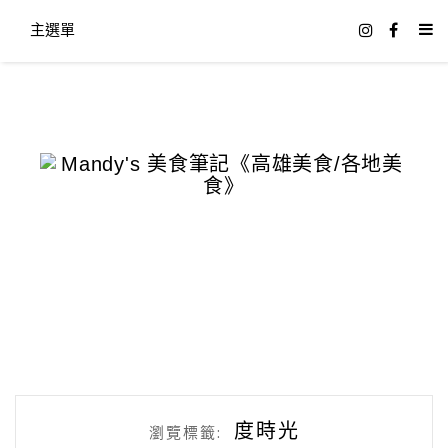
主選單
度時光
瀏覽標籤: