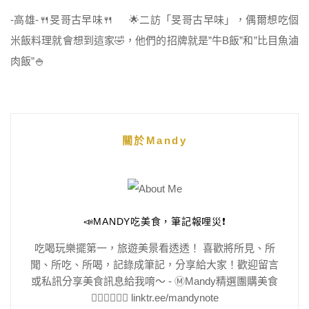
-高雄-🍴旻哥古早味🍴 🌟二訪「旻哥古早味」，偶爾想吃個
米飯料理就會想到這家🤣，他們的招牌就是”牛B飯”和”比目魚滷
肉飯”🍚
關於Mandy
📣MANDY吃美食，筆記報哩災❗️
吃喝玩樂擺第一，旅遊美景看透透！ 喜歡將所見、所
聞、所吃、所喝，記錄成筆記，分享給大家！歡迎留言
或私訊分享美食訊息給我唷～ - Ⓜ️Mandy精選團購美食
👇🏻👇🏻👇🏻 linktr.ee/mandynote