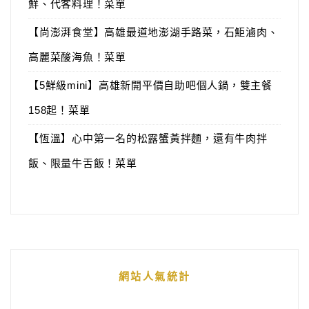
鮮、代客料理！菜單
【尚澎湃食堂】高雄最道地澎湖手路菜，石鮔滷肉、
高麗菜酸海魚！菜單
【5鮮級mini】高雄新開平價自助吧個人鍋，雙主餐
158起！菜單
【恆溫】心中第一名的松露蟹黃拌麵，還有牛肉拌
飯、限量牛舌飯！菜單
網站人氣統計