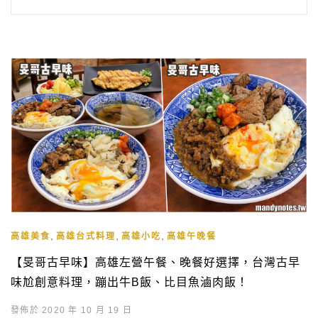
,
,
,
高雄美食
高雄台式料理
高雄小吃
高雄午晚餐
【旻哥古早味】高雄左營午餐、晚餐好選擇，台灣古早
味尬創意料理，蹦出牛B飯、比目魚滷肉飯！
發佈於 2020 年 10 月 19 日