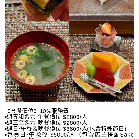
《套餐價位》10%服務費
▪️週五和週六·午餐價位 $2800/人
▪️週三至週六·晚餐價位 $2800/人
▪️週日·午餐及晚餐價位 $3800/人(包含特殊節日)
▪️會員日·午晚餐 $5000/人（包含店主搭配Sake