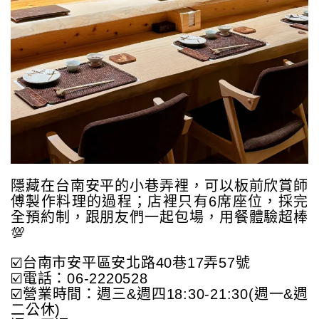
隱藏在台南安平的小巷弄裡，可以板前欣賞師
傅製作料理的過程；店裡只有6席座位，採完
全預約制，跟朋友們一起包場，用餐體驗超棒
💯
☑️台南市安平區安北路40巷17弄57號
☑️電話：06-2220528
☑️營業時間：週三&週四18:30-21:30(週一&週
二公休)