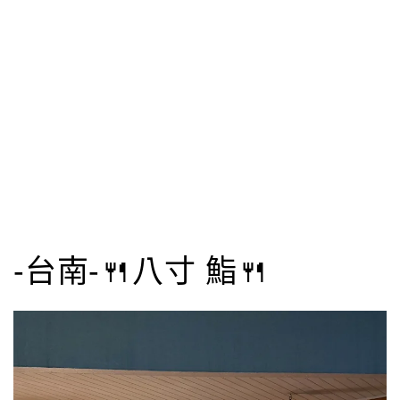
-台南-🍴八寸 鮨🍴