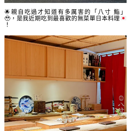
🌟
親自吃過才知道有多厲害的「八寸 鮨」
🥹
，是我近期吃到最喜歡的無菜單日本料理
！