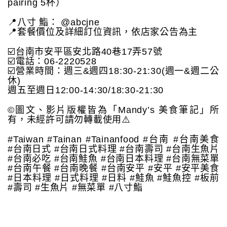
pairing 5杯）
📍八寸 鮨： @abcjne
📍套餐價位及詳細訂位資訊，依店家公告為主
☑️台南市安平區安北路40巷17弄57號
☑️電話：06-2220528
☑️營業時間：週三&週四18:30-21:30(週一&週二公
休)
週五至週日12:00-14:30/18:30-21:30
©️圖文、影片版權皆為「Mandy’s 美食筆記」所
有，未經許可請勿轉載使用⚠️
#Taiwan #Tainan #Tainanfood #台南 #台南美食
#台南日式 #台南日式料理 #台南壽司 #台南生魚片
#台南必吃 #台南鮭魚 #台南日本料理 #台南無菜單
#台南午餐 #台南晚餐 #台南安平 #安平 #安平美食
#日本料理 #日式料理 #日料 #鮭魚 #鮭魚控 #板前
#壽司 #生魚片 #無菜單 #八寸鮨