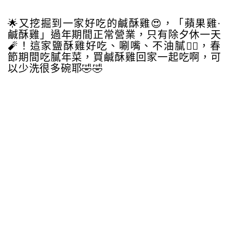
🌟又挖掘到一家好吃的鹹酥雞😍，「蘋果雞·
鹹酥雞」過年期間正常營業，只有除夕休一天
🧨！這家鹽酥雞好吃、唰嘴、不油膩👍🏻，春
節期間吃膩年菜，買鹹酥雞回家一起吃啊，可
以少洗很多碗耶🤣🤣