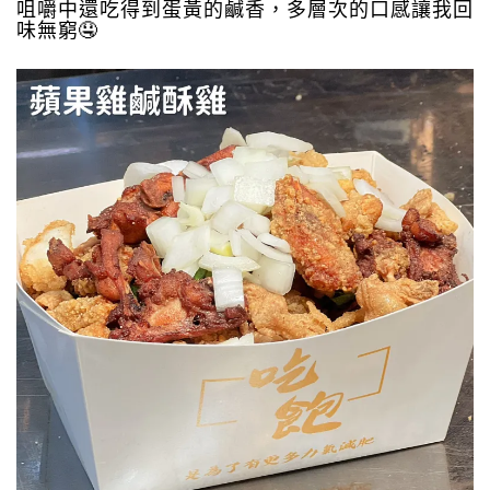
咀嚼中還吃得到蛋黃的鹹香，多層次的口感讓我回
味無窮🤤