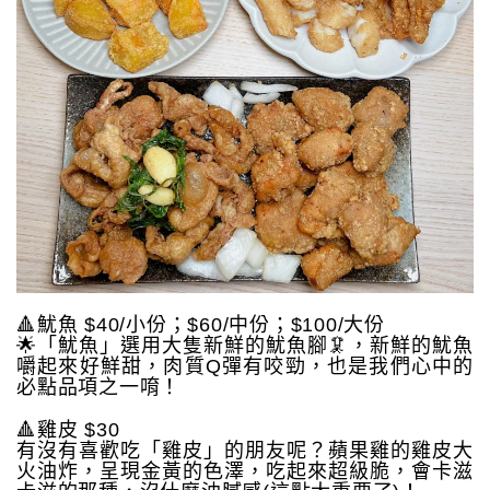
🔺魷魚 $40/小份；$60/中份；$100/大份
🌟「魷魚」選用大隻新鮮的魷魚腳🦑，新鮮的魷魚
嚼起來好鮮甜，肉質Q彈有咬勁，也是我們心中的
必點品項之一唷！
🔺雞皮 $30
有沒有喜歡吃「雞皮」的朋友呢？蘋果雞的雞皮大
火油炸，呈現金黃的色澤，吃起來超級脆，會卡滋