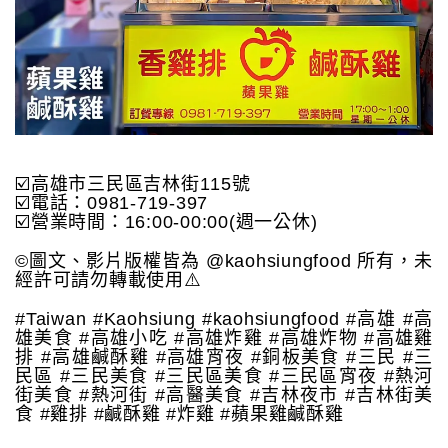
☑️高雄市三民區吉林街115號
☑️電話：0981-719-397
☑️營業時間：16:00-00:00(週一公休)
©️圖文、影片版權皆為 @kaohsiungfood 所有，未
經許可請勿轉載使用⚠️
#Taiwan #Kaohsiung #kaohsiungfood #高雄 #高
雄美食 #高雄小吃 #高雄炸雞 #高雄炸物 #高雄雞
排 #高雄鹹酥雞 #高雄宵夜 #銅板美食 #三民 #三
民區 #三民美食 #三民區美食 #三民區宵夜 #熱河
街美食 #熱河街 #高醫美食 #吉林夜市 #吉林街美
食 #雞排 #鹹酥雞 #炸雞 #蘋果雞鹹酥雞