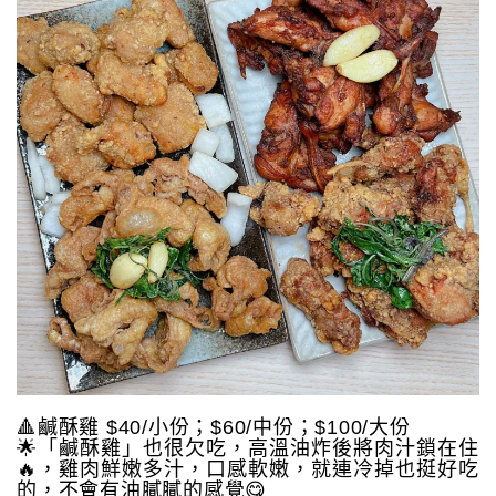
🔺鹹酥雞 $40/小份；$60/中份；$100/大份
🌟「鹹酥雞」也很欠吃，高溫油炸後將肉汁鎖在住
🔥，雞肉鮮嫩多汁，口感軟嫩，就連冷掉也挺好吃
的，不會有油膩膩的感覺😋