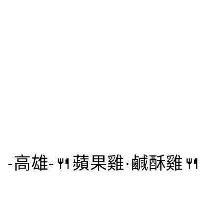
-高雄-🍴蘋果雞·鹹酥雞🍴