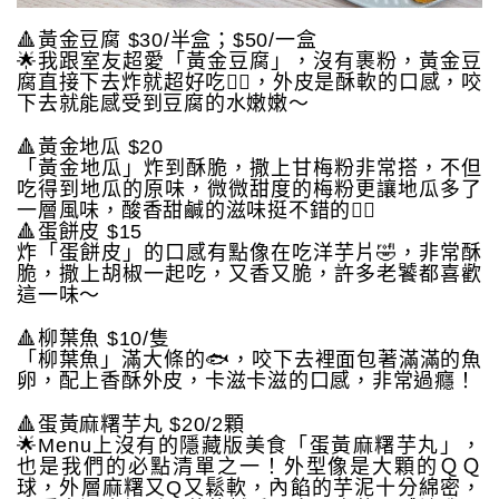
🔺黃金豆腐 $30/半盒；$50/一盒
🌟我跟室友超愛「黃金豆腐」，沒有裹粉，黃金豆
腐直接下去炸就超好吃👍🏻，外皮是酥軟的口感，咬
下去就能感受到豆腐的水嫩嫩～
🔺黃金地瓜 $20
「黃金地瓜」炸到酥脆，撒上甘梅粉非常搭，不但
吃得到地瓜的原味，微微甜度的梅粉更讓地瓜多了
一層風味，酸香甜鹹的滋味挺不錯的👌🏻
🔺蛋餅皮 $15
炸「蛋餅皮」的口感有點像在吃洋芋片🤣，非常酥
脆，撒上胡椒一起吃，又香又脆，許多老饕都喜歡
這一味～
🔺柳葉魚 $10/隻
「柳葉魚」滿大條的🐟，咬下去裡面包著滿滿的魚
卵，配上香酥外皮，卡滋卡滋的口感，非常過癮！
🔺蛋黃麻糬芋丸 $20/2顆
🌟Menu上沒有的隱藏版美食「蛋黃麻糬芋丸」，
也是我們的必點清單之一！外型像是大顆的ＱＱ
球，外層麻糬又Q又鬆軟，內餡的芋泥十分綿密，