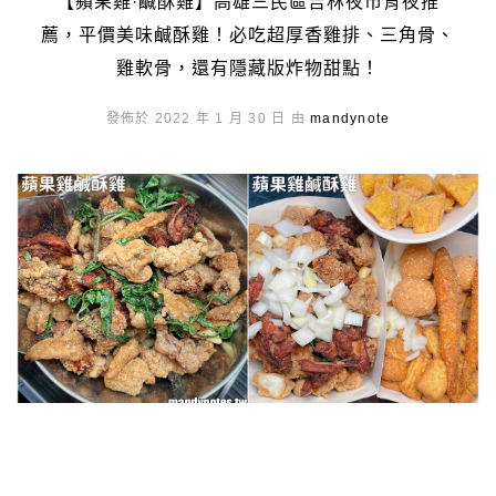
【蘋果雞·鹹酥雞】高雄三民區吉林夜市宵夜推
薦，平價美味鹹酥雞！必吃超厚香雞排、三角骨、
雞軟骨，還有隱藏版炸物甜點！
發佈於 2022 年 1 月 30 日 由
mandynote