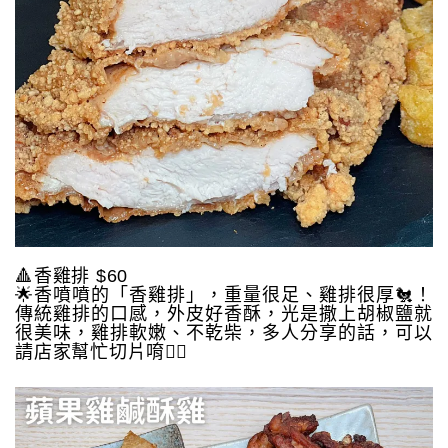
🔺香雞排 $60
🌟香噴噴的「香雞排」，重量很足、雞排很厚🐔！
傳統雞排的口感，外皮好香酥，光是撒上胡椒鹽就
很美味，雞排軟嫩、不乾柴，多人分享的話，可以
請店家幫忙切片唷👍🏻