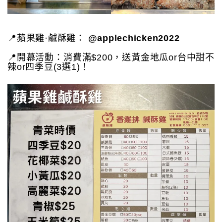
📍蘋果雞·鹹酥雞：
@applechicken2022
📍開幕活動：消費滿$200，送黃金地瓜or台中甜不
辣or四季豆(3選1)！