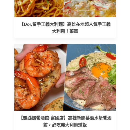
【Dor,留手工義大利麵】高雄在地超人氣手工義
大利麵！菜單
【鸚鵡螺餐酒館·富國店】高雄新開幕潛水艇餐酒
館，必吃義大利麵燉飯