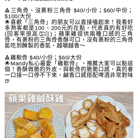
🔺三角骨、沒裹粉三角骨 $40/小份；$60/中份；
$100/大份
🌟喜歡「三角骨」的朋友可以直接嗑起來！我看好
多熟客都是100、200元的在點，代表真的有好吃
(回客率很高👏🏻)；蘋果雞提供兩種口感的三角
骨，有裹粉的三角骨香酥可口，沒有裹粉的三角骨
能吃到醃製的香氣、越嚼越香～
🔺雞軟骨 $40/小份；$60/大份
🌟Mandy私心最愛「雞軟骨」，推薦大家可以點這
個！香酥微脆的外皮，與軟骨的脆脆口感，真的會
一口接一口停不下來，鹹香口感搭配啤酒非常對味
🍺