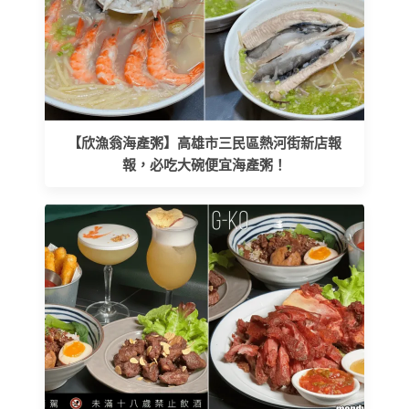
【欣漁翁海產粥】高雄市三民區熱河街新店報
報，必吃大碗便宜海產粥！