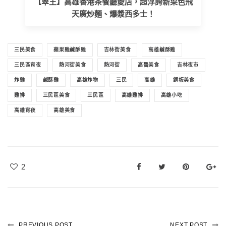
【翠王】高雄香港茶餐廳愛店，超浮誇新菜色飛
天廣炒麵、爆漿西多士！
三民美食
蘋果雞鹹酥雞
吉林街美食
高雄鹹酥雞
三民區宵夜
熱河街美食
熱河街
高醫美食
吉林夜市
炸雞
鹹酥雞
高雄炸物
三民
高雄
銅板美食
雞排
三民區美食
三民區
高雄雞排
高雄小吃
高雄宵夜
高雄美食
2
PREVIOUS POST
NEXT POST