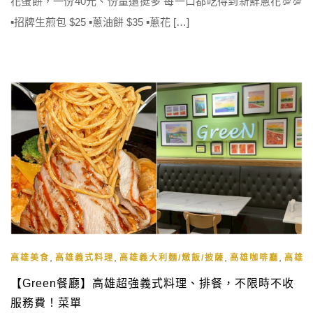
花蛋餅，一份40元、份量還挺多 每一口都吃得到新鮮蔥花💯💯
▪️招牌生煎包 $25 ▪️蔥油餅 $35 ▪️蔥花 […]
,
,
,
,
高雄美食
高雄義式料理
高雄義大利麵/燉飯/披薩
高雄咖啡廳
高雄
【Green餐廳】高雄超強義式料理、排餐，不限時不收
服務費！菜單