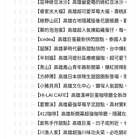
【荳神綠豆冰沙】高雄最愛喝的綠紅豆冰沙，還可
【睿家米大福】高雄超可愛草莓大福、壽桃麻糬，
【綠野山莊】高雄在地隱藏版後花園餐廳，觀音山
【蓁的泡泡蛋】高雄超人氣爆餡雞蛋仔，每一格餡
【icedea】高雄巨蛋最新快閃甜點，泰國人氣造
【留酥】高雄夢時代最新甜點快閃，台中爆紅伴手
【半刻貓】高雄河堤社區療癒貓咖，超可愛下午茶
【青山】高雄鳳山青年路新開幕，爆紅排隊飲料店
【方師傅】高雄日本排隊生甜甜圈新登場，限量出
【小豬貝貝】高雄文化中心、鹽埕人氣甜點，冬天
【HI-LAI CAFE】高雄漢神巨蛋咖啡廳全新改裝
【夏爾沫】高雄最強草莓芋泥甜點，真材實料新鮮
【412咖啡】高雄新開幕超強咖啡廳，隱藏在大立
【倉熊手作甜點】高雄巨蛋、凹子底附近，七款超
【川漁人家】高雄超強川味功夫菜，必吃銷魂紅燒