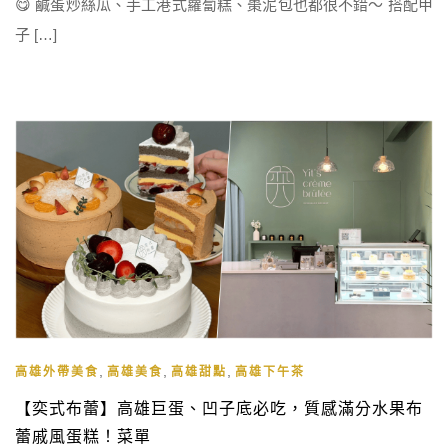
😋 鹹蛋炒絲瓜、手工港式蘿蔔糕、棗泥包也都很不錯～ 搭配甲
子 […]
,
,
,
高雄外帶美食
高雄美食
高雄甜點
高雄下午茶
【奕式布蕾】高雄巨蛋、凹子底必吃，質感滿分水果布
蕾戚風蛋糕！菜單