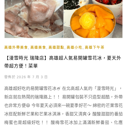
,
,
,
,
高雄外帶美食
高雄美食
高雄甜點
高雄小吃
高雄下午茶
【漫雪時光 瑞隆店】高雄超人氣易開罐雪花冰，夏天外
帶超方便！菜單
發佈於 2026 年 7 月 3 日
高雄超好吃的易開罐雪花冰🍧 在北高超人氣的「漫雪時光」，
新店就在熱鬧的瑞隆路上！！ 易開罐包裝不只造型超酷，外帶
也非常方便😆 今年夏天必須來一碗夏季好芒～ 綿密的芒果雪花
冰搭配新鮮芒果和芒果冰淇淋，香甜又清爽🥭 酸酸甜甜的番茄
梅蜜也是超級好吃！！ 酸梅雪花冰加上滿滿新鮮番茄、化應