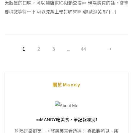
天販售的口味，可以到店家IG限動查看👀 現場購買的話，會需
要稍微等待一下 可以先線上預訂喔💯💯 ▪️麵茶泡芙 $7 […]
1
2
3
...
44
關於Mandy
📣MANDY吃美食，筆記報哩災❗️
吃喝玩樂擺第一，旅遊美景看透透！ 喜歡將所見、所