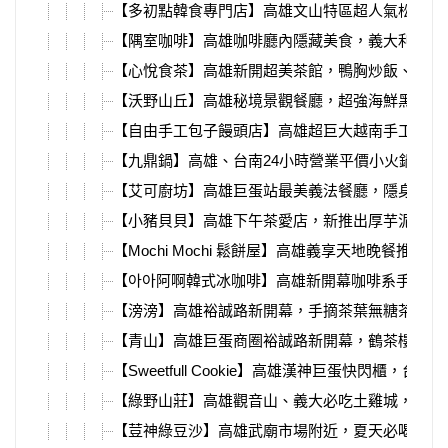
【多初點韓食專門店】高雄文山特區超人氣松葉蟹
【隅室咖啡】高雄咖啡廳內隱藏美食，義大利麵、
【心悅食茶】高雄新開超美茶館，鴨胸炒飯、甲子
【沃野山丘】高雄秘境景觀餐廳，超強海鮮黑金義
【自由手工包子饅頭店】高雄超巨大越南手工海鮮
【九鼎鍋】高雄、台南24小時營業平價小火鍋，超
【艾可廚坊】高雄巨蛋站最美義法餐廳，隱身帕可
【小豬貝貝】高雄下午茶愛店，新推出厚芋泥、多
【Mochi Mochi 鬆餅屋】高雄義享天地晚餐推薦！
【아아阿啊韓式冰咖啡】高雄新開幕咖啡系手搖飲
【滂滂】高雄裕誠路新開幕，手摘茶葉無糖茶、開
【青山】高雄巨蛋商圈裕誠路新開幕，鶴茶樓新品
【Sweetfull Cookie】高雄漢神巨蛋快閃櫃，台
【綠野山莊】高雄觀音山、義大必吃土雞城，火車
【荳神綠豆沙】高雄武廟市場附近，夏天必喝綠豆