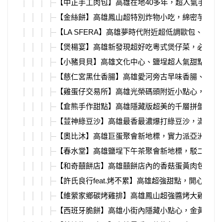
【中正手工肉包】高雄在地40多年，超人氣手工包
【金絲餅】高雄鳳山超特別炸物小吃，綿密芋泥蛋
【LA SFERA】高雄夢時代附近超低調歐包、明
【煲楊宴】高雄新發現超好吃粵式煲仔菜，必吃鹹
【小豬貝貝】高雄文化中心、鹽埕超人氣甜點，新
【慈仁宮黑仕香腸】高雄愛河旁古早味香腸、關東
【雞蛋仔交易所】高雄光榮碼頭附近小點心，外皮
【倉熊手作甜點】高雄隱藏版超美的千層拼盤，超
【荳神綠豆沙】高雄最香最濃爆打綠豆沙，滿滿豆
【奧比沐】高雄巨蛋聚會新地標，實力派亞洲新料
【春水堂】高雄鹽埕下午茶聚會新地標，駁二復古
【和奇囍餅店】高雄囍餅店內的香菇蛋黃肉包，在
【許氏良行feat.烤不累】高雄超強甜點，開心果
【維縈家鄉碳烤雞排】高雄鳳山超強醬烤大雞排，
【西班牙脆餅】高雄小街內隱藏小點心，金黃酥脆