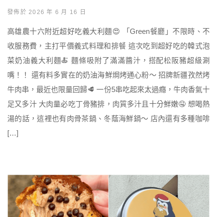
發佈於 2026 年 6 月 16 日
高雄農十六附近超好吃義大利麵😍 「Green餐廳」不限時、不
收服務費，主打平價義式料理和排餐 這次吃到超好吃的韓式泡
菜奶油義大利麵🍝 麵條吸附了滿滿醬汁，搭配松阪豬超級涮
嘴！！ 還有料多實在的奶油海鮮焗烤通心粉～ 招牌新疆孜然烤
牛肉串，最近也限量回歸🥩 一份5串吃起來太過癮，牛肉香氣十
足又多汁 大肉量必吃丁骨豬排，肉質多汁且十分鮮嫩🤤 想喝熱
湯的話，這裡也有肉骨茶鍋、冬蔭海鮮鍋～ 店內還有多種咖啡
[…]