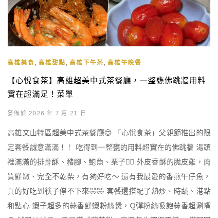
,
,
,
高雄美食
高雄甜點
高雄下午茶
高雄午晚餐
【心悅食茶】高雄超美中式茶餐廳，一整甕佛跳牆用料
實在超滿足！菜單
發佈於 2026 年 7 月 21 日
高雄文山特區超美中式茶餐廳😍 「心悅食茶」父親節推出的限
定套餐誠意滿滿！！ 吃得到一整甕的用料超實在的佛跳牆 湯頭
裡滿滿的排骨酥、豬腳、鮑魚、栗子👍🏻 外皮香酥的脆皮雞，肉
質鮮嫩、完全不乾柴，有夠好吃～ 還有我最愛的香煎午仔魚，
真的好吃到筷子停不下來🤣🤣 套餐還搭配了熱炒、時蔬、港點
和點心 蝦子超多的蒜香鮮蝦粉絲煲，Q彈粉絲吸飽蒜香超涮嘴