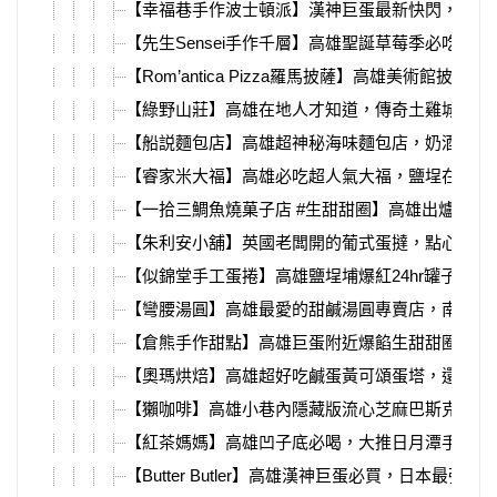
【幸福巷手作波士頓派】漢神巨蛋最新快閃，草莓
【先生Sensei手作千層】高雄聖誕草莓季必吃甜
【Rom’antica Pizza羅馬披薩】高雄美術館披薩！
【綠野山莊】高雄在地人才知道，傳奇土雞城花園
【船説麵包店】高雄超神秘海味麵包店，奶酒巴斯
【睿家米大福】高雄必吃超人氣大福，鹽埕在地老
【一拾三鯛魚燒菓子店 #生甜甜圈】高雄出爐即秒
【朱利安小舖】英國老闆開的葡式蛋撻，點心口味
【似錦堂手工蛋捲】高雄鹽埕埔爆紅24hr罐子布
【彎腰湯圓】高雄最愛的甜鹹湯圓專賣店，南高雄
【倉熊手作甜點】高雄巨蛋附近爆餡生甜甜圈、鹹
【奧瑪烘焙】高雄超好吃鹹蛋黃可頌蛋塔，還有開
【獺咖啡】高雄小巷內隱藏版流心芝麻巴斯克，還
【紅茶媽媽】高雄凹子底必喝，大推日月潭手採紅
【Butter Butler】高雄漢神巨蛋必買，日本最強費