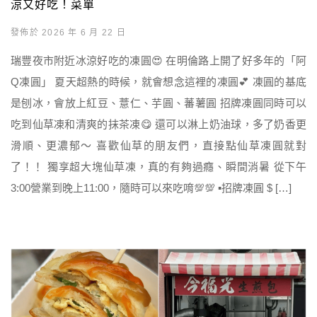
涼又好吃！菜單
發佈於 2026 年 6 月 22 日
瑞豐夜市附近冰涼好吃的凍圓😍 在明倫路上開了好多年的「阿
Q凍圓」 夏天超熱的時候，就會想念這裡的凍圓💕 凍圓的基底
是刨冰，會放上紅豆、薏仁、芋圓、蕃薯圓 招牌凍圓同時可以
吃到仙草凍和清爽的抹茶凍😋 還可以淋上奶油球，多了奶香更
滑順、更濃郁～ 喜歡仙草的朋友們，直接點仙草凍圓就對
了！！ 獨享超大塊仙草凍，真的有夠過癮、瞬間消暑 從下午
3:00營業到晚上11:00，隨時可以來吃唷💯💯 ▪️招牌凍圓 $ […]