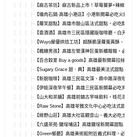
【麻古茶坊】麻古新品上市！草莓蕾夢+辣椒粉氣
【嗑肉石鍋·高雄小港店】小港新開幕必吃火鍋，
【蘿芙甜點】高雄市鼓山區法式甜點，必吃酥皮爆
【壹酒酒】高雄市三民區隱藏版咖啡廳，白天到深
【Wuyo屋優烘焙工坊】超酥脆菠蘿蛋黃酥、拔絲
【楓糖男孩】高雄左營漢神巨蛋新櫃報報，必買日
【百合穀室 Buy a goods】高雄最新開幕拉絲酸
【Sugary Grace 甜．典】高雄最美法式甜點、抹
【新銳咖啡】高雄三民區文藻、鼎中路深夜咖啡廳
【伊娃深夜早午餐】高雄三民區新開幕必吃宵夜店
【山大和茶舖】高雄前鎮古早味飲料，桂花洛神梅冰
【Raw Stone】高雄苓雅文化中心必吃法式甜點
【綠野山莊】高雄大社區觀音山、義大必吃土雞城
【六盛茶苑·鹽埕埔店】高雄鹽埕新開幕甜點，必
【Green餐廳】高雄美術館附近義式料理，必吃超