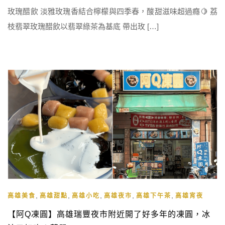
玫瑰醋飲 淡雅玫瑰香結合檸檬與四季春，酸甜滋味超過癮🍋 荔
枝翡翠玫瑰醋飲以翡翠綠茶為基底 帶出玫 […]
,
,
,
,
,
高雄美食
高雄甜點
高雄小吃
高雄夜市
高雄下午茶
高雄宵夜
【阿Q凍圓】高雄瑞豐夜市附近開了好多年的凍圓，冰