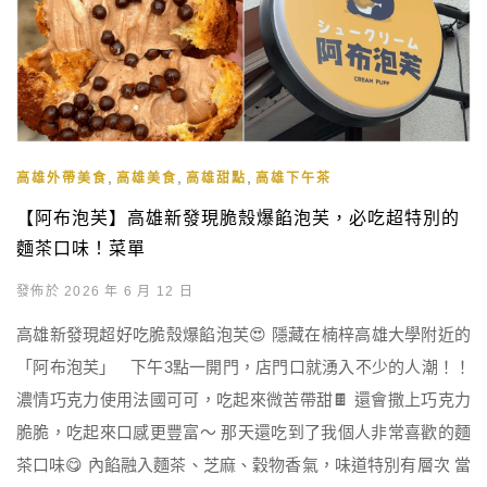
,
,
,
高雄外帶美食
高雄美食
高雄甜點
高雄下午茶
【阿布泡芙】高雄新發現脆殼爆餡泡芙，必吃超特別的
麵茶口味！菜單
發佈於 2026 年 6 月 12 日
高雄新發現超好吃脆殼爆餡泡芙😍 隱藏在楠梓高雄大學附近的
「阿布泡芙」 下午3點一開門，店門口就湧入不少的人潮！！
濃情巧克力使用法國可可，吃起來微苦帶甜🍫 還會撒上巧克力
脆脆，吃起來口感更豐富～ 那天還吃到了我個人非常喜歡的麵
茶口味😋 內餡融入麵茶、芝麻、穀物香氣，味道特別有層次 當