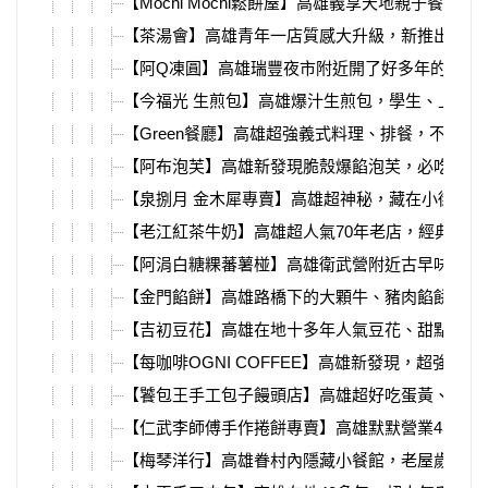
【Mochi Mochi鬆餅屋】高雄義享天地親子餐廳推
【茶湯會】高雄青年一店質感大升級，新推出刈包
【阿Q凍圓】高雄瑞豐夜市附近開了好多年的凍圓
【今福光 生煎包】高雄爆汁生煎包，學生、上班
【Green餐廳】高雄超強義式料理、排餐，不限時
【阿布泡芙】高雄新發現脆殼爆餡泡芙，必吃超特
【泉捌月 金木犀專賣】高雄超神秘，藏在小街裡
【老江紅茶牛奶】高雄超人氣70年老店，經典復刻
【阿涓白糖粿蕃薯椪】高雄衛武營附近古早味白糖
【金門餡餅】高雄路橋下的大顆牛、豬肉餡餅，一
【吉初豆花】高雄在地十多年人氣豆花、甜點，必
【每咖啡OGNI COFFEE】高雄新發現，超強明
【饕包王手工包子饅頭店】高雄超好吃蛋黃、辣味
【仁武李師傅手作捲餅專賣】高雄默默營業4年多
【梅琴洋行】高雄眷村內隱藏小餐館，老屋歲月、