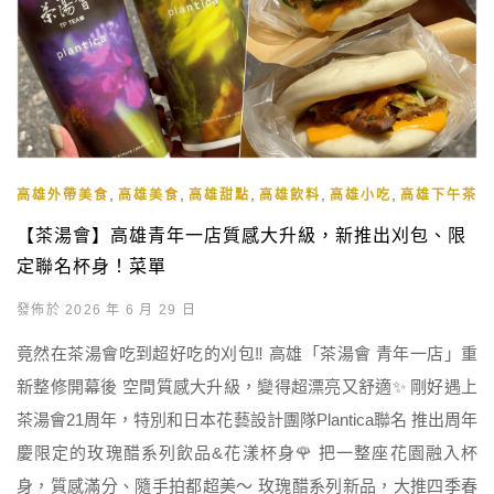
,
,
,
,
,
高雄外帶美食
高雄美食
高雄甜點
高雄飲料
高雄小吃
高雄下午茶
【茶湯會】高雄青年一店質感大升級，新推出刈包、限
定聯名杯身！菜單
發佈於 2026 年 6 月 29 日
竟然在茶湯會吃到超好吃的刈包‼️ 高雄「茶湯會 青年一店」重
新整修開幕後 空間質感大升級，變得超漂亮又舒適✨ 剛好遇上
茶湯會21周年，特別和日本花藝設計團隊Plantica聯名 推出周年
慶限定的玫瑰醋系列飲品&花漾杯身🌹 把一整座花園融入杯
身，質感滿分、隨手拍都超美～ 玫瑰醋系列新品，大推四季春