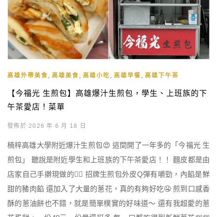
,
,
,
,
高雄外帶美食
高雄美食
高雄小吃
高雄早餐
高雄下午茶
【今福光 生煎包】高雄爆汁生煎包，學生、上班族的下
午茶愛店！菜單
發佈於 2026 年 6 月 18 日
楠梓高雄大學附近爆汁生煎包😍 這間開了一年多的「今福光 生
煎包」 聽說是附近學生和上班族的下午茶愛店！！ 麵皮都是由
店家自己手擀現做的👍🏻 招牌生煎包外皮Q彈有嚼勁，內餡是鮮
甜的豬肉餡 還加入了大量的蔥花，真的有夠好吃🤤 煎到口感香
酥的蔥油餅也不錯，就是簡單樸實的好味道～ 還有我超愛的蔥