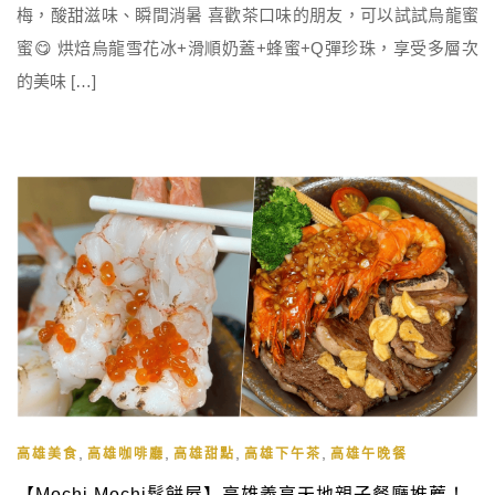
梅，酸甜滋味、瞬間消暑 喜歡茶口味的朋友，可以試試烏龍蜜
蜜😋 烘焙烏龍雪花冰+滑順奶蓋+蜂蜜+Q彈珍珠，享受多層次
的美味 […]
,
,
,
,
高雄美食
高雄咖啡廳
高雄甜點
高雄下午茶
高雄午晚餐
【Mochi Mochi鬆餅屋】高雄義享天地親子餐廳推薦！