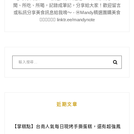
聞、所吃、所喝，記錄成筆記，分享給大家！歡迎留言
或私訊分享美食訊息給我唷～ - Ⓜ️Mandy精選團購美食
👇🏻👇🏻👇🏻 linktr.ee/mandynote
近期文章
【掌糕點】台南人氣每日現烤手撕蛋糕，還有超強鳳