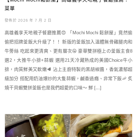
菜單
發佈於 2026 年 7 月 2 日
高雄義享天地親子餐廳推薦😍 「Mochi Mochi 鬆餅屋」竟然偷
偷把招牌釜飯大升級了！！ 新版的釜飯加入溫體無骨雞腿肉和
牛蒡絲 吃起來更清爽、更有層次🤤 豪華雙拼極上の釜飯主食8
選2，大推牛小排+蒜蝦 選用21天冷藏熟成的美國Choice牛小
排，肉質鮮美又軟嫩🥩 沾上主廚特製的黑胡椒醬，香氣濃郁超
級加分 搭配用奶油爆炒的大隻蒜蝦，鹹香過癮、非常下飯🦐 炙
燒干貝蝦雙拼釜飯也是我們超愛的口味～ 鮮 […]