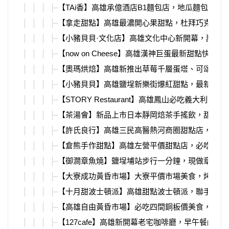
【TAi香】高雄承億酒店B1麵包店，地瓜麵包、烏
【拿走甜點】高雄最濃開心果甜點，杜拜巧克力、
【小豬貝貝·文化店】高雄文化中心新開幕，甜點
【now on Cheese】高雄漢神巨蛋最新甜點快閃
【奧瑪烘焙】高雄新推出草莓千層蛋塔、可頌、泡
【小豬貝貝】高雄鹽埕新樂街爆紅甜點，最新必吃
【STORY Restaurant】高雄鳳山必吃義大利麵、
【茶湯會】新品上市日本靜岡焙茶手搖飲，甜點爆
【許氏良行】高雄三民高醫熱河商圈甜點店，烤布
【倉熊手作甜點】高雄左營平價甜點店，必吃提拉
【御澗章魚燒】鹽埕埔站步行一分鐘，現做章魚燒
【大寮成功黃昏市場】大寮平價市場美食，烤鴨、
【十月甜波士頓派】高雄甜點波士頓派，聯手檸檬
【高雄自由黃昏市場】必吃四間銅板價美食，烤飯
【127cafe】高雄新開幕老宅咖啡廳，早午餐鹹食