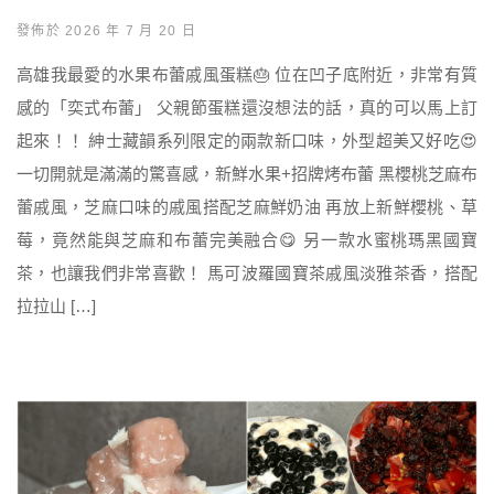
發佈於 2026 年 7 月 20 日
高雄我最愛的水果布蕾戚風蛋糕🎂 位在凹子底附近，非常有質
感的「奕式布蕾」 父親節蛋糕還沒想法的話，真的可以馬上訂
起來！！ 紳士藏韻系列限定的兩款新口味，外型超美又好吃😍
一切開就是滿滿的驚喜感，新鮮水果+招牌烤布蕾 黑櫻桃芝麻布
蕾戚風，芝麻口味的戚風搭配芝麻鮮奶油 再放上新鮮櫻桃、草
莓，竟然能與芝麻和布蕾完美融合😋 另一款水蜜桃瑪黑國寶
茶，也讓我們非常喜歡！ 馬可波羅國寶茶戚風淡雅茶香，搭配
拉拉山 […]