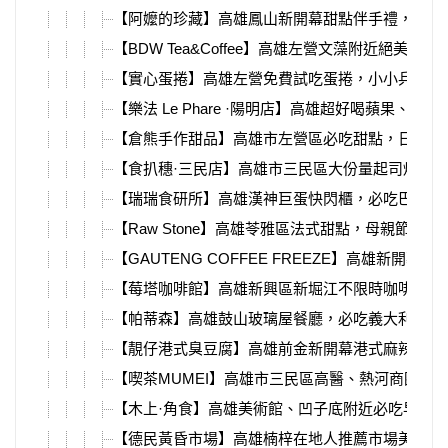
【阿嬤的珍藏】高雄鳳山新開幕甜點伴手禮，超好
【BDW Tea&Coffee】高雄左營文藻附近絕美藝
【實心蛋捲】高雄左營免費試吃蛋捲，小小兵聯名
【樂法 Le Phare ·陽明店】高雄超好喝蘋果、芒
【倉熊手作甜品】高雄市左營區必吃甜點，日式菠
【食扒穗·三民店】高雄市三民區大份量起司炒泡
【瑞瑞食研所】高雄漢神巨蛋快閃櫃，必吃巴斯克
【Raw Stone】高雄苓雅區法式甜點，母親節蛋
【GAUTENG COFFEE FREEZE】高雄新開幕異
【莓塔咖啡館】高雄新興區新堀江不限時咖啡廳，
【帕蒂森】高雄鼓山玻璃屋餐廳，必吃義大利麵、
【靚仔港式臭豆腐】高雄前金新開幕港式麻辣豆腐
【喫茶MUMEI】高雄市三民區高醫、熱河商圈咖
【木上·角食】高雄美術館、凹子底附近必吃早午
【德民黃昏市場】高雄楠梓在地人推薦市場美食，