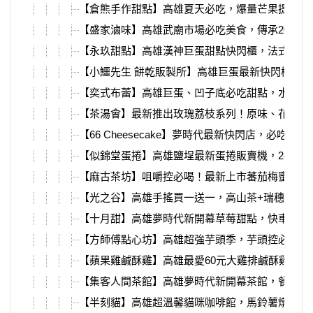
【倉熊手作甜點】高雄夏天必吃，爆量芒果提拉米蘇
【盛家滷味】高雄武廟市場必吃美食，傳承20多年
【永玖甜點】高雄漢神巨蛋甜點快閃櫃，法式綜合
【小鱷先生 餅乾販製所】高雄巨蛋最新快閃櫃，
【奕式布蕾】高雄巨蛋、凹子底必吃甜點，水果烤
【茶湯會】最新推出玫瑰荔枝系列！原味、花生、
【66 Cheesecake】夢時代最新快閃店，必吃唱
【似錦堂蛋捲】高雄鹽埕最新蛋捲販賣機，24小時
【麻古茶坊】咀嚼控必喝！最新上市蕃茄梅蜜+茶
【光之谷】高雄手搖買一送一，高山茶+瑞穗鮮奶
【十月甜】高雄夢時代新開幕草莓甜點，快車肉乾
【方師傅點心坊】高雄超強芋頭季，芋頭控必吃芋
【蘋果雞鹹酥雞】高雄最愛60元大雞排鹹酥雞，林
【集客人間茶館】高雄夢時代新開幕茶館，餐點豐
【半刻貓】高雄超溫馨貓咪咖啡館，馬鈴薯燉豚肉