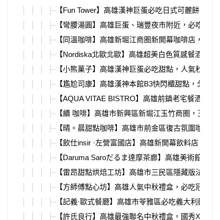
【Fun Tower】高雄漢神巨蛋必吃日式可麗餅，草
【彎腰湯圓】高雄巨蛋、瑞豐夜市附近，必吃超美
【同溫咖啡】高雄新堀江商圈新開幕咖啡店，必吃
【Nordiska北歐北歐】高雄超美白色質感餐酒館
【小熊菓子】高雄漢神巨蛋必吃甜點，人氣秒殺台
【尷尬司康】高雄漢神本館B3快閃櫃甜點，全網
【AQUA VITAE BISTRO】高雄前鎮老宅餐酒館推
【續 咖啡】高雄市新興區新堀江玉竹商圈，玉子
【晴。晨甜點咖啡】高雄市前金區復古氛圍咖啡店
【飲仕insir ·左營富國店】高雄新開幕飲料店，
【Daruma Saroだるま達摩茶廊】高雄美術館抹
【雷昂甜點烘焙工坊】高雄市三民區隱藏版法式甜
【方師傅點心坊】高雄人氣中秋禮盒，必吃冠軍綠
【記義·歐式餐廳】高雄市苓雅區必吃義大利麵，
【許氏良行】高雄最強聯名中秋禮盒，國秀X許氏良