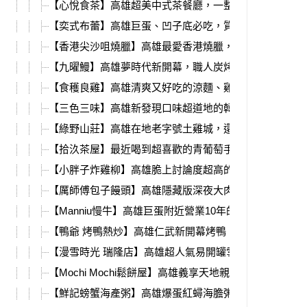
【心悅食茶】高雄超美中式茶餐廳，一整甕佛跳牆用料實
【奕式布蕾】高雄巨蛋、凹子底必吃，質感滿分水果布蕾
【香港尖沙咀燒臘】高雄最愛香港燒臘，新分店必吃公仔
【九曜鰻】高雄夢時代新開幕，職人炭烤鰻魚飯、丼飯、
【食穫良雞】高雄清爽又好吃的涼麵、雞肉飯，自製醬汁
【三色三味】高雄新發現口味超道地的韓國釜飯，小菜無
【綠野山莊】高雄在地老字號土雞城，還有超大停車場、
【拾汣茶屋】最近喝到超喜歡的青葡萄手搖，梔茉青葡奶
【小胖子炸雞柳】高雄脆上討論度超高的炸雞柳，就在瑞
【厲師傅包子饅頭】高雄隱藏版深夜大肉包，現蒸出爐便
【Manniu慢牛】高雄巨蛋附近營業10年的職人牛肉小餐
【鴨爺 烤鴨熱炒】高雄仁武新開幕烤鴨、熱炒港點，營
【漫雪時光 瑞隆店】高雄超人氣易開罐雪花冰，夏天外
【Mochi Mochi鬆餅屋】高雄義享天地親子餐廳推薦！菜
【鮮記螃蟹海產粥】高雄爆蛋紅蟳海膽粥，期間限定、滿