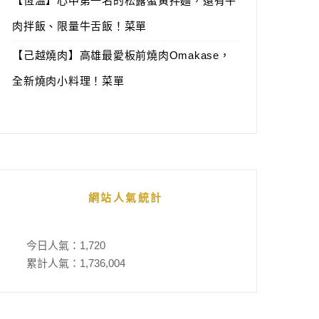
【恆溫】心中第一名的松露蟹黃拌麵，還有牛
肉拌飯、限量牛舌飯！菜單
【己越燒肉】高雄最愛板前燒肉Omakase，
全新燒肉小料理！菜單
網站人氣統計
今日人氣：
1,720
累計人氣：
1,736,004