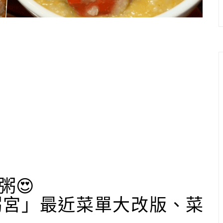
粥😍
粥宮」最近菜單大改版、菜