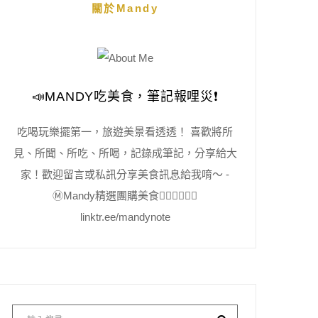
關於Mandy
📣MANDY吃美食，筆記報哩災❗️
吃喝玩樂擺第一，旅遊美景看透透！ 喜歡將所
見、所聞、所吃、所喝，記錄成筆記，分享給大
家！歡迎留言或私訊分享美食訊息給我唷～ -
Ⓜ️Mandy精選團購美食👇🏻👇🏻👇🏻
linktr.ee/mandynote