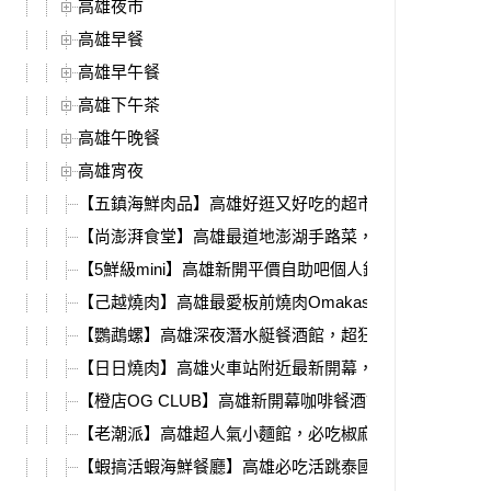
高雄夜市
高雄早餐
高雄早午餐
高雄下午茶
高雄午晚餐
高雄宵夜
【五鎮海鮮肉品】高雄好逛又好吃的超市，活體海鮮、代
【尚澎湃食堂】高雄最道地澎湖手路菜，石鮔滷肉、高麗
【5鮮級mini】高雄新開平價自助吧個人鍋，雙主餐158
【己越燒肉】高雄最愛板前燒肉Omakase，全新燒肉小
【鸚鵡螺】高雄深夜潛水艇餐酒館，超狂生日香檳塔、聚
【日日燒肉】高雄火車站附近最新開幕，燒肉套餐、質感
【橙店OG CLUB】高雄新開幕咖啡餐酒館，深夜直接變
【老潮派】高雄超人氣小麵館，必吃椒麻皮蛋麵、銷魂蒜
【蝦搞活蝦海鮮餐廳】高雄必吃活跳泰國蝦，爆漿紅頭、