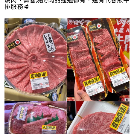
燒肉、壽喜燒的肉品通通都有，還有代客煎牛
排服務🥩