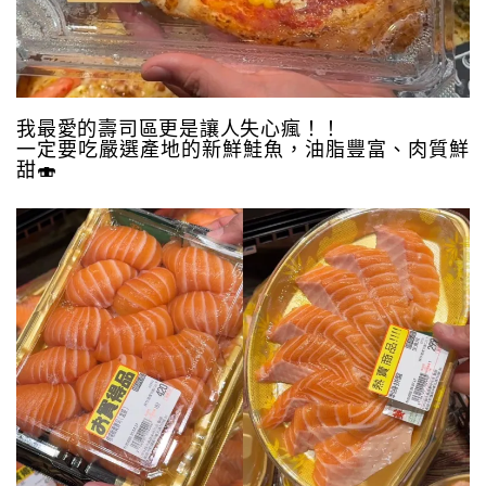
我最愛的壽司區更是讓人失心瘋！！
一定要吃嚴選產地的新鮮鮭魚，油脂豐富、肉質鮮
甜🍣