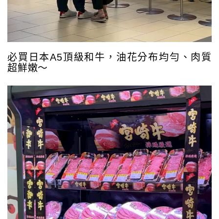
必買日本A5頂級和牛，油花分布均勻、肉質
超鮮嫩～