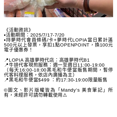
《活動資訊》
▪️活動期間：2025/7/17-7/20
▪️持夢時代會員條碼/卡+夢時代LOPIA當日累計滿
500元以上發票，享扣1點OPENPOINT，換100元
電子優惠券！
📍LOPIA 高雄夢時代店：高雄夢時代B1
📍牛排代客現煎服務：週一至週日11:00-19:00
（每天16:00-18:00黑毛和牛便當販售期間，暫停
代客料理服務，依店內廣播為主）
📍黑毛和牛便當$499 ：約17:30-19:00限量販售
©️圖文、影片版權皆為「Mandy’s 美食筆記」所
有，未經許可請勿轉載使用⚠️