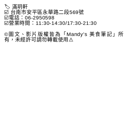
🏷️ 滿玥軒
☑️ 台南市安平區永華路二段569號
☑️電話：06-2950598
☑️營業時間：11:30-14:30/17:30-21:30
©️圖文、影片版權皆為「Mandy’s 美食筆記」所
有，未經許可請勿轉載使用⚠️