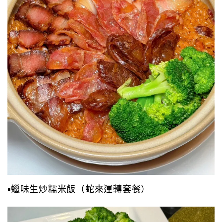
▪️蠟味生炒糯米飯（蛇來運轉套餐）