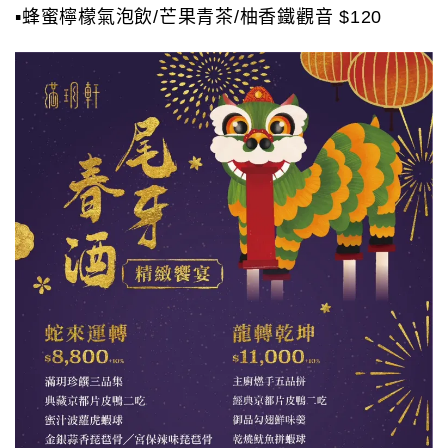
▪️蜂蜜檸檬氣泡飲/芒果青茶/柚香鐵觀音 $120