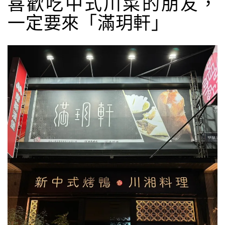
喜歡吃中式川菜的朋友，
一定要來「滿玥軒」