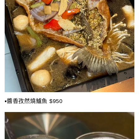
▪️醬香孜然燒鱸魚 $950