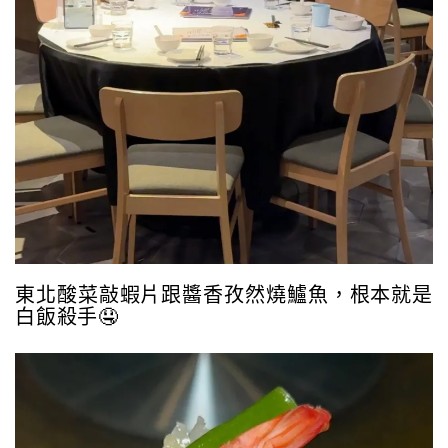
東北酸菜敲蝦片跟醬香孜然燒鱸魚，根本就是
白飯殺手🤤