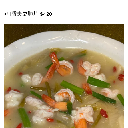
▪️川香夫妻肺片 $420