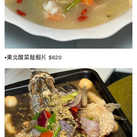
▪️東北酸菜敲蝦片 $620