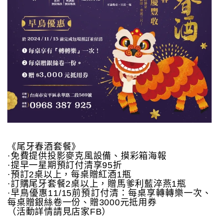
《尾牙春酒套餐》
·免費提供投影麥克風設備、摸彩箱海報
·提早一星期預訂付清享95折
·預訂2桌以上，每桌贈紅酒1瓶
·訂購尾牙套餐2桌以上，贈馬爹利藍淬燕1瓶
·早鳥優惠11/15前預訂付清：每桌享轉轉樂一次、
每桌贈銀絲卷一份、贈3000元抵用券
（活動詳情請見店家FB）