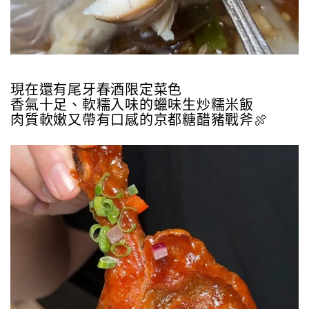
現在還有尾牙春酒限定菜色
香氣十足、軟糯入味的蠟味生炒糯米飯
肉質軟嫩又帶有口感的京都糖醋豬戰斧🍖