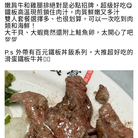
嫩肩牛和雞腿排絕對是必點招牌，超級好吃😋
鐵板高溫現煎鎖住肉汁，肉質鮮嫩又多汁
雙人套餐選擇多、也很划算，可以一次吃到肉
類和海鮮！
大干貝、大蝦竟然還附上鮭魚卵，太開心了吧
💯💯
P.s 外帶有百元鐵板丼飯系列，大推超好吃的
滑蛋鐵板牛丼👍🏻