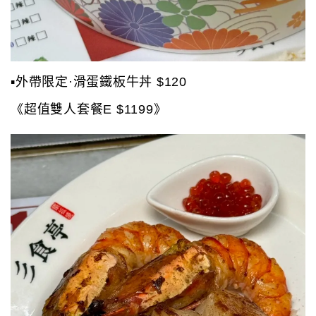
▪️外帶限定·滑蛋鐵板牛丼 $120
《超值雙人套餐E $1199》