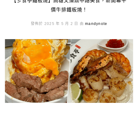
【彡食亭鐵板燒】高雄文藻鼎中路美食，新開幕平
價牛排鐵板燒！
發佈於 2025 年 5 月 2 日 由
mandynote