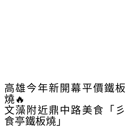
高雄今年新開幕平價鐵板
燒🔥
文藻附近鼎中路美食「彡
食亭鐵板燒」