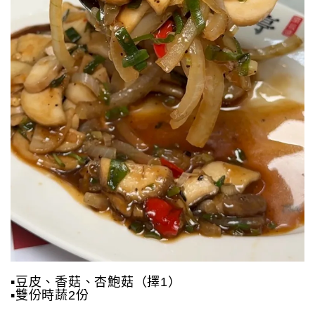
▪️豆皮、香菇、杏鮑菇（擇1）
▪️雙份時蔬2份