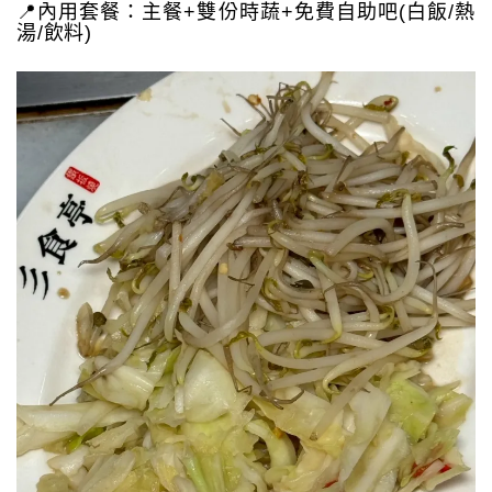
📍內用套餐：主餐+雙份時蔬+免費自助吧(白飯/熱
湯/飲料)