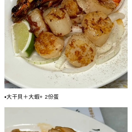
▪️大干貝＋大蝦+ 2份蛋