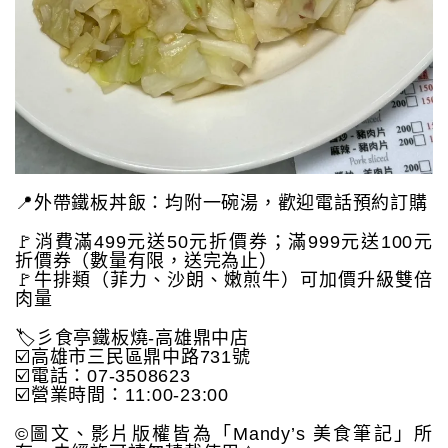
📍外帶鐵板丼飯：均附一碗湯，歡迎電話預約訂購
🚩消費滿499元送50元折價券；滿999元送100元
折價券（數量有限，送完為止）
🚩牛排類（菲力、沙朗、嫩煎牛）可加價升級雙倍
肉量
🏷️彡食亭鐵板燒-高雄鼎中店
☑️高雄市三民區鼎中路731號
☑️電話：07-3508623
☑️營業時間：11:00-23:00
©️圖文、影片版權皆為「Mandy’s 美食筆記」所