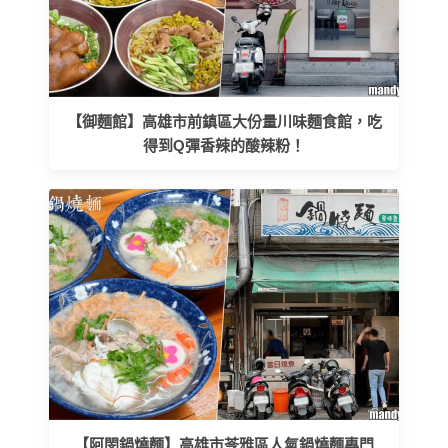
【御麵館】高雄市前鎮區大份量川味麵食館，吃
得到Q彈香辣的酸辣粉！
【阿閔鍋燒麵】高雄市苓雅區人氣鍋燒麵專門