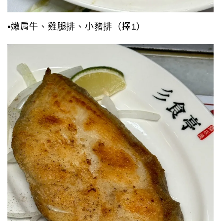
▪️嫩肩牛、雞腿排、小豬排（擇1）