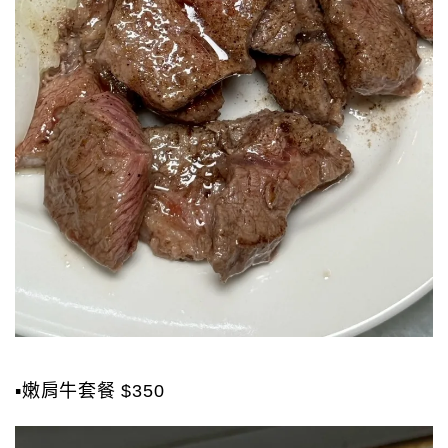
▪️嫩肩牛套餐 $350