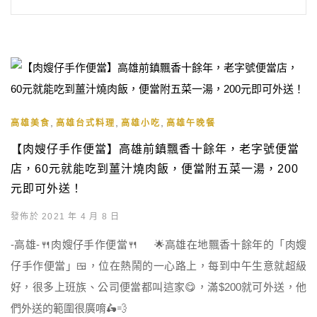
,
,
,
高雄美食
高雄台式料理
高雄小吃
高雄午晚餐
【肉嫂仔手作便當】高雄前鎮飄香十餘年，老字號便當
店，60元就能吃到薑汁燒肉飯，便當附五菜一湯，200
元即可外送！
發佈於 2021 年 4 月 8 日
-高雄-🍴肉嫂仔手作便當🍴 🌟高雄在地飄香十餘年的「肉嫂
仔手作便當」🍱，位在熱鬧的一心路上，每到中午生意就超級
好，很多上班族、公司便當都叫這家😋，滿$200就可外送，他
們外送的範圍很廣唷🛵💨