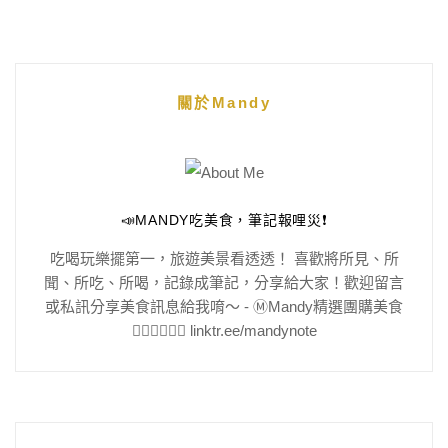
關於Mandy
📣MANDY吃美食，筆記報哩災❗️
吃喝玩樂擺第一，旅遊美景看透透！ 喜歡將所見、所
聞、所吃、所喝，記錄成筆記，分享給大家！歡迎留言
或私訊分享美食訊息給我唷～ - Ⓜ️Mandy精選團購美食
👇🏻👇🏻👇🏻 linktr.ee/mandynote