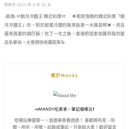
發佈於 2021 年 3 月 31 日
-高雄-🍴朝月冷麵王 韓式料理🍴 🌟相見恨晚的韓式料理「朝
月冷麵王」😍，對於超愛冷麵的我來說是一大福音啊💓，而且
還有我愛的鍋巴飯！吃了一次之後，直接把這家收藏到我的愛
店名單😆，大家趕快收藏起來📝
關於Mandy
📣MANDY吃美食，筆記報哩災❗️
吃喝玩樂擺第一，旅遊美景看透透！ 喜歡將所見、所
聞、所吃、所喝，記錄成筆記，分享給大家！歡迎留言