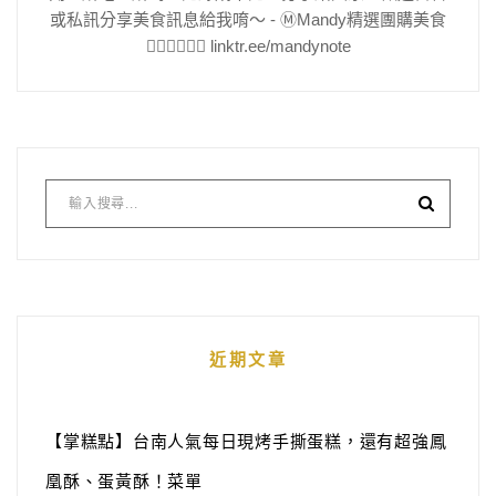
或私訊分享美食訊息給我唷～ - Ⓜ️Mandy精選團購美食
👇🏻👇🏻👇🏻 linktr.ee/mandynote
近期文章
【掌糕點】台南人氣每日現烤手撕蛋糕，還有超強鳳
凰酥、蛋黃酥！菜單