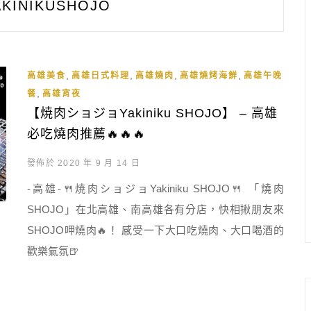
AKINIKUSHOJO
,
,
,
,
高雄美食
高雄日式料理
高雄燒肉
高雄燒烤海鮮
高雄午晚
,
餐
高雄宵夜
【焼肉ショジョYakiniku SHOJO】 – 高雄
必吃燒肉推薦🔥🔥🔥
發佈於 2020 年 9 月 14 日
-高雄-🍴焼肉ショジョYakiniku SHOJO🍴 「燒肉
SHOJO」在北高雄、南高雄各有分店，快相揪朋友來
SHOJO呷燒肉🔥！ 感受一下大口吃燒肉、大口喝酒的
歡樂氣氛🍺