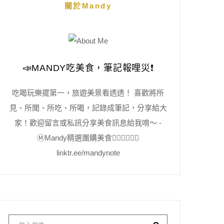
關於Mandy
📣MANDY吃美食，筆記報哩災❗️
吃喝玩樂擺第一，旅遊美景看透透！ 喜歡將所
見、所聞、所吃、所喝，記錄成筆記，分享給大
家！歡迎留言或私訊分享美食訊息給我唷～ -
Ⓜ️Mandy精選團購美食👇🏻👇🏻👇🏻
linktr.ee/mandynote