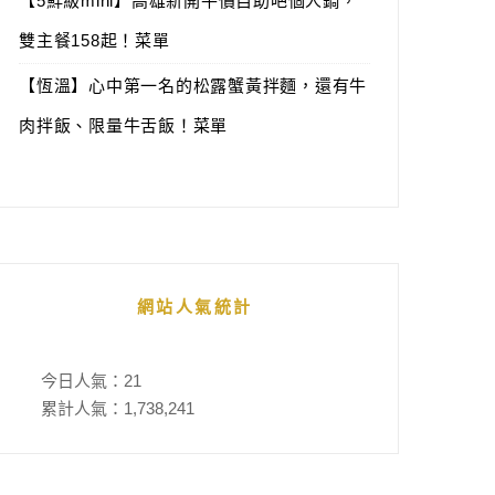
【5鮮級mini】高雄新開平價自助吧個人鍋，
雙主餐158起！菜單
【恆溫】心中第一名的松露蟹黃拌麵，還有牛
肉拌飯、限量牛舌飯！菜單
網站人氣統計
今日人氣：
21
累計人氣：
1,738,241