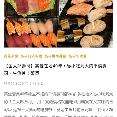
,
,
,
高雄美食
高雄日式料理
高雄壽司丼飯
高雄午晚餐
【金太郎壽司】高雄在地40年，從小吃到大的平價壽
司、生魚片！菜單
發佈於 2026 年 2 月 8 日
高雄營業40年屹立不搖的平價壽司店🍣 許多在地人從小吃到大
的「金太郎壽司」 用平實的價格就能吃到用料實在又美味的壽
司😋 這裡不只壽司的選擇多，就連生魚片也很划算！ 我個人超