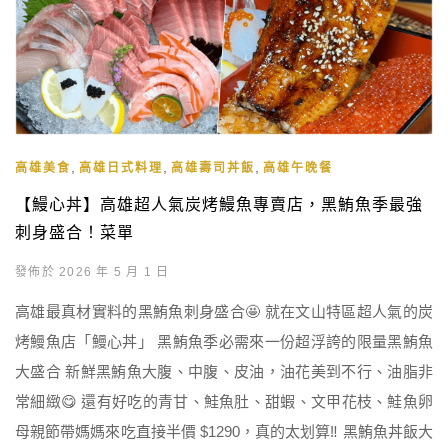
,
,
,
高雄美食
高雄日式料理
高雄壽司丼飯
高雄午晚餐
【鰻心丼】高雄超人氣炭烤鰻魚專賣店，黑鮪魚季最強
刺身盛合！菜單
發佈於 2026 年 5 月 1 日
高雄最真材實料的黑鮪魚刺身盛合🤩 就在文山特區超人氣的炭
烤鰻魚店「鰻心丼」 黑鮪魚季必需來一份超浮誇的限量黑鮪魚
大盛合 新鮮黑鮪魚大腹、中腹、皮油，油花美到不行、油脂非
常細緻😋 還有好吃的青甘、鮭魚肚、甜蝦、文甲花枝、鮭魚卵
母親節帶媽媽來吃直接半價 $1290，真的太划算‼️ 黑鮪魚丼飯大