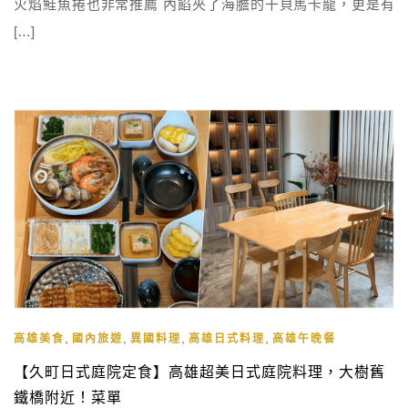
火焰鮭魚捲也非常推薦 內餡夾了海膽的干貝馬卡龍，更是有
[…]
,
,
,
,
高雄美食
國內旅遊
異國料理
高雄日式料理
高雄午晚餐
【久町日式庭院定食】高雄超美日式庭院料理，大樹舊
鐵橋附近！菜單