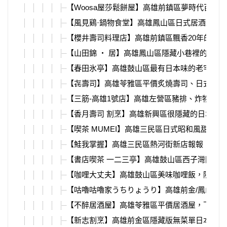
【Woosa屋莎鬆餅屋】高雄前鎮區夢時代百
【風見鷄·鍋物食堂】高雄鳳山區日式居酒屋推
【櫻井壽司料理店】高雄前鎮區飄香20年的台
【山田錦 ‧ 居】高雄鳳山區隱藏小巷裡的日式
【春田氷亭】高雄鼓山區最有日本味的老宅冰店
【㐂壽司】高雄苓雅區平價炙燒壽司、日式料理
【三筋-高雄1號店】高雄左營區豬排、炸物專門
【香月壽司 割烹】高雄新興區很隱藏的日本料
【喫茶 MUMEI】高雄三民區日式昭和風甜點
【鮭我掌握】高雄三民區熱河街新店報報，平價
【書店喫茶 一二三亭】高雄鼓山區西子灣附近
【咖哩大丈夫】高雄鼓山區美味咖哩飯，隱藏在
【咕嚕咕嚕家うちりょうり】高雄前金/鳳山/
【不醉居酒屋】高雄苓雅區平價居酒屋，下班小
【新志割烹】高雄前金區隱藏版無菜單日本料理