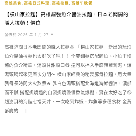
,
,
,
高雄美食
高雄日式料理
高雄拉麵
高雄午晚餐
【橫山家拉麵】高雄超強魚介醬油拉麵，日本老闆開的
職人拉麵！價位
發佈於 2026 年 1 月 27 日
高雄這間日本老闆開的職人拉麵🍜 「橫山家拉麵」新出的琥珀
魚介醬油拉麵也太好吃了吧！！ 全麥細麵搭配鰹魚、小魚干慢
熬的魚介精華，湯頭甘甜順口😋 還可以拌入手磨辣蘿蔔泥，讓
湯頭喝起來更層次分明～ 橫山家經典的秘製豚骨拉麵，用大量
豬骨長時間大火熬煮🔥 乳白色湯頭搭配北海道海鮮醬油，濃郁
而不膩 搭配炙燒過的自製炙燒整個香氣爆棚，實在太好吃了🤤
超澎湃的海陸七福天丼，一次吃到炸蝦、炸魚等多種食材 金黃
酥脆的 […]