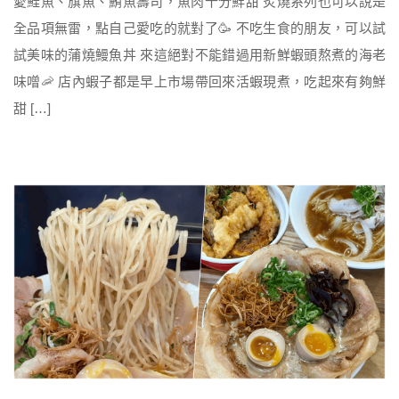
愛鮭魚、旗魚、鮪魚壽司，魚肉十分鮮甜 炙燒系列也可以說是
全品項無雷，點自己愛吃的就對了🥳 不吃生食的朋友，可以試
試美味的蒲燒鰻魚丼 來這絕對不能錯過用新鮮蝦頭熬煮的海老
味噌🦐 店內蝦子都是早上市場帶回來活蝦現煮，吃起來有夠鮮
甜 […]