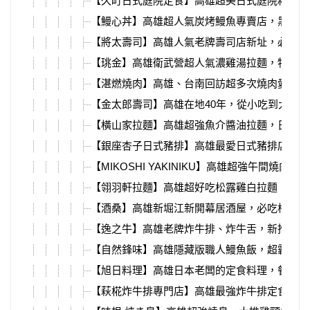
【久町日式庭院定食】高雄超美日式庭院料理，
【鰻心丼】高雄超人氣炭烤鰻魚專賣店，黑鮪魚
【將太壽司】高雄人氣老牌壽司店新址，必吃大
【珧金】高雄衛武營超人氣濃雞湯拉麵，特色貝
【湛燃燒肉】高雄、台南回訪超多次燒肉愛店，
【金太郎壽司】高雄在地40年，從小吃到大的
【橫山家拉麵】高雄超強魚介醬油拉麵，日本老
【銀座杏子日式豬排】高雄最愛日式豬排店，最
【MIKOSHI YAKINIKU】高雄超強午間燒肉定
【翎羽軒拉麵】高雄超好吃松露雞白拉麵，湯頭
【酒桑】高雄新堀江新開幕居酒屋，必吃松露飯
【逸之牛】高雄老牌炸牛排、炸牛舌，新推出韓
【自然鋒味】高雄隱藏版職人鰻魚飯，超霸氣極
【旭日料理】高雄日本老闆的定食料理，餐點超
【萩椛炸牛排專門店】高雄最強炸牛排定食，楠