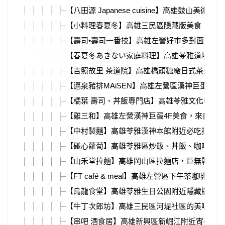
【八田源 Japanese cuisine】高雄
【小料理春夏冬】高雄三民區隱藏版美食，日本
【壽司•壽司一番技】高雄左營好市多對面的壽
【春夏冬あきない家庭料理】高雄苓雅道地日本
【吉照故里 茶道院】高雄橋頭糖廠日式茶道院
【邁泉豬排MAiSEN】高雄左營區漢神巨蛋4
【橘葉 壽司、丼飯專門店】高雄苓雅文化中心
【雞三和】高雄左營漢神巨蛋4F美食，來自日
【中村製麵】高雄苓雅漢神本館附近必吃拉麵，
【碰心蘿蔔】高雄苓雅區炒飯、丼飯、咖哩，香
【山禾堂拉麵】高雄岡山區拉麵店，巨無霸樹幹
【FT café & meal】高雄左營區下午茶
【烏龍食堂】高雄苓雅生日公園附近隱藏版日式
【牛丁次郎坊】高雄三民區河堤社區的美味燒肉
【串吧 酒食居】高雄新興區新崛江附近宵夜串