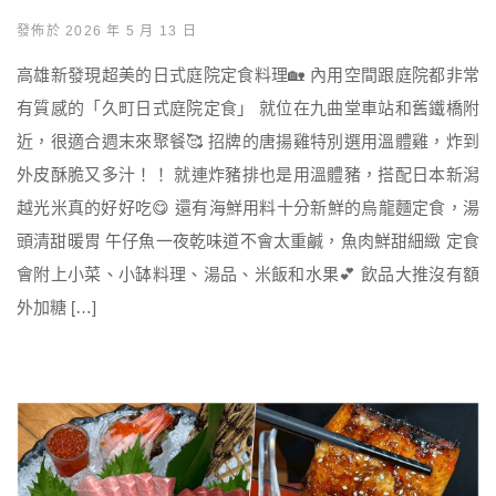
發佈於 2026 年 5 月 13 日
高雄新發現超美的日式庭院定食料理🏡 內用空間跟庭院都非常
有質感的「久町日式庭院定食」 就位在九曲堂車站和舊鐵橋附
近，很適合週末來聚餐🥰 招牌的唐揚雞特別選用溫體雞，炸到
外皮酥脆又多汁！！ 就連炸豬排也是用溫體豬，搭配日本新潟
越光米真的好好吃😋 還有海鮮用料十分新鮮的烏龍麵定食，湯
頭清甜暖胃 午仔魚一夜乾味道不會太重鹹，魚肉鮮甜細緻 定食
會附上小菜、小缽料理、湯品、米飯和水果💕 飲品大推沒有額
外加糖 […]