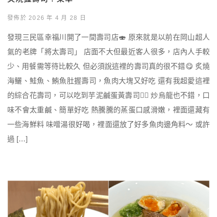
發佈於 2026 年 4 月 28 日
發現三民區幸福川開了一間壽司店🍣 原來就是以前在岡山超人
氣的老牌「將太壽司」 店面不大但最近客人很多，店內人手較
少、用餐需等待比較久 但必須說這裡的壽司真的很不錯😋 炙燒
海鱺、鮭魚、鮪魚肚握壽司，魚肉大塊又好吃 還有我超愛這裡
的綜合花壽司，可以吃到芋泥鹹蛋黃壽司👍🏻 炒烏龍也不錯，口
味不會太重鹹、簡單好吃 熱騰騰的蒸蛋口感滑嫩，裡面還藏有
一些海鮮料 味噌湯很好喝，裡面還放了好多魚肉邊角料～ 或許
過 […]