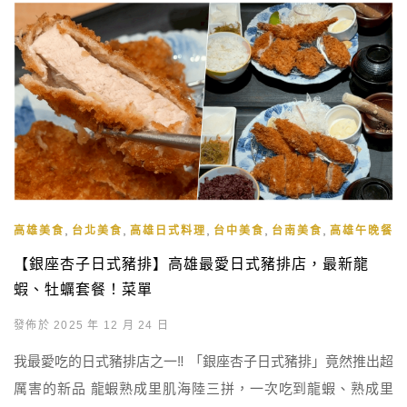
,
,
,
,
,
高雄美食
台北美食
高雄日式料理
台中美食
台南美食
高雄午晚餐
【銀座杏子日式豬排】高雄最愛日式豬排店，最新龍
蝦、牡蠣套餐！菜單
發佈於 2025 年 12 月 24 日
我最愛吃的日式豬排店之一‼️ 「銀座杏子日式豬排」竟然推出超
厲害的新品 龍蝦熟成里肌海陸三拼，一次吃到龍蝦、熟成里