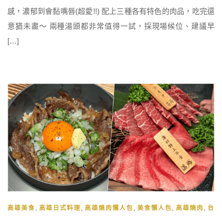
感，濃郁到會黏嘴唇(超愛!!) 配上三種各有特色的肉品，吃完還
意猶未盡～ 兩種湯頭都非常值得一試，採現場候位、建議早
[…]
,
,
,
,
,
高雄美食
高雄日式料理
高雄燒肉懶人包
美食懶人包
高雄燒肉
台南