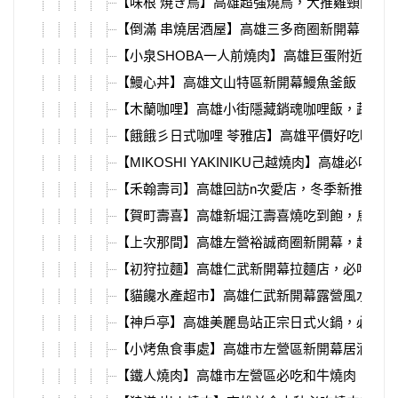
【味根 焼き鳥】高雄超強燒鳥，大推雞頸肉、
【倒滿 串燒居酒屋】高雄三多商圈新開幕，7
【小泉SHOBA一人前燒肉】高雄巨蛋附近，個
【鰻心丼】高雄文山特區新開幕鰻魚釜飯，超多
【木蘭咖哩】高雄小街隱藏銷魂咖哩飯，蔬果熬
【餓餓彡日式咖哩 苓雅店】高雄平價好吃咖哩，
【MIKOSHI YAKINIKU己越燒肉】高雄必吃頂級
【禾翰壽司】高雄回訪n次愛店，冬季新推出鴨
【賀町壽喜】高雄新堀江壽喜燒吃到飽，烏龍麵
【上次那間】高雄左營裕誠商圈新開幕，超強串
【初狩拉麵】高雄仁武新開幕拉麵店，必吃超濃
【貓饞水產超市】高雄仁武新開幕露營風水產，
【神戶亭】高雄美麗島站正宗日式火鍋，必吃壽喜
【小烤魚食事處】高雄市左營區新開幕居酒屋，超
【鐵人燒肉】高雄市左營區必吃和牛燒肉，回訪