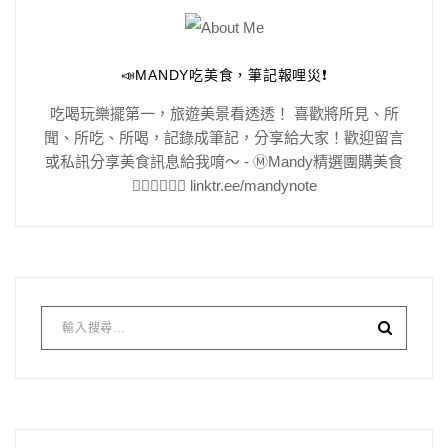
📣MANDY吃美食，筆記報哩災❗️
吃喝玩樂擺第一，旅遊美景看透透！ 喜歡將所見、所
聞、所吃、所喝，記錄成筆記，分享給大家！歡迎留言
或私訊分享美食訊息給我唷～ - Ⓜ️Mandy精選團購美食
👇🏻👇🏻👇🏻 linktr.ee/mandynote