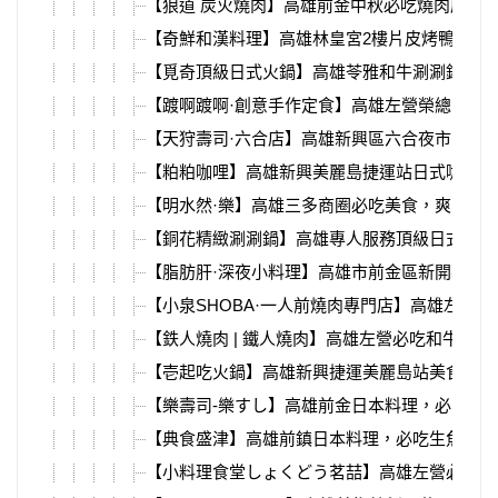
【狼道 炭火燒肉】高雄前金中秋必吃燒肉店，
【奇鮮和漢料理】高雄林皇宮2樓片皮烤鴨餐廳
【覓奇頂級日式火鍋】高雄苓雅和牛涮涮鍋，魚
【踱啊踱啊·創意手作定食】高雄左營榮總附近
【天狩壽司·六合店】高雄新興區六合夜市附近
【粕粕咖哩】高雄新興美麗島捷運站日式咖哩店
【明水然·樂】高雄三多商圈必吃美食，爽吃龍
【銅花精緻涮涮鍋】高雄專人服務頂級日式火鍋
【脂肪肝·深夜小料理】高雄市前金區新開幕居
【小泉SHOBA·一人前燒肉專門店】高雄左營
【鉄人燒肉 | 鐵人燒肉】高雄左營必吃和牛燒
【壱起吃火鍋】高雄新興捷運美麗島站美食，日
【樂壽司-樂すし】高雄前金日本料理，必吃美
【典食盛津】高雄前鎮日本料理，必吃生魚丼飯
【小料理食堂しょくどう茗喆】高雄左營必吃深