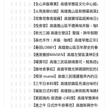
【全心丼飯專賣】高雄苓雅區文化中心超人氣丼
【火鳥族御の鍋】高雄鳳山區新開幕高質感火鍋
【塔魯塔魯南蠻雞】高雄鹽埕區超美味日式炸物
【悅食堂】高雄鳳山區平價美味丼飯、咖哩專賣
【新光三越 高雄左營店】聖誕、跨年假期要去
【森也手作｜丼飯 · 咖哩】高雄苓雅正宗日本
【春田LOBBY】高雄鼓山區百年歷史的春田
【邁泉豬排MAiSEN】高雄左營區漢神巨蛋4
【曜壽司】高雄三民區銷魂壽司，鮭魚控必點「
【路地食事処】高雄苓雅光榮碼頭附近的日式居
【喫茶 mumei】高雄三民隱藏巷弄內的日式
【三平日本料理】高雄前鎮區充滿台味的日本料
【福氣日式料理】高雄鼓山美術館青海路新開幕
【蔥錵燒肉·居酒屋·小料理】高雄苓雅美味燒
【逸之牛 日式炸牛排專売】高雄新興炸牛排第