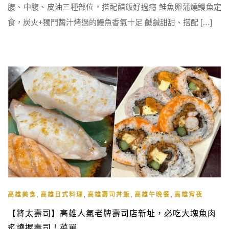
腹、中腹、皮油三種部位，搭配醋飯好過癮 鮭魚卵蒲燒鰻魚定
食，炭火+獨門醬汁烤過的鰻魚香氣十足 鹹鹹甜甜、搭配 […]
,
,
,
,
高雄美食
高雄日式料理
高雄壽司丼飯
高雄午晚餐
高雄宵夜
【將太壽司】高雄人氣老牌壽司店新址，必吃大塊魚肉
炙燒握壽司！菜單