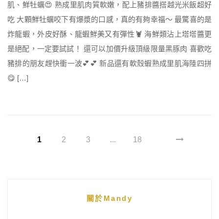
肌、鮮牡蠣😍 熟成里肌肉質軟嫩，配上豬排醬搭越光米飯超好
吃 大顆鮮牡蠣咬下有爆漿的口感，真的有夠幸福～ 最驚喜的是
炸龍蝦，外皮好酥、龍蝦鮮美又有彈性🦞 海鮮類沾上塔塔醬更
是絕配，一定要試試！ 還可以加價升級頂級限量黑豚肉 喜歡吃
豬排的朋友趕快衝一波💕💕 新品還有軟殼蝦熟成里肌海陸四拼
😋 […]
1
2
3
...
18
關於Mandy