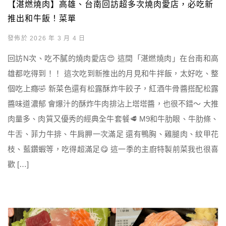
【湛燃燒肉】高雄、台南回訪超多次燒肉愛店，必吃新
推出和牛飯！菜單
發佈於 2026 年 3 月 4 日
回訪N次、吃不膩的燒肉愛店😍 這間「湛燃燒肉」在台南和高
雄都吃得到！！ 這次吃到新推出的月見和牛拌飯，太好吃、整
個吃上癮🤣 新菜色還有松露酥炸牛餃子，紅酒牛骨醬搭配松露
醬味道濃郁 會爆汁的酥炸牛肉排沾上塔塔醬，也很不錯～ 大推
肉量多、肉質又優秀的經典全牛套餐🥩 M9和牛肋眼、牛肋條、
牛舌、菲力牛排、牛肩胛一次滿足 還有鴨胸、雞腿肉、紋甲花
枝、藍鑽蝦等，吃得超滿足😋 這一季的主廚特製前菜我也很喜
歡 […]