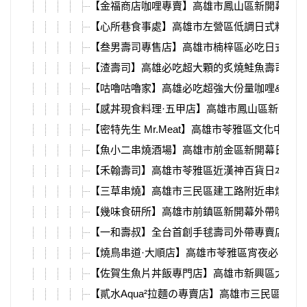
【金福商店咖哩專賣】高雄市鳳山區新開幕的日
【心所巷食事處】高雄市左營區低調日式料理，
【叁男壽司專售店】高雄市楠梓區必吃日式料理
【渣壽司】高雄必吃超大顆的炙燒鮭魚壽司，干
【咕嚕咕嚕家】高雄必吃超強大份量咖哩&丼飯
【感丼現食料理·五甲店】高雄市鳳山區新開幕
【密特先生 Mr.Meat】高雄市苓雅區文化中心
【魚小二串燒酒場】高雄市前金區新開幕日式居
【禾翰壽司】高雄市苓雅區近漢神百貨日本料理
【三草串燒】高雄市三民區建工路附近串燒專賣
【幾味食研所】高雄市前鎮區新開幕外帶咖哩專
【一和壽叔】全台首創手毬壽司外帶專賣店，端
【燒鳥串道·大順店】高雄市苓雅區宵夜必吃串
【佐賀生魚片丼飯專門店】高雄市新興區大份量
【貳水Aqua²拉麵の專賣店】高雄市三民區建