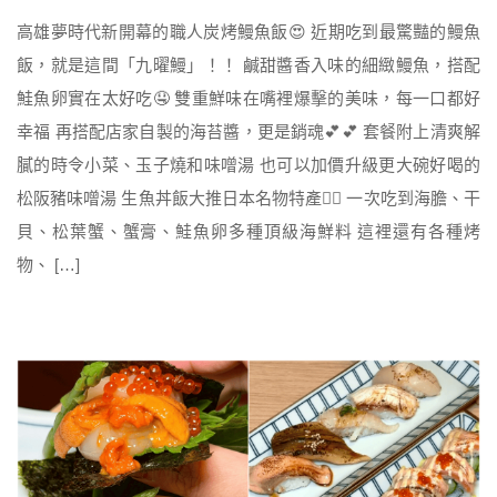
高雄夢時代新開幕的職人炭烤鰻魚飯😍 近期吃到最驚豔的鰻魚
飯，就是這間「九曜鰻」！！ 鹹甜醬香入味的細緻鰻魚，搭配
鮭魚卵實在太好吃🤤 雙重鮮味在嘴裡爆擊的美味，每一口都好
幸福 再搭配店家自製的海苔醬，更是銷魂💕💕 套餐附上清爽解
膩的時令小菜、玉子燒和味噌湯 也可以加價升級更大碗好喝的
松阪豬味噌湯 生魚丼飯大推日本名物特產👍🏻 一次吃到海膽、干
貝、松葉蟹、蟹膏、鮭魚卵多種頂級海鮮料 這裡還有各種烤
物、 […]