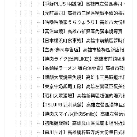
【爭鮮PLUS·明誠店】高雄市左營區壽司、日
【元町壽司】高雄市三民區精緻平價的壽司、丼
【咕嚕咕嚕家うちりょうり】高雄市大份量咖哩
【富治串燒】高雄市新興區內臟串燒專賣，新崛
【日本橋浜町食事処】高雄市前鎮區夢時代美食
【叁男·壽司專售店】高雄市楠梓區新店報報，
【焼肉ライク(燒肉LIKE)】高雄市前鎮區夢時
【品麵屋ラーメン·雞白湯專賣】高雄市鼓山區
【麒麟大阪燒章魚燒】高雄市三民區道地日式料
【東京牛奶起司工房】高雄左營區巨蛋美食甜點
【昭和大眾酒場】高雄新興區超強的喝到飽居酒
【TSUJIRI 辻利茶舗】高雄左營區漢神巨
【焼肉スマイル(燒肉Smile)】高雄左營適
【初陽握飯糰】高雄鳳山區武廟市場附近的銅板
【森川丼丼】高雄楠梓區浮誇大份量日式料理，