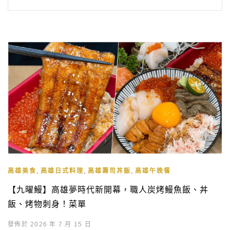
,
,
,
高雄美食
高雄日式料理
高雄壽司丼飯
高雄午晚餐
【九曜鰻】高雄夢時代新開幕，職人炭烤鰻魚飯、丼
飯、烤物刺身！菜單
發佈於 2026 年 7 月 15 日