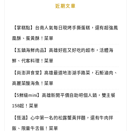
近期文章
【掌糕點】台南人氣每日現烤手撕蛋糕，還有超強鳳
凰酥、蛋黃酥！菜單
【五鎮海鮮肉品】高雄好逛又好吃的超市，活體海
鮮、代客料理！菜單
【尚澎湃食堂】高雄最道地澎湖手路菜，石鮔滷肉、
高麗菜酸海魚！菜單
【5鮮級mini】高雄新開平價自助吧個人鍋，雙主餐
158起！菜單
【恆溫】心中第一名的松露蟹黃拌麵，還有牛肉拌
飯、限量牛舌飯！菜單