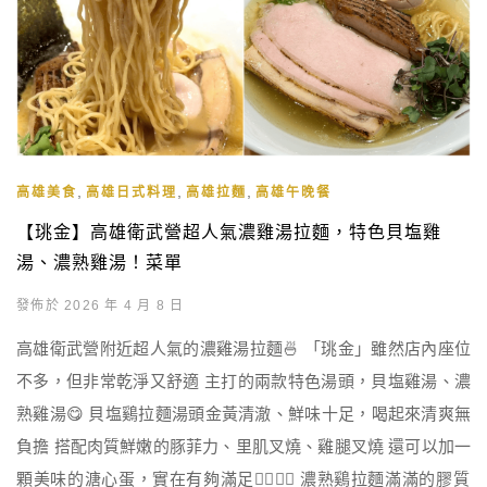
,
,
,
高雄美食
高雄日式料理
高雄拉麵
高雄午晚餐
【珧金】高雄衛武營超人氣濃雞湯拉麵，特色貝塩雞
湯、濃熟雞湯！菜單
發佈於 2026 年 4 月 8 日
高雄衛武營附近超人氣的濃雞湯拉麵🍜 「珧金」雖然店內座位
不多，但非常乾淨又舒適 主打的兩款特色湯頭，貝塩雞湯、濃
熟雞湯😋 貝塩鷄拉麵湯頭金黃清澈、鮮味十足，喝起來清爽無
負擔 搭配肉質鮮嫩的豚菲力、里肌叉燒、雞腿叉燒 還可以加一
顆美味的溏心蛋，實在有夠滿足👍🏻👍🏻 濃熟鷄拉麵滿滿的膠質