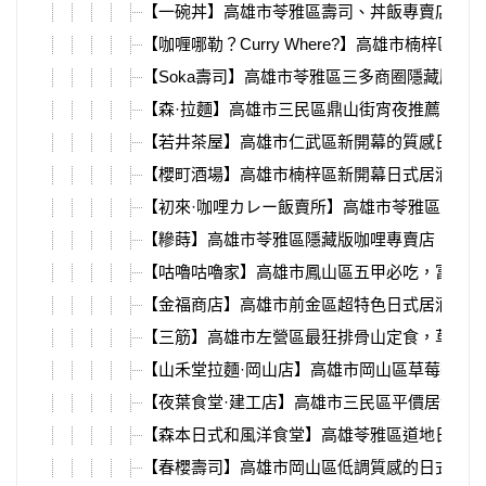
【一碗丼】高雄市苓雅區壽司、丼飯專賣店，炙
【咖喱哪勒？Curry Where?】高雄市楠梓
【Soka壽司】高雄市苓雅區三多商圈隱藏版日
【森·拉麵】高雄市三民區鼎山街宵夜推薦，平
【若井茶屋】高雄市仁武區新開幕的質感日式庭
【櫻町酒場】高雄市楠梓區新開幕日式居酒屋，
【初來·咖哩カレー飯賣所】高雄市苓雅區三多
【糝蒔】高雄市苓雅區隱藏版咖哩專賣店，炸豬
【咕嚕咕嚕家】高雄市鳳山區五甲必吃，富士山
【金福商店】高雄市前金區超特色日式居酒屋推
【三筋】高雄市左營區最狂排骨山定食，草莓季
【山禾堂拉麵·岡山店】高雄市岡山區草莓季必
【夜葉食堂·建工店】高雄市三民區平價居酒屋
【森本日式和風洋食堂】高雄苓雅區道地日本味
【春櫻壽司】高雄市岡山區低調質感的日式料理