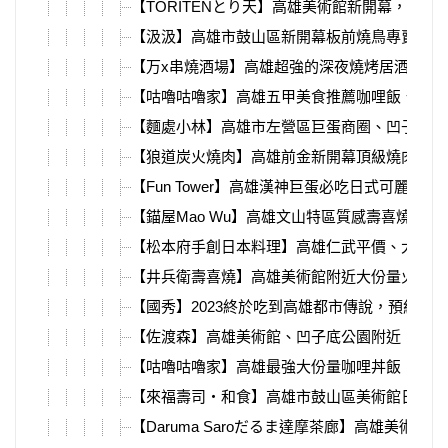
【TORITENとり天】高雄美術館新開幕，預約
【汲汲】高雄市鼓山區新開幕板前燒鳥專賣，純
【万x串燒酒場】高雄超強的深夜燒烤居酒屋，
【咕嚕咕嚕家】高雄五甲美食推薦咖哩飯、丼飯
【麵處小林】高雄市左營區巨蛋商圈、凹子底，
【狼道炭火燒肉】高雄前金新開幕頂級燒肉店，
【Fun Tower】高雄漢神巨蛋必吃日式可麗餅
【錨屋Mao Wu】高雄文山特區質感壽喜燒，
【松本府手創日本料理】高雄仁武平價、大份量
【井兵衛壽喜燒】高雄美術館附近大份量火鍋，
【國秀】2023終於吃到高雄都市傳說，預約困難
【佐渡森】高雄美術館、凹子底公園附近，大份
【咕嚕咕嚕家】高雄最強大份量咖哩丼飯，16
【來福壽司‧和食】高雄市鼓山區美術館日式料
【Daruma Saroだるま達摩茶廊】高雄美術館