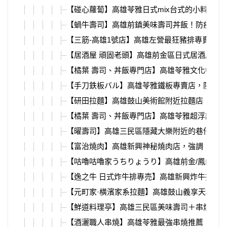
【碰心蘿蔔】高雄苓雅日式mix台式的小料理店
【蝸牛壽司】高雄前鎮美味壽司丼飯！防疫期間
【三筋-高雄1號店】高雄左營最狂豬排專賣店，
【居酒屋 頑固老頭】高雄前金區日式居酒屋，
【橘葉 壽司、丼飯專門店】高雄苓雅文化中心
【手刀鉄板バル】高雄苓雅鐵板專賣店，防疫期
【研田拉麵】高雄鼓山美術館附近拉麵店，湯底使
【橘葉 壽司、丼飯專門店】高雄苓雅超浮誇丼
【曜壽司】高雄三民區隱藏大樂附近的巷仔內，
【富治燒肉】高雄新興神秘燒肉店，強調「非C
【咕嚕咕嚕家うちりょうり】高雄前金/鳳山/
【逸之牛 日式炸牛排專売】高雄新興炸牛排第
【元町家·橫濱家系拉麵】高雄鼓山義享天地美
【鮮道料理亭】高雄三民區美味壽司＋串燒，師
【酒灑職人串燒】高雄苓雅最強串燒推薦，愛吃