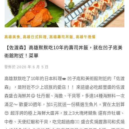
,
,
,
高雄美食
高雄日式料理
高雄壽司丼飯
高雄午晚餐
【佐渡森】高雄默默吃10年的壽司丼飯，就在凹子底美
術館附近！菜單
發佈於 2026 年 6 月 5 日
高雄默默吃了10年的日本料理🍣 凹子底和美術館附近的「佐渡
森」，是附近不少上班族的愛店！！ 來這邊必吃超豐盛的佐渡
森盛合海鮮丼😋 牡丹蝦、海膽、干貝等，多達14種海鮮料一次
滿足～ 歡慶10週年，加1元就送一份精選生魚片，實在太划算
😍 超浮誇的極上海鮮大盛丼，放上3大塊烤鯖魚 還有炸牡蠣、
中卷、天使紅蝦和干貝，吃完超過癮👍🏻 盛合炙燒握壽司和炙燒