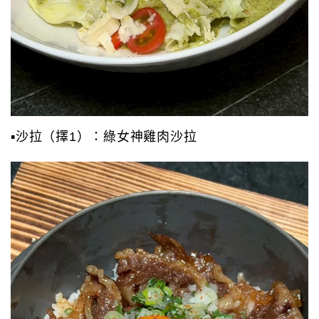
▪️沙拉（擇1）：綠女神雞肉沙拉