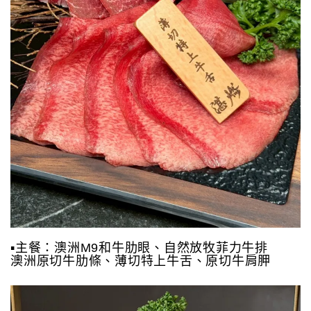
▪️主餐：澳洲M9和牛肋眼、自然放牧菲力牛排
澳洲原切牛肋條、薄切特上牛舌、原切牛肩胛