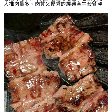
大推肉量多、肉質又優秀的經典全牛套餐🥩