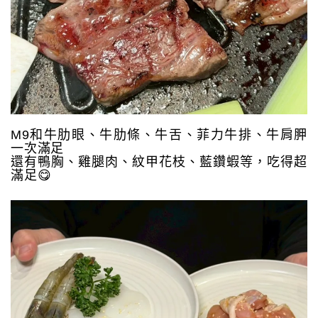
M9和牛肋眼、牛肋條、牛舌、菲力牛排、牛肩胛
一次滿足
還有鴨胸、雞腿肉、紋甲花枝、藍鑽蝦等，吃得超
滿足😋