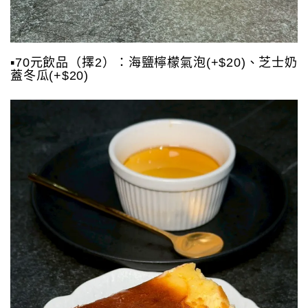
▪️70元飲品（擇2）：海鹽檸檬氣泡(+$20)、芝士奶
蓋冬瓜(+$20)