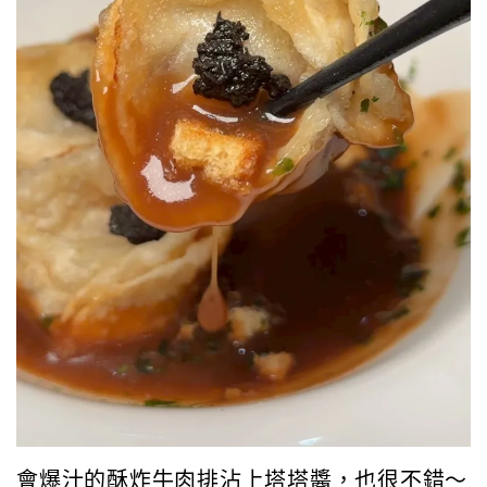
會爆汁的酥炸牛肉排沾上塔塔醬，也很不錯～