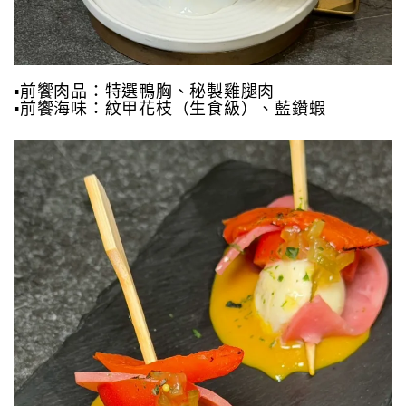
▪️前饗肉品：特選鴨胸、秘製雞腿肉
▪️前饗海味：紋甲花枝（生食級）、藍鑽蝦