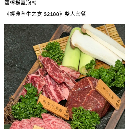
鹽檸檬氣泡🫧
《經典全牛之宴 $2188》雙人套餐