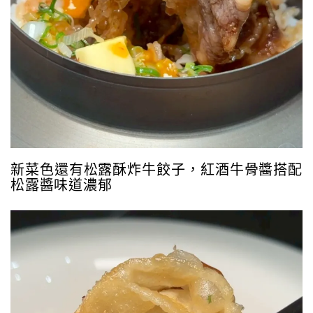
新菜色還有松露酥炸牛餃子，紅酒牛骨醬搭配
松露醬味道濃郁