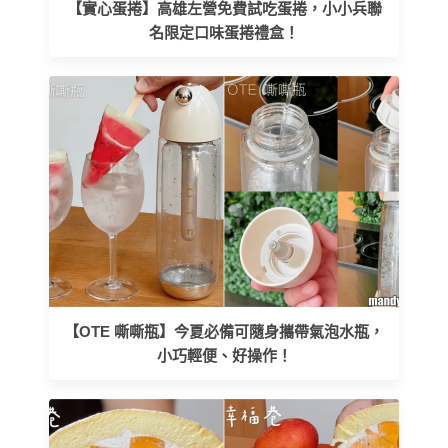
【實心蛋捲】高雄左營免費試吃蛋捲，小小兵聯
名限定口味蛋捲禮盒！
【OTE 嘶嘶瓶】今夏必備可隨身攜帶氣泡水瓶，
小巧輕便、好操作！