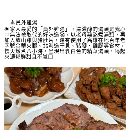
🔺員外雞湯
🌟家人最愛的「員外雞湯」，這濃醇的湯頭是我心
中無法被取代的好味道🥰，以老母雞熬煮湯頭，再
加入放山雞與豬肚片，還有使用了高雄在地百年老
字號金華火腿、北海道干貝、豬腳、雞腳等食材，
慢火燉煮八小時，呈現出乳白色的精華湯頭，喝起
來濃郁鮮甜且不膩口！