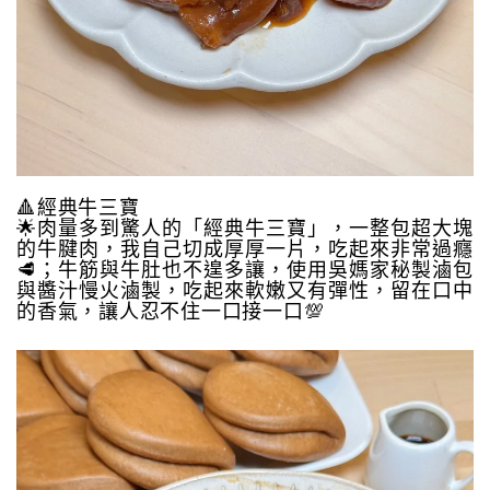
🔺經典牛三寶
🌟肉量多到驚人的「經典牛三寶」，一整包超大塊
的牛腱肉，我自己切成厚厚一片，吃起來非常過癮
🥩；牛筋與牛肚也不遑多讓，使用吳媽家秘製滷包
與醬汁慢火滷製，吃起來軟嫩又有彈性，留在口中
的香氣，讓人忍不住一口接一口💯