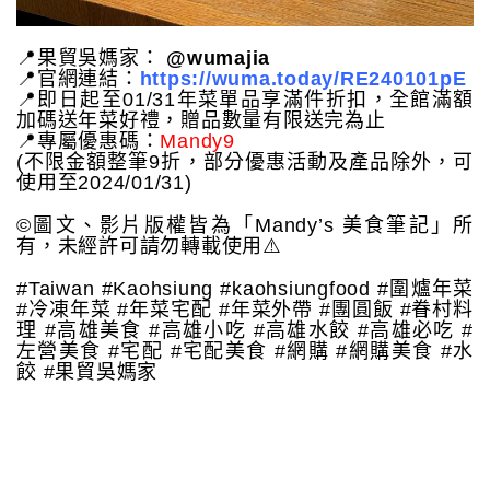
📍果貿吳媽家：
@wumajia
📍官網連結：
https://wuma.today/RE240101pE
📍即日起至01/31年菜單品享滿件折扣，全館滿額
加碼送年菜好禮，贈品數量有限送完為止
📍專屬優惠碼：
Mandy9
(不限金額整筆9折，部分優惠活動及產品除外，可
使用至2024/01/31)
©️圖文、影片版權皆為「Mandy’s 美食筆記」所
有，未經許可請勿轉載使用⚠️
#Taiwan #Kaohsiung #kaohsiungfood #圍爐年菜
#冷凍年菜 #年菜宅配 #年菜外帶 #團圓飯 #眷村料
理 #高雄美食 #高雄小吃 #高雄水餃 #高雄必吃 #
左營美食 #宅配 #宅配美食 #網購 #網購美食 #水
餃 #果貿吳媽家