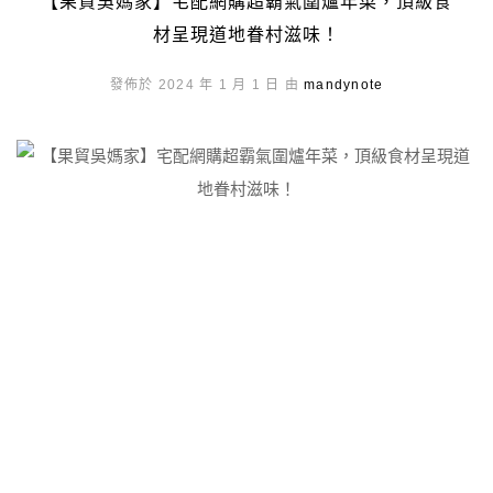
【果貿吳媽家】宅配網購超霸氣圍爐年菜，頂級食
材呈現道地眷村滋味！
發佈於 2024 年 1 月 1 日 由
mandynote