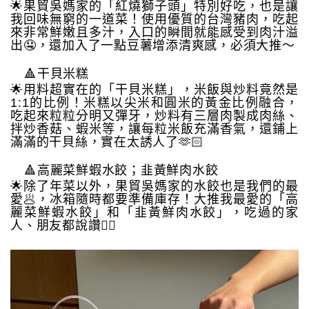
🌟果貿吳媽家的「紅燒獅子頭」特別好吃，也是讓
我回味無窮的一道菜！使用優質的台灣豬肉，吃起
來非常鮮嫩且多汁，入口的瞬間就能感受到肉汁溢
出🤤，還加入了一點豆薯增添清爽感，必須大推～
🔺干貝米糕
🌟用料超實在的「干貝米糕」，米飯與炒料竟然是
1:1的比例！米糕以尖米和圓米的黃金比例融合，
吃起來粒粒分明又彈牙，炒料有三層肉製成肉絲、
拌炒香菇、蝦米等，讓每粒米飯充滿香氣，還鋪上
滿滿的干貝絲，實在太誘人了🫶🏻
🔺高麗菜鮮蝦水餃；韭黃鮮肉水餃
🌟除了年菜以外，果貿吳媽家的水餃也是我們的最
愛🥟，冰箱隨時都要準備庫存！大推我最愛的「高
麗菜鮮蝦水餃」和「韭黃鮮肉水餃」，吃過的家
人、朋友都說讚👍🏻