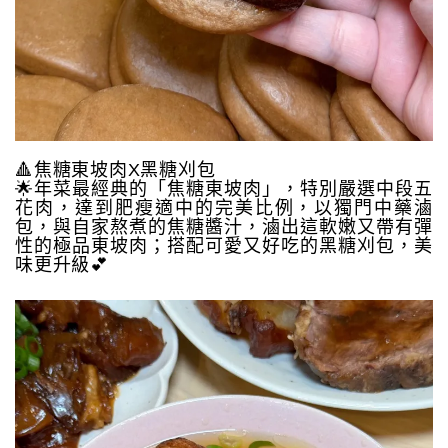
🔺焦糖東坡肉X黑糖刈包
🌟年菜最經典的「焦糖東坡肉」，特別嚴選中段五
花肉，達到肥瘦適中的完美比例，以獨門中藥滷
包，與自家熬煮的焦糖醬汁，滷出這軟嫩又帶有彈
性的極品東坡肉；搭配可愛又好吃的黑糖刈包，美
味更升級💕