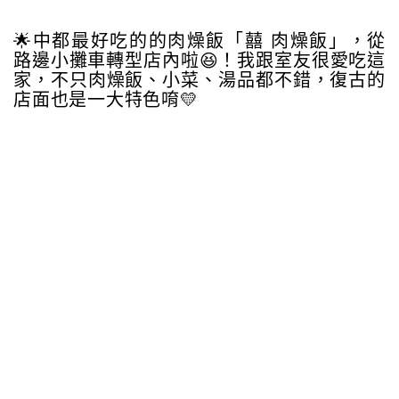
🌟中都最好吃的的肉燥飯「囍 肉燥飯」，從
路邊小攤車轉型店內啦😆！我跟室友很愛吃這
家，不只肉燥飯、小菜、湯品都不錯，復古的
店面也是一大特色唷💛