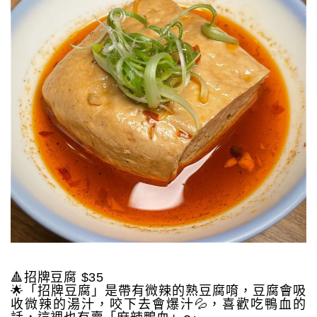
🔺招牌豆腐 $35
🌟「招牌豆腐」是帶有微辣的熟豆腐唷，豆腐會吸
收微辣的湯汁，咬下去會爆汁💦，喜歡吃鴨血的