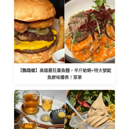
【鸚鵡螺】高雄最狂墨魚麵，半斤蛤蜊+特大號魷
魚鮮味爆表！菜單