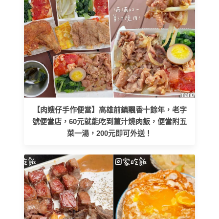
【肉嫂仔手作便當】高雄前鎮飄香十餘年，老字
號便當店，60元就能吃到薑汁燒肉飯，便當附五
菜一湯，200元即可外送！