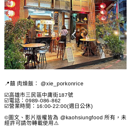
📍囍 肉燥飯： @xie_porkonrice
☑️高雄市三民區中庸街187號
☑️電話：0989-086-862
☑️營業時間：16:00-22:00(週日公休)
©️圖文、影片版權皆為 @kaohsiungfood 所有，未
經許可請勿轉載使用⚠️