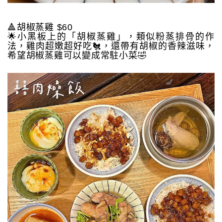
🔺胡椒蒸雞 $60
🌟小黑板上的「胡椒蒸雞」，類似粉蒸排骨的作
法，雞肉超嫩超好吃🐔，還帶有胡椒的香辣滋味，
希望胡椒蒸雞可以變成常駐小菜🤣