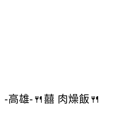
-高雄-🍴囍 肉燥飯🍴