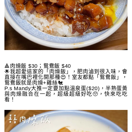
🔺肉燥飯 $30；鴛鴦飯 $40
🌟我超愛這家的「肉燥飯」，肥肉滷到很入味，會
直接在嘴巴裡化開那種😍！室友都點「鴛鴦飯」，
鴛鴦飯就是肉燥+雞絲🐔
P.s Mandy大推一定要加點溫泉蛋($20)，半熟蛋黃
與肉燥融合在一起，超級超級好吃🥺，快來吃吃
看！