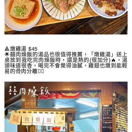
🔺燉雞湯 $45
🌟囍肉燥飯的湯品也很值得推薦，「燉雞湯」送上
桌放到我吃完肉燥飯時，還是熱的(很加分)🔥，湯
頭味道很香，喝完不會覺得油膩，雞翅也燉到能輕
易的骨肉分離👍🏻