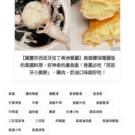
【黛麗莎西班牙拉丁美洲餐廳】高雄鹽埕隱藏版
的異國料理，好神奇的墨魚飯！推薦必吃「西班
牙小脆餅」，雞肉、奶油口味超好吃！
高雄
囍肉燥飯
燉雞湯
香菇雞湯
溫泉蛋
中都美食
中都
高雄外帶
高雄外送
高雄雞湯
半熟蛋
滷肉飯
雞湯
台灣小吃
銅板美食
三民區美食
三民區
肉燥飯
高雄滷肉飯
高雄肉燥飯
高雄小吃
高雄美食