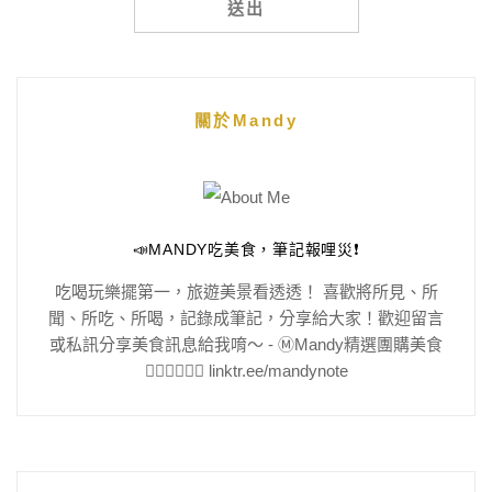
Alternative:
關於Mandy
📣MANDY吃美食，筆記報哩災❗️
吃喝玩樂擺第一，旅遊美景看透透！ 喜歡將所見、所
聞、所吃、所喝，記錄成筆記，分享給大家！歡迎留言
或私訊分享美食訊息給我唷～ - Ⓜ️Mandy精選團購美食
👇🏻👇🏻👇🏻 linktr.ee/mandynote