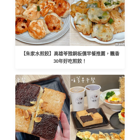
【朱家水煎餃】高雄苓雅銅板價早餐推薦，飄香
30年好吃煎餃！