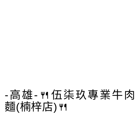
-高雄-🍴伍柒玖專業牛肉
麵(楠梓店)🍴