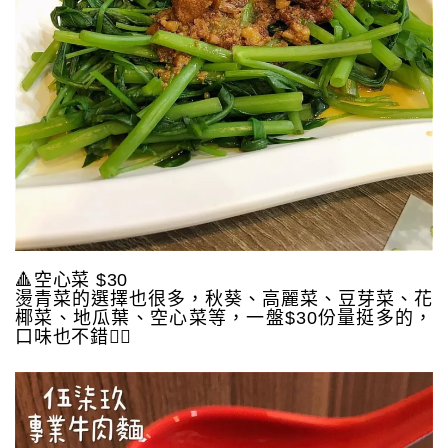
🔺空心菜 $30
燙青菜的選擇也很多，秋葵、高麗菜、豆芽菜、花
椰菜、地瓜葉、空心菜等，一盤$30份量挺多的，
口味也不錯👍🏻