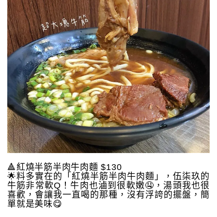
🔺紅燒半筋半肉牛肉麵 $130
🌟料多實在的「紅燒半筋半肉牛肉麵」，伍柒玖的
牛筋非常軟Q！牛肉也滷到很軟嫩🤤，湯頭我也很
喜歡，會讓我一直喝的那種，沒有浮誇的擺盤，簡
單就是美味😋