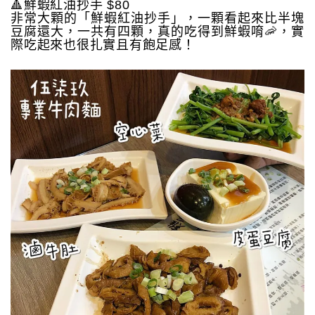
🔺鮮蝦紅油抄手 $80
非常大顆的「鮮蝦紅油抄手」，一顆看起來比半塊
豆腐還大，一共有四顆，真的吃得到鮮蝦唷🦐，實
際吃起來也很扎實且有飽足感！