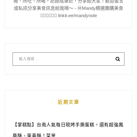
聞、所吃、所喝，記錄成筆記，分享給大家！歡迎留言
或私訊分享美食訊息給我唷～ - Ⓜ️Mandy精選團購美食
👇🏻👇🏻👇🏻 linktr.ee/mandynote
近期文章
【掌糕點】台南人氣每日現烤手撕蛋糕，還有超強鳳
凰酥、蛋黃酥！菜單