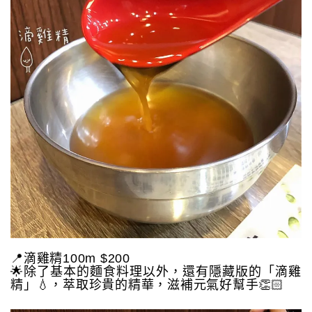
📍滴雞精100m $200
🌟除了基本的麵食料理以外，還有隱藏版的「滴雞
精」💧，萃取珍貴的精華，滋補元氣好幫手👏🏻