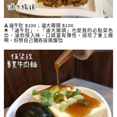
🔺滷牛肚 $100；滷大腸頭 $100
🌟「滷牛肚」、「滷大腸頭」也是我的必點菜色
😍，滷到很入味、口感富有彈性，這吃了會上癮
啊，好想自己獨吞這兩盤🥰