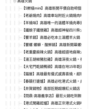
高雄火鍋
【5鮮級mini】高雄新開平價自助吧個人鍋，雙主餐15
【老爺燒肉】高雄車站附近火鍋燒肉吃到飽，超多種
【羊燒味】高雄唯一的溫體羊燒肉專賣店，必吃每日
【鐵娘子鐵燉雞】高雄超神秘四川柴火雞，楠梓高科
【饗羊鍋】高雄必吃本土溫體羊火鍋，還有超強烤雞
【饗螺 螺螄．酸鮮鍋】高雄新開幕螺螄鐵鍋燉，必吃
【老重慶麻辣火鍋】高雄超道地麻辣火鍋，中式裝潢
【湯王胡椒豬肚雞】高雄深夜火鍋，有包廂、必吃銷
【大宅門乾鍋鴨頭】高雄在地15年乾鍋鴨頭，加入高
【錨屋】高雄最有儀式感壽喜燒，超特別香菜肉塔、
【春囍打邊爐】高雄必吃港式火鍋，身分證活動送大
【井賀鍋物】南部近期超爆紅火鍋店，最狂畫糖、棉
【問鼎·高雄義享店】最狂火鍋吃到飽，肉品+海鮮+9
【港式聞雞起爐】高雄正宗港式火鍋吃到飽，必吃超