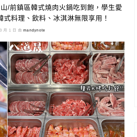
鼓山/前鎮區韓式燒肉火鍋吃到飽，學生愛
韓式料理、飲料、冰淇淋無限享用！
3 月 1 日 由
mandynote