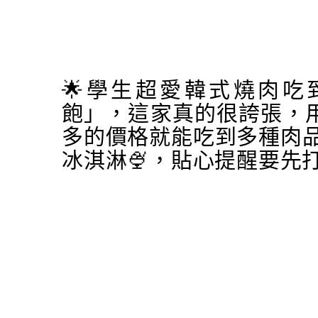
🌟學生超愛韓式燒肉吃
飽」，這家真的很誇張，用
多的價格就能吃到多種肉
冰淇淋🍨，貼心提醒要先打