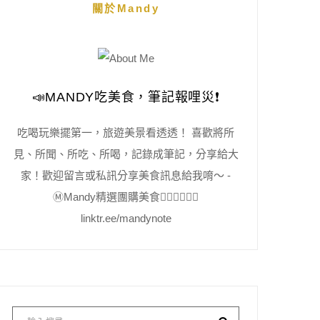
關於Mandy
📣MANDY吃美食，筆記報哩災❗️
吃喝玩樂擺第一，旅遊美景看透透！ 喜歡將所
見、所聞、所吃、所喝，記錄成筆記，分享給大
家！歡迎留言或私訊分享美食訊息給我唷～ -
Ⓜ️Mandy精選團購美食👇🏻👇🏻👇🏻
linktr.ee/mandynote