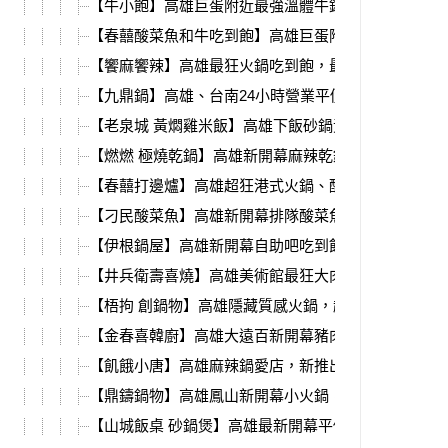
【牛小飽】高雄巨蛋附近最強溫體牛鍋，每日善化直
【春囍酸菜魚和牛吃到飽】高雄巨蛋附近最強酸菜魚+
【饗麻饗辣】高雄最狂火鍋吃到飽，最新港式料理季
【九鼎鍋】高雄、台南24小時營業平價小火鍋，超豐
【老泉城 黃燜雞米飯】高雄下飯砂鍋黃燜雞，冰沙雞
【燃燃 極燒乾鍋】高雄新開幕麻辣乾鍋，5種口味、
【春囍打邊爐】高雄超狂港式火鍋、酸菜魚，爆卵香
【刁民酸菜魚】高雄新開幕排隊酸菜魚，必吃炸雞+奶
【伊根鍋屋】高雄新開幕自助吧吃到飽火鍋店，野菜
【井兵衛壽喜燒】高雄美術館最狂大肉盤火鍋，新推
【梧拘 創鍋物】高雄隱藏質感火鍋，超強特色鍋料、
【金春喜韓廚】高雄大遠百新開幕豬肉湯飯，必吃韓
【飢餓小唐】高雄麻辣鍋愛店，新推出百花油條、超
【鼎鑄鍋物】高雄鳳山新開幕小火鍋，白飯、麵類、
【山城飯桌 砂鍋煲】高雄最新開幕平價好吃砂鍋煲、