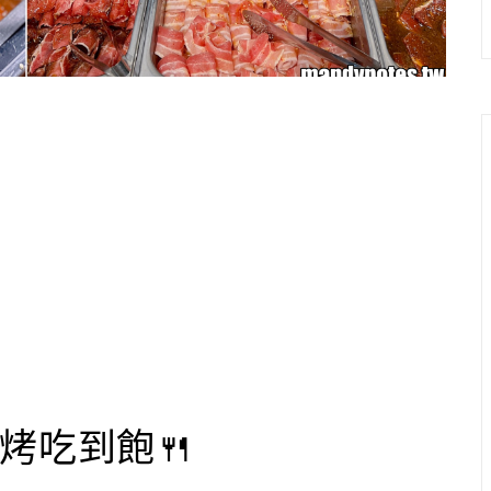
火烤吃到飽🍴