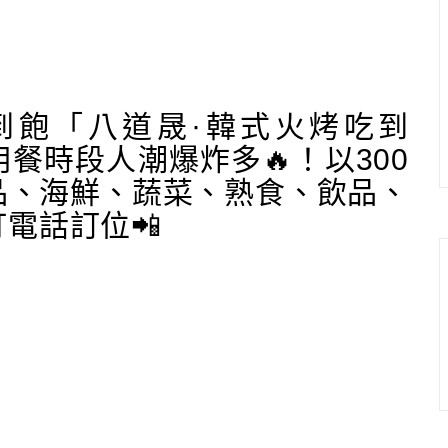
到飽「八道晟·韓式火烤吃到
餐時段人潮爆炸多🔥！以300
品、海鮮、蔬菜、熟食、飲品、
電話訂位📲