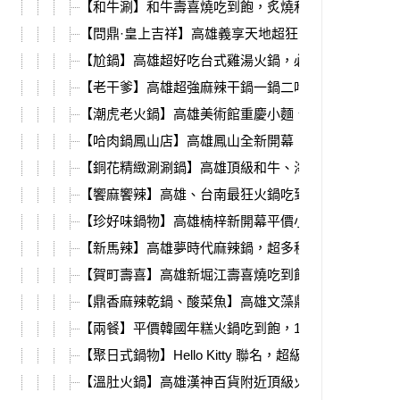
【和牛涮】和牛壽喜燒吃到飽，炙燒和牛壽司、和牛
【問鼎·皇上吉祥】高雄義享天地超狂吃到飽，16種哈
【尬鍋】高雄超好吃台式雞湯火鍋，必吃銷魂雞肉飯
【老干爹】高雄超強麻辣干鍋一鍋二吃，必吃新推出
【潮虎老火鍋】高雄美術館重慶小麵、麻辣鍋，自助
【哈肉鍋鳳山店】高雄鳳山全新開幕，298起火鍋自助
【銅花精緻涮涮鍋】高雄頂級和牛、海鮮火鍋，除夕
【饗麻饗辣】高雄、台南最狂火鍋吃到飽，草莓季聯
【珍好味鍋物】高雄楠梓新開幕平價小火鍋，大腸臭
【新馬辣】高雄夢時代麻辣鍋，超多種和牛、海鮮蝦
【賀町壽喜】高雄新堀江壽喜燒吃到飽，烏龍麵、咖
【鼎香麻辣乾鍋、酸菜魚】高雄文藻鼎中路美食，麻
【兩餐】平價韓國年糕火鍋吃到飽，11月活動4人同行$1
【聚日式鍋物】Hello Kitty 聯名，超級濃郁南瓜牛奶鍋
【溫肚火鍋】高雄漢神百貨附近頂級火鍋店，愛馬仕