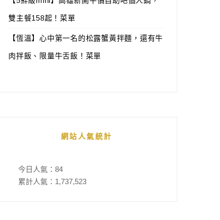
【5鮮級mini】高雄新開平價自助吧個人鍋，
雙主餐158起！菜單
【恆溫】心中第一名的松露蟹黃拌麵，還有牛
肉拌飯、限量牛舌飯！菜單
網站人氣統計
今日人氣：
84
累計人氣：
1,737,523