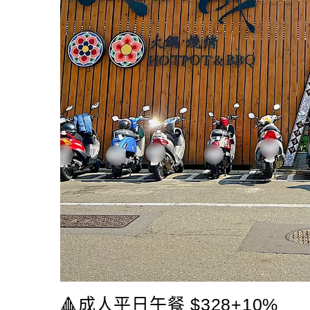
🔺成人平日午餐 $328+10%