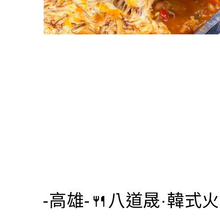
-高雄-🍴八道晟·韓式