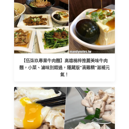
【伍柒玖專業牛肉麵】高雄楠梓推薦美味牛肉
麵，小菜、滷味別錯過，隱藏版"滴雞精"滋補元
氣！