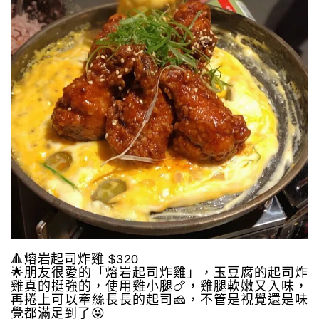
🔺熔岩起司炸雞 $320
🌟朋友很愛的「熔岩起司炸雞」，玉豆腐的起司炸
雞真的挺強的，使用雞小腿🍗，雞腿軟嫩又入味，
再捲上可以牽絲長長的起司🧀️，不管是視覺還是味
覺都滿足到了😜