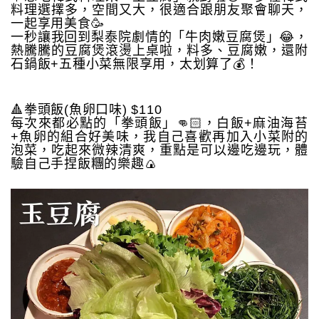
料理選擇多，空間又大，很適合跟朋友聚會聊天，
一起享用美食🥳
一秒讓我回到梨泰院劇情的「牛肉嫩豆腐煲」😂，
熱騰騰的豆腐煲滾燙上桌啦，料多、豆腐嫩，還附
石鍋飯+五種小菜無限享用，太划算了💰！
🔺拳頭飯(魚卵口味) $110
每次來都必點的「拳頭飯」👊🏻，白飯+麻油海苔
+魚卵的組合好美味，我自己喜歡再加入小菜附的
泡菜，吃起來微辣清爽，重點是可以邊吃邊玩，體
驗自己手捏飯糰的樂趣🍙