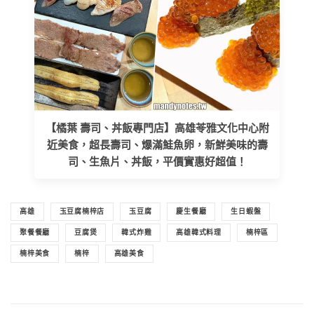
【橘葉 壽司、丼飯專門店】高雄苓雅文化中心附
近美食，超長壽司、爆滿鮭魚卵，新鮮美味的壽
司、生魚片、丼飯，平價實惠好超值！
高雄
玉豆腐楠梓店
玉豆腐
慶生餐廳
生日蝦盤
聚餐餐廳
豆腐煲
韓式炸雞
高雄韓式料理
楠梓區
楠梓美食
楠梓
高雄美食