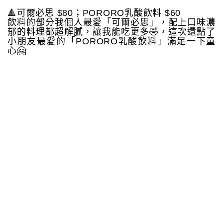
🔺可爾必思 $80；PORORO乳酸飲料 $60
飲料的部分我個人最愛「可爾必思」，配上口味濃
郁的料理都超解膩，讓我能吃更多🤣，這次還點了
小朋友最愛的「PORORO乳酸飲料」滿足一下童
心🤗