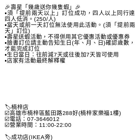
🎉壽星「幾歲送你幾隻蝦」🎉
▪️須「提前兩天以上」訂位成功，四人以上同行達
四人低消。(250/人)
▪️當天或前一天訂位無法使用此活動。(須「提前兩
天」訂位)
▪️壽星送蝦活動，不得併用其它優惠活動或優惠券
▪️臉書訂位請主動告知生日(年、月、日)確認歲數，
才能完成訂位
▪️生日當日：往前減7天或往後加7天皆可使用
▪️店家有活動最終解釋權
🏷️楠梓店
☑️高雄市楠梓區藍田路288好(楠梓家樂福1樓)
☑️電話：07-3646012
☑️營業時間：11:00-22:00
🏷️成功店(IKEA旁)