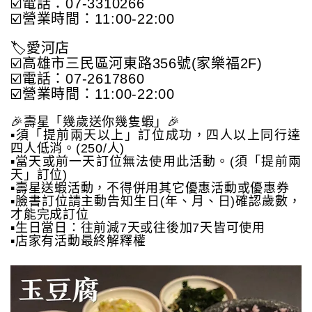
☑️電話：07-3310266
☑️營業時間：11:00-22:00
🏷️愛河店
☑️高雄市三民區河東路356號(家樂福2F)
☑️電話：07-2617860
☑️營業時間：11:00-22:00
🎉壽星「幾歲送你幾隻蝦」🎉
▪️須「提前兩天以上」訂位成功，四人以上同行達
四人低消。(250/人)
▪️當天或前一天訂位無法使用此活動。(須「提前兩
天」訂位)
▪️壽星送蝦活動，不得併用其它優惠活動或優惠券
▪️臉書訂位請主動告知生日(年、月、日)確認歲數，
才能完成訂位
▪️生日當日：往前減7天或往後加7天皆可使用
▪️店家有活動最終解釋權