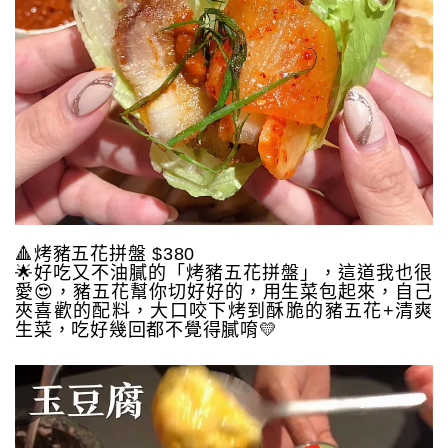
🔺烤豬五花拼盤 $380
🌟好吃又不油膩的「烤豬五花拼盤」，這道我也很
愛😍，豬五花幫你切好好的，用生菜包起來，自己
夾喜歡的配料，大口咬下烤到酥脆的豬五花+清爽
生菜，吃好幾回都不覺得膩唷💛