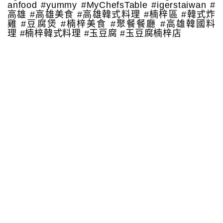
anfood #yummy #MyChefsTable #igerstaiwan #
高雄 #高雄美食 #高雄韓式料理 #楠梓區 #韓式炸
雞 #豆腐煲 #楠梓美食 #聚餐餐廳 #高雄韓國料
理 #楠梓韓式料理 #玉豆腐 #玉豆腐楠梓店