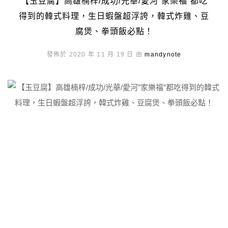
【玉豆腐】高雄楠梓/成功/光華/愛河”家樂福”都吃
得到的韓式料理，生日蝦盤超浮誇，韓式炸雞、豆
腐煲、拳頭飯必點！
發佈於 2020 年 11 月 19 日 由
mandynote