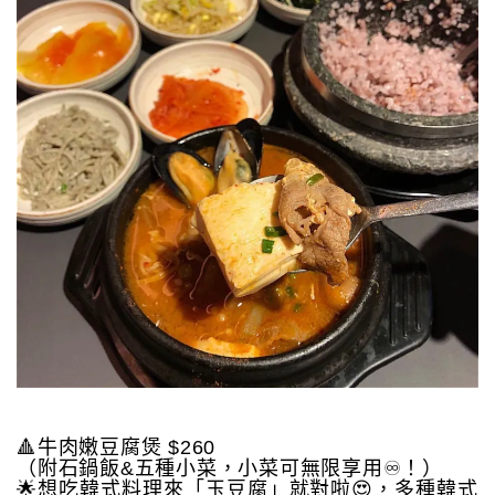
🔺牛肉嫩豆腐煲 $260
（附石鍋飯&五種小菜，小菜可無限享用♾！）
🌟想吃韓式料理來「玉豆腐」就對啦😍，多種韓式