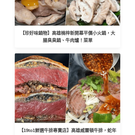
【珍好味鍋物】高雄楠梓新開幕平價小火鍋，大
腸臭臭鍋、牛肉爐！菜單
【19to1鮮選牛排專賣店】高雄威靈頓牛排，蛇年