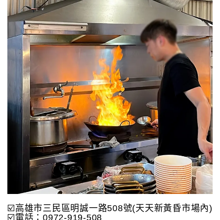
☑️高雄市三民區明誠一路508號(天天新黃昏市場內)
☑️電話：0972-919-508