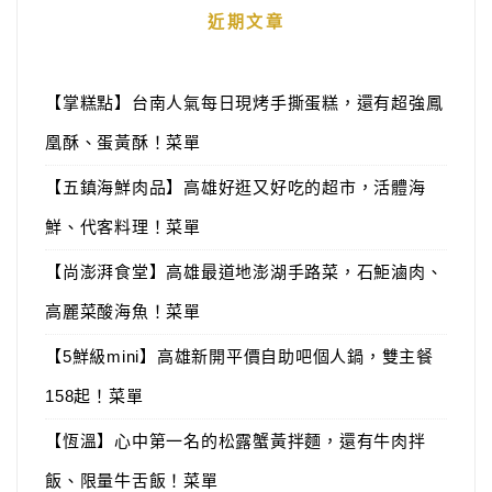
近期文章
【掌糕點】台南人氣每日現烤手撕蛋糕，還有超強鳳
凰酥、蛋黃酥！菜單
【五鎮海鮮肉品】高雄好逛又好吃的超市，活體海
鮮、代客料理！菜單
【尚澎湃食堂】高雄最道地澎湖手路菜，石鮔滷肉、
高麗菜酸海魚！菜單
【5鮮級mini】高雄新開平價自助吧個人鍋，雙主餐
158起！菜單
【恆溫】心中第一名的松露蟹黃拌麵，還有牛肉拌
飯、限量牛舌飯！菜單