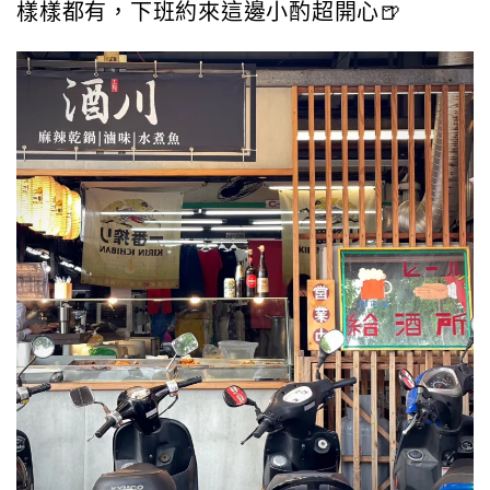
樣樣都有，下班約來這邊小酌超開心🍺