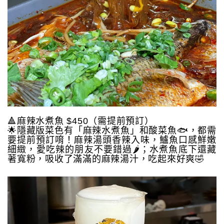
🔺麻辣水煮魚 $450（需提前預訂）
🌟隱藏版菜色有「麻辣水煮魚」和酸菜魚🐟，都需
要提前預訂唷！麻辣湯頭香辣入味，鱸魚口感鮮嫩
細緻，愛吃辣的朋友不要錯過🌶️；水煮魚底下還藏
著寬粉，吸收了滿滿的麻辣湯汁，吃起來好爽🤣