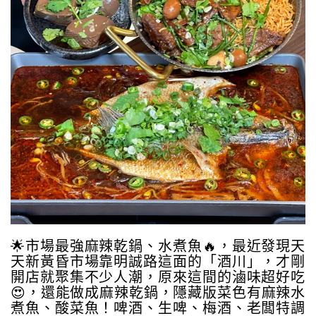
🌟市場最強麻辣乾鍋、水煮魚🔥，最近發現天
天新黃昏市場靠明誠路這面的「酒川」，才剛
開店就聚集不少人潮，原來這間的滷味超好吃
😍，還能做成麻辣乾鍋，隱藏版菜色有麻辣水
煮魚、酸菜魚！啤酒、生啤、梅酒、老闆特調