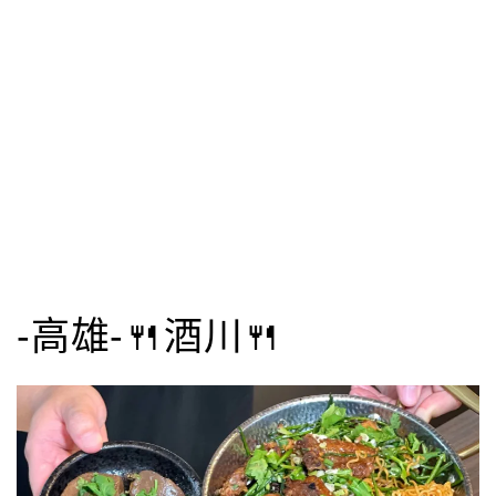
-高雄-🍴酒川🍴