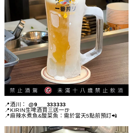
📍酒川：
@9___333333
📍KIRIN生啤酒買三送一🍺
📍麻辣水煮魚&酸菜魚：需於當天5點前預訂📲