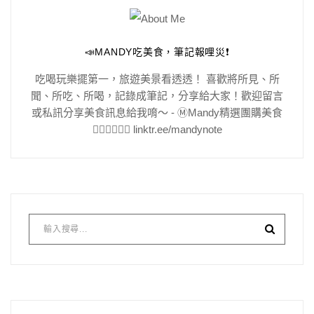
📣MANDY吃美食，筆記報哩災❗️
吃喝玩樂擺第一，旅遊美景看透透！ 喜歡將所見、所
聞、所吃、所喝，記錄成筆記，分享給大家！歡迎留言
或私訊分享美食訊息給我唷～ - Ⓜ️Mandy精選團購美食
👇🏻👇🏻👇🏻 linktr.ee/mandynote