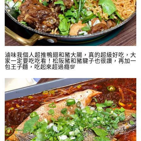
滷味我個人超推鴨翅和豬大腸，真的超級好吃，大
家一定要吃吃看！松阪豬和豬腱子也很讚，再加一
包王子麵，吃起來超過癮💯