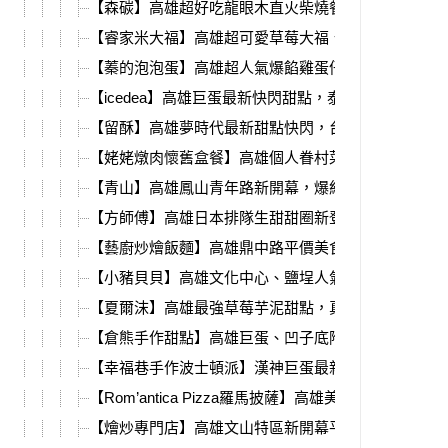
【森碳】高雄超好吃龍眼木直火柴燒餐盒，肉量滿滿
【睿家米大福】高雄超可愛草莓大福、壽桃麻糬，祈
【蓁的泡泡蛋】高雄超人氣爆餡雞蛋仔，每一格餡料
【icedea】高雄巨蛋最新快閃甜點，泰國人氣造型冰
【留酥】高雄夢時代最新甜點快閃，台中爆紅伴手禮
【姥姥燉肉懷舊盒餐】高雄個人眷村菜，傳承江浙姥
【青山】高雄鳳山青年路新開幕，爆紅排隊飲料店、
【方師傅】高雄日本排隊生甜甜圈新登場，限量出爐4
【藝廚炒燴飯麵】高雄鼎中路平價美食，炒飯、炒泡
【小豬貝貝】高雄文化中心、鹽埕人氣甜點，冬天必
【夏爾沫】高雄最強草莓芋泥甜點，真材實料新鮮大
【倉熊手作甜點】高雄巨蛋、凹子底附近，七款超強
【幸福巷手作波士頓派】漢神巨蛋最新快閃，草莓控
【Rom’antica Pizza羅馬披薩】高雄美術館披薩！菜單
【燴炒專門店】高雄文山特區新開幕平價熱炒，必吃