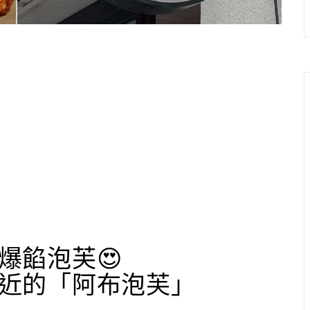
爆餡泡芙😍
近的「阿布泡芙」