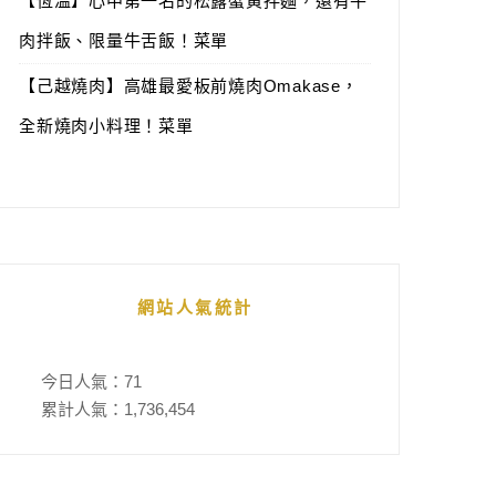
【恆溫】心中第一名的松露蟹黃拌麵，還有牛
肉拌飯、限量牛舌飯！菜單
【己越燒肉】高雄最愛板前燒肉Omakase，
全新燒肉小料理！菜單
網站人氣統計
今日人氣：
71
累計人氣：
1,736,454