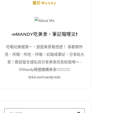
關於Mandy
📣MANDY吃美食，筆記報哩災❗️
吃喝玩樂擺第一，旅遊美景看透透！ 喜歡將所
見、所聞、所吃、所喝，記錄成筆記，分享給大
家！歡迎留言或私訊分享美食訊息給我唷～ -
Ⓜ️Mandy精選團購美食👇🏻👇🏻👇🏻
linktr.ee/mandynote