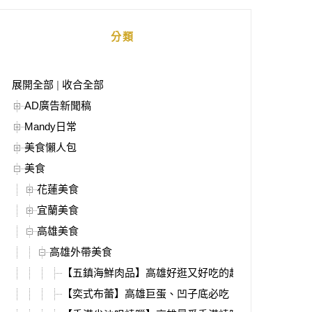
分類
展開全部
|
收合全部
AD廣告新聞稿
Mandy日常
美食懶人包
美食
花蓮美食
宜蘭美食
高雄美食
高雄外帶美食
【五鎮海鮮肉品】高雄好逛又好吃的超市，活體海鮮
【奕式布蕾】高雄巨蛋、凹子底必吃，質感滿分水果