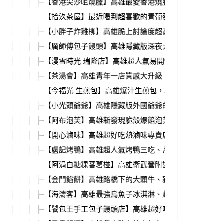
【香港尖沙咀燒臘】高雄最愛香港燒臘，新分店必吃
【拾汣茶屋】最近喝到超喜歡的青葡萄手搖，梔茉青
【小胖子炸雞柳】高雄脆上討論度超高的炸雞柳，就
【厲師傅包子饅頭】高雄隱藏版深夜大肉包，現蒸出
【漫雪時光 瑞隆店】高雄超人氣易開罐雪花冰，夏天
【茶湯會】高雄青年一店質感大升級，新推出刈包、
【今福光 生煎包】高雄爆汁生煎包，學生、上班族的
【小光頭爺爺】高雄隱藏版外國爺爺的墨西哥捲餅，
【阿布泡芙】高雄新發現脆殼爆餡泡芙，必吃超特別
【開心滷味】高雄超好吃熱滷味專賣店，必吃超入味
【盧記烤鴨】高雄超人氣烤鴨三吃、片皮鴨名店，鳥松
【阿涓白糖粿蕃薯椪】高雄衛武營附近古早味白糖粿
【金門餡餅】高雄路橋下的大顆牛、豬肉餡餅，一不
【海濤客】高雄最強烏魚子冰淇淋、超多海味零食伴
【饕包王手工包子饅頭店】高雄超好吃蛋黃、辣味肉