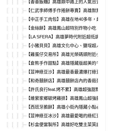
【香香飯糰】高雄鼎中路上的人氣台式飯糰，超多種
【仁武李師傅手作捲餅專賣】高雄默默營業4年多的餡
【中正手工肉包】高雄在地40多年，超人氣手工包子
【金絲餅】高雄鳳山超特別炸物小吃，綿密芋泥蛋黃
【LA SFERA】高雄夢時代附近超低調歐包、明太子
【小豬貝貝】高雄文化中心、鹽埕超人氣甜點，新鮮
【雞蛋仔交易所】高雄光榮碼頭附近小點心，外皮香
【倉熊手作甜點】高雄隱藏版超美的千層拼盤，超熱
【荳神綠豆沙】高雄最香最濃爆打綠豆沙，滿滿豆香
【和奇囍餅店】高雄囍餅店內的香菇蛋黃肉包，在地
【許氏良行feat.烤不累】高雄超強甜點，開心果布蕾
【維縈家鄉碳烤雞排】高雄鳳山超強醬烤大雞排，先
【西班牙脆餅】高雄小街內隱藏小點心，金黃酥脆的
【荳神綠豆冰沙】高雄最愛喝的綠紅豆冰沙，還可以
【杉盒便當製所】高雄好吃雙主菜質感餐盒，必吃超