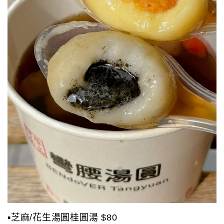
▪️芝麻/花生湯圓桂圓湯 $80