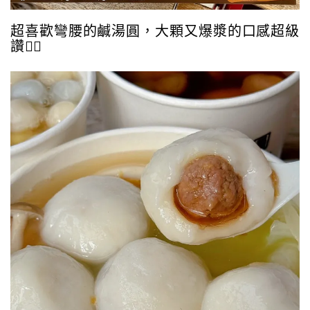
超喜歡彎腰的鹹湯圓，大顆又爆漿的口感超級
讚👍🏻