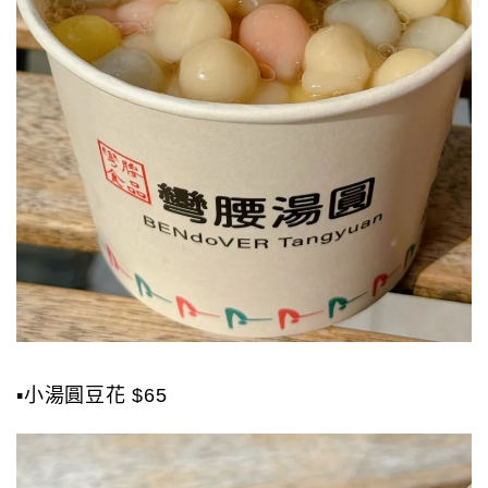
▪️小湯圓豆花 $65