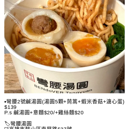
▪️彎腰2號鹹湯圓(湯圓5顆+茼蒿+蝦米香菇+溏心蛋)
$139
P.s 鹹湯圓+意麵$20/+雞絲麵$20
🏷️彎腰湯圓