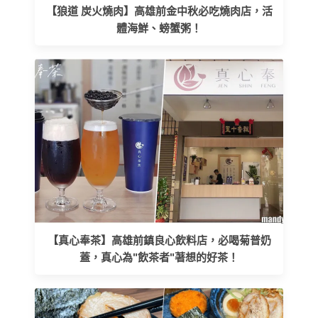
【狼道 炭火燒肉】高雄前金中秋必吃燒肉店，活
體海鮮、螃蟹粥！
【真心奉茶】高雄前鎮良心飲料店，必喝菊普奶
蓋，真心為"飲茶者"著想的好茶！