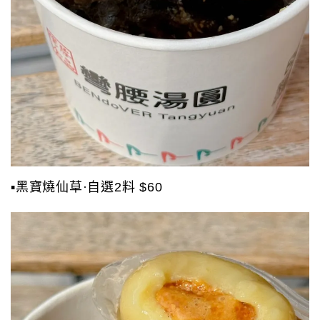
▪️黑寶燒仙草·自選2料 $60