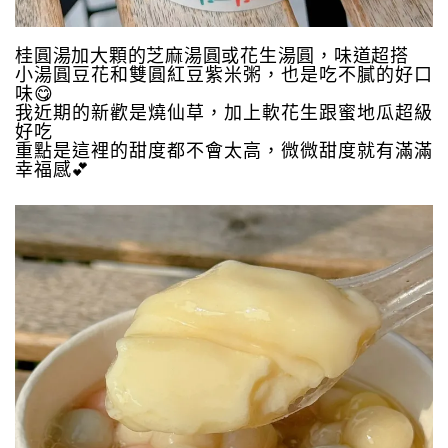
桂圓湯加大顆的芝麻湯圓或花生湯圓，味道超搭
小湯圓豆花和雙圓紅豆紫米粥，也是吃不膩的好口
味😋
我近期的新歡是燒仙草，加上軟花生跟蜜地瓜超級
好吃
重點是這裡的甜度都不會太高，微微甜度就有滿滿
幸福感💕