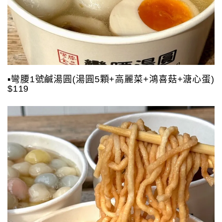
▪️彎腰1號鹹湯圓(湯圓5顆+高麗菜+鴻喜菇+溏心蛋)
$119