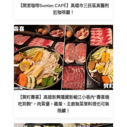
【閑室咖啡Suntan CAFÉ】高雄市三民區高醫附
近咖啡廳！
【賀町壽喜】高雄新興隱藏新崛江小巷內"壽喜燒
吃到飽"，肉質優，雞蛋、主廚無菜單料理也可無
限續！