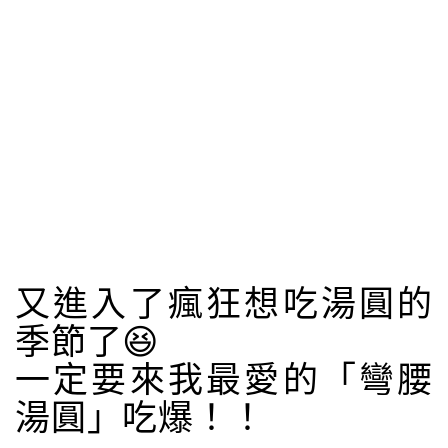
又進入了瘋狂想吃湯圓的
季節了😆
一定要來我最愛的「彎腰
湯圓」吃爆！！