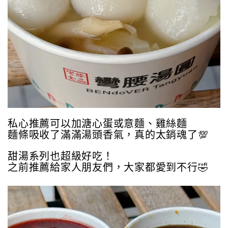
私心推薦可以加溏心蛋或意麵、雞絲麵
麵條吸收了滿滿湯頭香氣，真的太銷魂了💯
甜湯系列也超級好吃！
之前推薦給家人朋友們，大家都愛到不行🤣