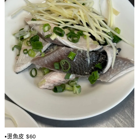
▪️燙魚皮 $60