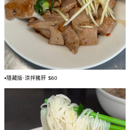
▪️隱藏版·涼拌豬肝 $60