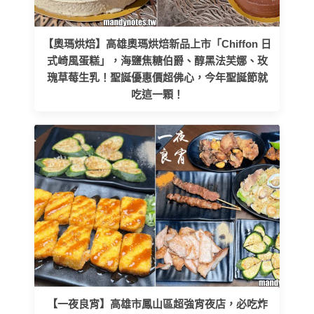
【奧瑪烘焙】高雄奧瑪烘焙新品上市「Chiffon 日
式崎風蛋糕」，海鹽焦糖伯爵、醇黑法芙娜、玫
瑰草莓生乳！聖誕優惠價超佛心，今年聖誕節就
吃這一顆！
【一夜良宵】高雄市鳳山區超強宵夜店，必吃炸