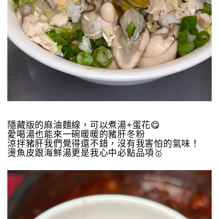
隱藏版的麻油麵線，可以煮湯+蛋花😋
愛喝湯也能來一碗暖暖的豬肝冬粉
涼拌豬肝我們覺得還不錯，沒有我害怕的氣味！
燙魚皮跟海鮮湯更是我心中必點品項🥇