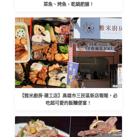
菜魚、烤魚、乾鍋肥腸！
【雅米廚房·建工店】高雄市三民區新店報報，必
吃超可愛的飯糰便當！