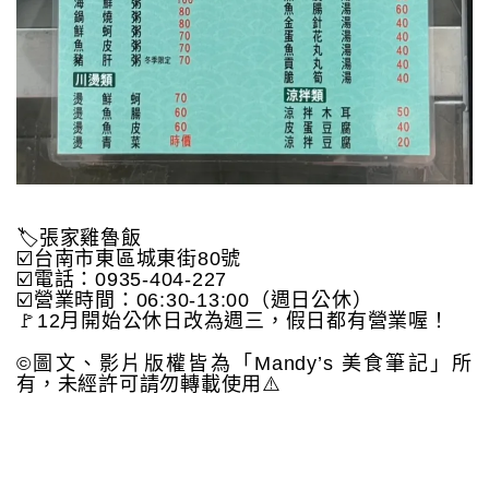
🏷️張家雞魯飯
☑️台南市東區城東街80號
☑️電話：0935-404-227
☑️營業時間：06:30-13:00（週日公休）
🚩12月開始公休日改為週三，假日都有營業喔！
©️圖文、影片版權皆為「Mandy’s 美食筆記」所
有，未經許可請勿轉載使用⚠️