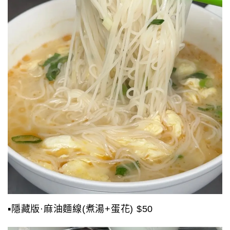
▪️隱藏版·麻油麵線(煮湯+蛋花) $50