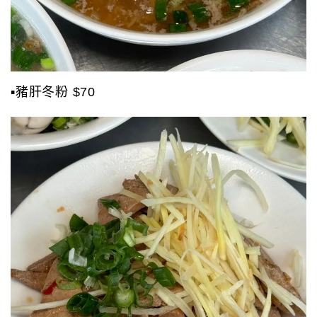
▪️豬肝冬粉 $70