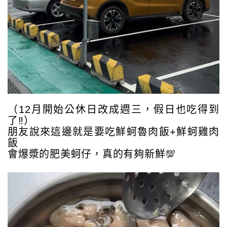
（12月開始公休日改成週三，假日也吃得到
了‼️）
朋友說來這邊就是要吃鮮蚵魯肉飯+鮮蚵雞肉
飯
會爆漿的肥美蚵仔，真的有夠新鮮💯