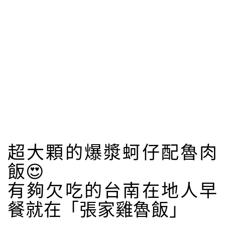
超大顆的爆漿蚵仔配魯肉
飯😍
有夠欠吃的台南在地人早
餐就在「張家雞魯飯」