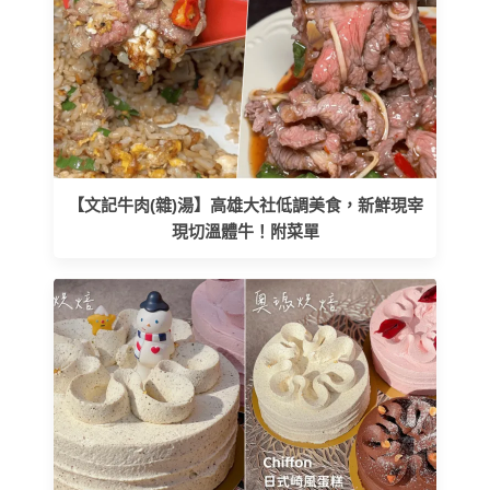
【文記牛肉(雜)湯】高雄大社低調美食，新鮮現宰
現切溫體牛！附菜單