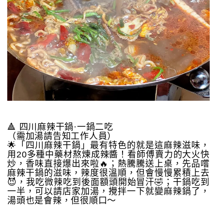
🔺 四川麻辣干鍋·一鍋二吃
（需加湯請告知工作人員）
🌟「四川麻辣干鍋」最有特色的就是這麻辣滋味，
用20多種中藥材熬煉成辣醬！看師傅賣力的大火快
炒，香味直接爆出來啦🔥；熱騰騰送上桌，先品嚐
麻辣干鍋的滋味，辣度很溫順，但會慢慢累積上去
😈，我吃微辣吃到後面額頭開始冒汗🤣；干鍋吃到
一半，可以請店家加湯，攪拌一下就變麻辣鍋了，
湯頭也是會辣，但很順口～