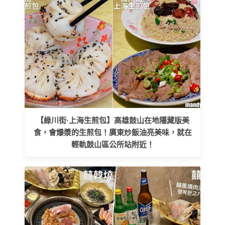
【綠川街·上海生煎包】高雄鼓山在地隱藏版美
食，會爆漿的生煎包！廣東炒飯油亮美味，就在
輕軌鼓山區公所站附近！