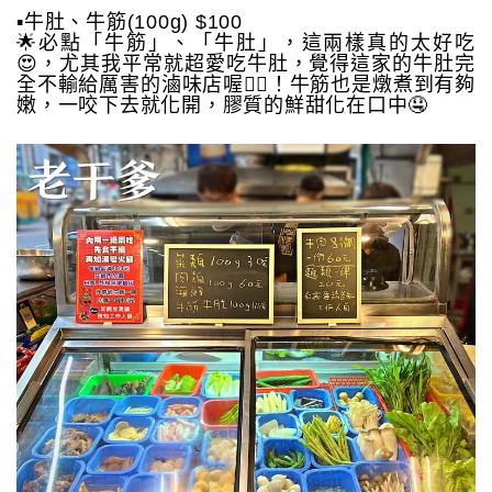
▪️牛肚、牛筋(100g) $100
🌟必點「牛筋」、「牛肚」，這兩樣真的太好吃
😍，尤其我平常就超愛吃牛肚，覺得這家的牛肚完
全不輸給厲害的滷味店喔👍🏻！牛筋也是燉煮到有夠
嫩，一咬下去就化開，膠質的鮮甜化在口中🤤