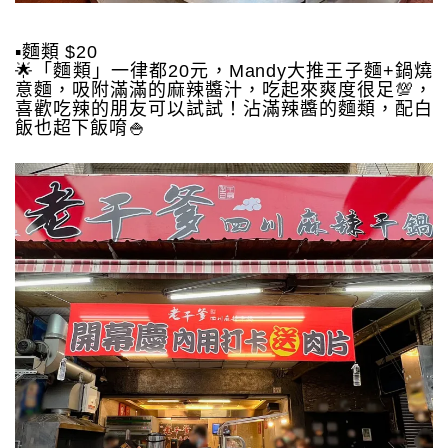
▪️麵類 $20
🌟「麵類」一律都20元，Mandy大推王子麵+鍋燒
意麵，吸附滿滿的麻辣醬汁，吃起來爽度很足💯，
喜歡吃辣的朋友可以試試！沾滿辣醬的麵類，配白
飯也超下飯唷🍚