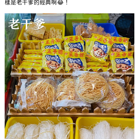
樣是老干爹的經典啊😂！