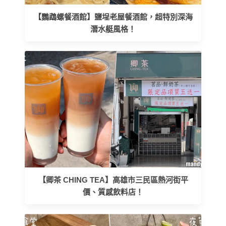
【鸚鵡螺餐酒館】鹽埕老屋餐酒館，超特別深海
潛水艇風格！
【卿茶 CHING TEA】高雄市三民區熱河街平
價、質感飲料店！