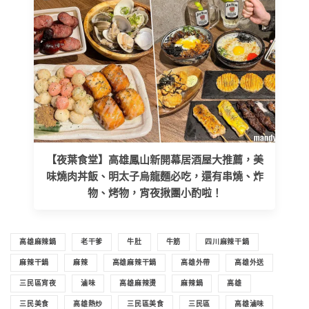
【夜葉食堂】高雄鳳山新開幕居酒屋大推薦，美
味燒肉丼飯、明太子烏龍麵必吃，還有串燒、炸
物、烤物，宵夜揪團小酌啦！
高雄麻辣鍋
老干爹
牛肚
牛筋
四川麻辣干鍋
麻辣干鍋
麻辣
高雄麻辣干鍋
高雄外帶
高雄外送
三民區宵夜
滷味
高雄麻辣燙
麻辣鍋
高雄
三民美食
高雄熱炒
三民區美食
三民區
高雄滷味