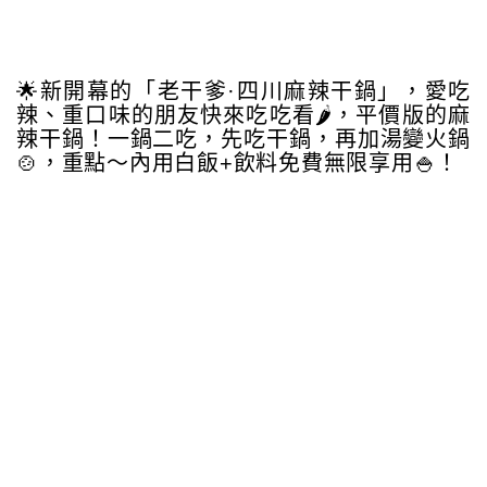
🌟新開幕的「老干爹·四川麻辣干鍋」，愛吃
辣、重口味的朋友快來吃吃看🌶️，平價版的麻
辣干鍋！一鍋二吃，先吃干鍋，再加湯變火鍋
🍲，重點～內用白飯+飲料免費無限享用🍚！