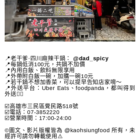
📍老干爹·四川麻辣干鍋：
@dad_spicy
📍每鍋低消100元，共鍋不加價
📍內用白飯、飲料無限享用
📍外帶附白飯一碗，加購一碗10元
📍若干鍋不想加香菜，可以提早告知店家唷～
📍外送平台：Uber Eats、foodpanda，都叫得到
外送👍🏻
☑️高雄市三民區覺民路518號
☑️電話：07-3852220
☑️營業時間：17:00-24:00
©️圖文、影片版權皆為 @kaohsiungfood 所有，未
經許可請勿轉載使用⚠️