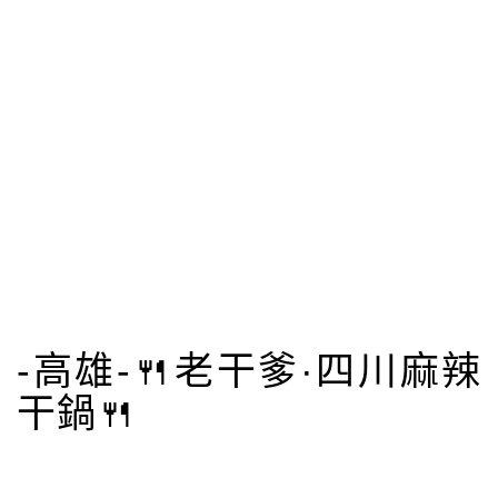
-高雄-🍴老干爹·四川麻辣
干鍋🍴