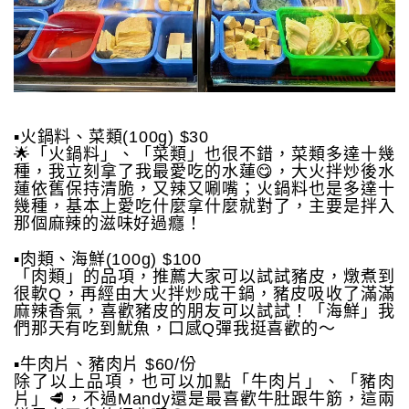
▪️火鍋料、菜類(100g) $30
🌟「火鍋料」、「菜類」也很不錯，菜類多達十幾
種，我立刻拿了我最愛吃的水蓮😋，大火拌炒後水
蓮依舊保持清脆，又辣又唰嘴；火鍋料也是多達十
幾種，基本上愛吃什麼拿什麼就對了，主要是拌入
那個麻辣的滋味好過癮！
▪️肉類、海鮮(100g) $100
「肉類」的品項，推薦大家可以試試豬皮，燉煮到
很軟Q，再經由大火拌炒成干鍋，豬皮吸收了滿滿
麻辣香氣，喜歡豬皮的朋友可以試試！「海鮮」我
們那天有吃到魷魚，口感Q彈我挺喜歡的～
▪️牛肉片、豬肉片 $60/份
除了以上品項，也可以加點「牛肉片」、「豬肉
片」🥩，不過Mandy還是最喜歡牛肚跟牛筋，這兩