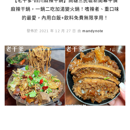
【老干爹·四川麻辣干鍋】高雄三民區新開幕平價
麻辣干鍋，一鍋二吃加湯變火鍋！嗜辣者、重口味
的最愛，內用白飯+飲料免費無限享用！
發佈於 2021 年 12 月 27 日 由
mandynote