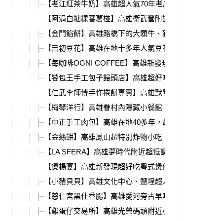
【老江紅茶牛奶】高雄超人氣70年老店，經典復刻檸
【阿涓白糖粿蕃薯椪】高雄衛武營附近古早味白糖粿
【金門餡餅】高雄路橋下的大顆牛、豬肉餡餅，一不
【吉初豆花】高雄在地十多年人氣豆花、甜點，必吃
【每咖啡OGNI COFFEE】高雄新發現，超強明太子
【饕包王手工包子饅頭店】高雄超好吃蛋黃、辣味肉
【仁武李師傅手作捲餅專賣】高雄默默營業4年多的餡
【梅琴洋行】高雄眷村內隱藏小餐館，老屋歲月、懷
【中正手工肉包】高雄在地40多年，超人氣手工包子
【金絲餅】高雄鳳山超特別炸物小吃，綿密芋泥蛋黃
【LA SFERA】高雄夢時代附近超低調歐包、明太子
【煲楊宴】高雄新發現超好吃粵式煲仔菜，必吃鹹香
【小豬貝貝】高雄文化中心、鹽埕超人氣甜點，新鮮
【慈仁宮黑仕香腸】高雄愛河旁古早味香腸、關東煮
【雞蛋仔交易所】高雄光榮碼頭附近小點心，外皮香