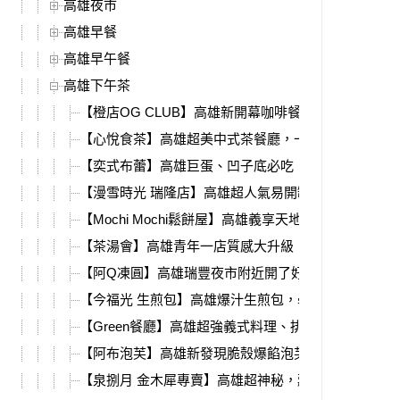
高雄夜市
高雄早餐
高雄早午餐
高雄下午茶
【橙店OG CLUB】高雄新開幕咖啡餐酒館，深夜直
【心悅食茶】高雄超美中式茶餐廳，一整甕佛跳牆用
【奕式布蕾】高雄巨蛋、凹子底必吃，質感滿分水果
【漫雪時光 瑞隆店】高雄超人氣易開罐雪花冰，夏天
【Mochi Mochi鬆餅屋】高雄義享天地親子餐廳推薦
【茶湯會】高雄青年一店質感大升級，新推出刈包、
【阿Q凍圓】高雄瑞豐夜市附近開了好多年的凍圓，冰
【今福光 生煎包】高雄爆汁生煎包，學生、上班族的
【Green餐廳】高雄超強義式料理、排餐，不限時不
【阿布泡芙】高雄新發現脆殼爆餡泡芙，必吃超特別
【泉捌月 金木犀專賣】高雄超神秘，藏在小街裡的桂