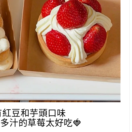
有紅豆和芋頭口味
多汁的草莓太好吃🍓