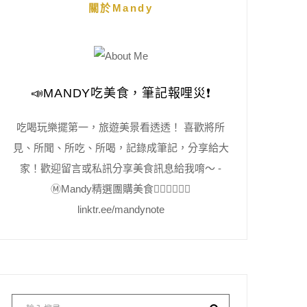
關於Mandy
📣MANDY吃美食，筆記報哩災❗️
吃喝玩樂擺第一，旅遊美景看透透！ 喜歡將所
見、所聞、所吃、所喝，記錄成筆記，分享給大
家！歡迎留言或私訊分享美食訊息給我唷～ -
Ⓜ️Mandy精選團購美食👇🏻👇🏻👇🏻
linktr.ee/mandynote