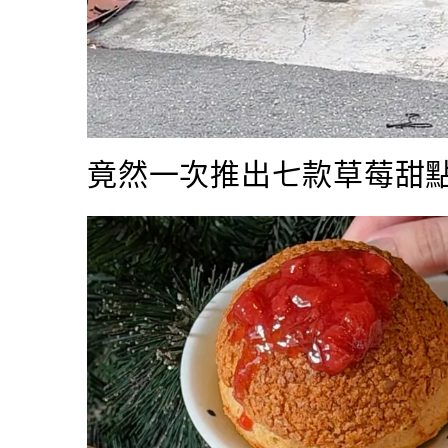
竟然一次推出七款草莓甜