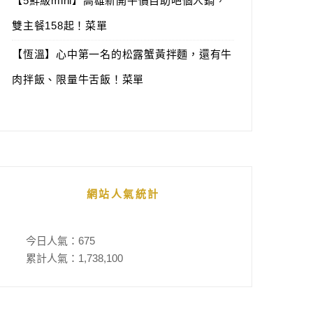
【5鮮級mini】高雄新開平價自助吧個人鍋，
雙主餐158起！菜單
【恆溫】心中第一名的松露蟹黃拌麵，還有牛
肉拌飯、限量牛舌飯！菜單
網站人氣統計
今日人氣：
675
累計人氣：
1,738,100