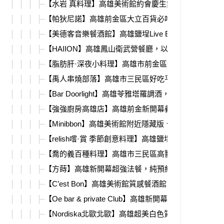
【水岩 真料理】高雄美術館約會慶生無菜單餐廳，客
【帕狄尼諾】高雄前金區大立百貨必吃義式料理，美
【美德客音樂餐酒館】高雄鹽埕Live Band餐廳，美味
【HAIION】高雄鳳山衛武營餐廳，以鯨魚為名的海鮮
【脂肪肝·深夜小料理】高雄市前金區新開幕居酒屋，
【禹人串燒部落】高雄市三民區好吃平價串燒店，必
【Bar Doorlight】高雄苓雅塔羅調酒，低調餐酒館酒吧
【強強廚房高雄店】高雄前金新開幕義式餐廳，必點
【Minibbon】高雄美術館附近隱藏版、純預約制法國
【relish嚐·賞 季節創意料理】高雄鹽埕區新開幕無菜
【喬的義百種料理】高雄市三民區高醫、熱河商圈，
【方蒔】高雄新開幕超強法餐，純預約制Fine Dining！
【C’est Bon】高雄美術館質感餐酒館，超強義式料理
【Oe bar & private Club】高雄新開幕酒吧，近瑞豐
【Nordiska北歐北歐】高雄超美白色質感餐酒館、火