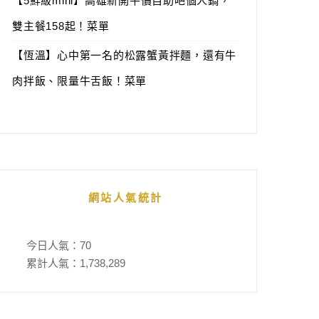
【5鮮級mini】高雄新開平價自助吧個人鍋，
雙主餐158起！菜單
【恆溫】心中第一名的松露蟹黃拌麵，還有牛
肉拌飯、限量牛舌飯！菜單
網站人氣統計
今日人氣：
70
累計人氣：
1,738,289