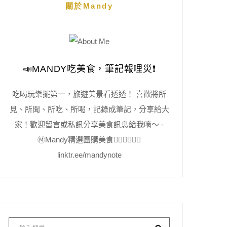
關於Mandy
📣MANDY吃美食，筆記報哩災❗️
吃喝玩樂擺第一，旅遊美景看透透！ 喜歡將所
見、所聞、所吃、所喝，記錄成筆記，分享給大
家！歡迎留言或私訊分享美食訊息給我唷～ -
Ⓜ️Mandy精選團購美食👇🏻👇🏻👇🏻
linktr.ee/mandynote