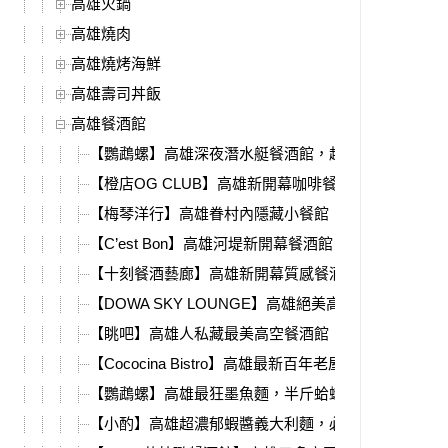
高雄火鍋
高雄燒肉
高雄燒烤海鮮
高雄壽司丼飯
高雄餐酒館
【鸚鵡螺】高雄深夜潛水艇餐酒館，超狂生日香檳塔
【橙店OG CLUB】高雄新開幕咖啡餐酒館，深夜直
【梅琴洋行】高雄眷村內隱藏小餐館，老屋歲月、懷
【C’est Bon】高雄河堤新開幕餐酒館，質感餐點、調
【十刻餐酒藝廊】高雄新開幕質感餐酒館，必吃超強
【DOWA SKY LOUNGE】高雄絕美高空夜景餐酒館
【眺吧】高雄人私藏最美高空餐酒館，就在中央公園
【Cococina Bistro】高雄最新百年老屋餐酒館！菜單
【鸚鵡螺】高雄最狂墨魚麵，半斤蛤蜊+特大號魷魚鮮
【小酌】高雄超濃郁蝦醬義大利麵，必吃戰斧豬排、