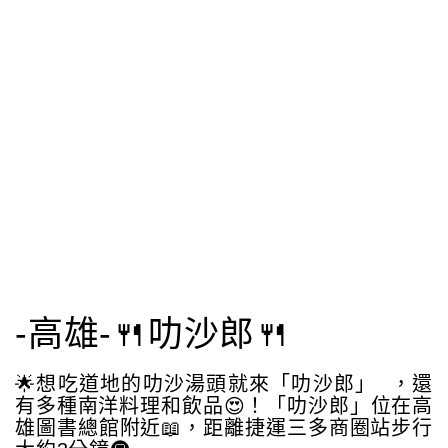
-高雄-🍴叻沙郎🍴
🌟想吃道地的叻沙湯頭就來「叻沙郎」 ，還
有多種南洋料理和飲品😍！「叻沙郎」位在高
雄圖書總館附近📖，距離捷運三多商圈站步行