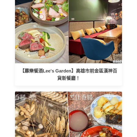
【蘼樂餐酒Lee‘s Garden】高雄市前金區漢神百
貨新餐廳！