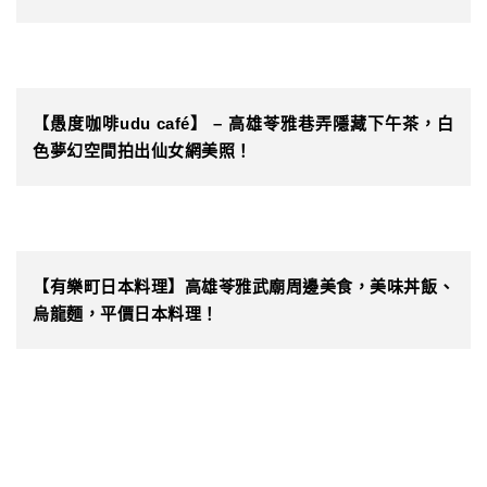
【愚度咖啡udu café】 – 高雄苓雅巷弄隱藏下午茶，白
色夢幻空間拍出仙女網美照！
【有樂町日本料理】高雄苓雅武廟周邊美食，美味丼飯、
烏龍麵，平價日本料理！