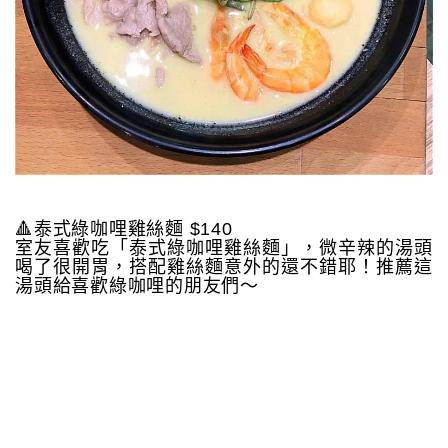
🔺泰式綠咖哩雞絲麵 $140
室友喜歡吃「泰式綠咖哩雞絲麵」，微辛辣的湯頭
喝了很開胃，搭配雞絲麵意外的還不錯耶！推薦這
湯頭給喜歡綠咖哩的朋友們～