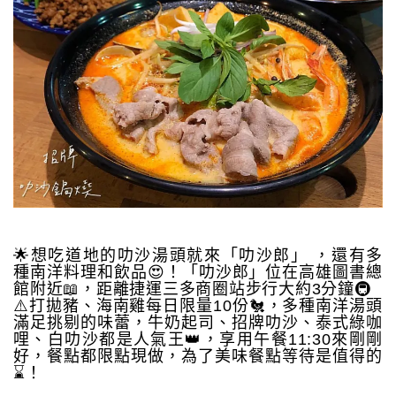
🌟想吃道地的叻沙湯頭就來「叻沙郎」 ，還有多
種南洋料理和飲品😍！「叻沙郎」位在高雄圖書總
館附近📖，距離捷運三多商圈站步行大約3分鐘🚇
⚠️打拋豬、海南雞每日限量10份🐔，多種南洋湯頭
滿足挑剔的味蕾，牛奶起司、招牌叻沙、泰式綠咖
哩、白叻沙都是人氣王👑，享用午餐11:30來剛剛
好，餐點都限點現做，為了美味餐點等待是值得的
⌛️！