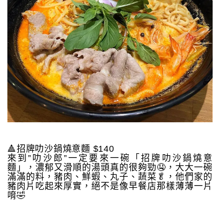
🔺招牌叻沙鍋燒意麵 $140
來到”叻沙郎”一定要來一碗「招牌叻沙鍋燒意
麵」，濃郁又滑順的湯頭真的很夠勁🤤，大大一碗
滿滿的料，豬肉、鮮蝦、丸子、蔬菜🥬，他們家的
豬肉片吃起來厚實，絕不是像早餐店那樣薄薄一片
唷🤣