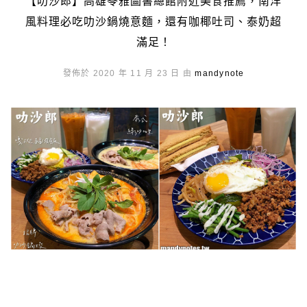
【叻沙郎】高雄苓雅圖書總館附近美食推薦，南洋
風料理必吃叻沙鍋燒意麵，還有咖椰吐司、泰奶超
滿足！
發佈於 2020 年 11 月 23 日 由
mandynote