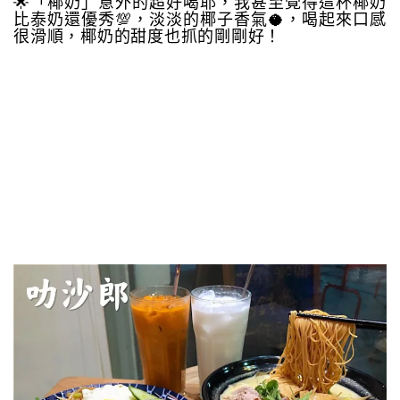
🌟「椰奶」意外的超好喝耶，我甚至覺得這杯椰奶
比泰奶還優秀💯，淡淡的椰子香氣🥥，喝起來口感
很滑順，椰奶的甜度也抓的剛剛好！