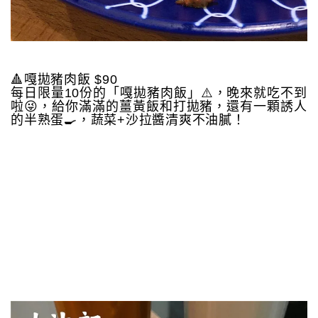
🔺嘎拋豬肉飯 $90
每日限量10份的「嘎拋豬肉飯」⚠️，晚來就吃不到
啦😜，給你滿滿的薑黃飯和打拋豬，還有一顆誘人
的半熟蛋🍳，蔬菜+沙拉醬清爽不油膩！