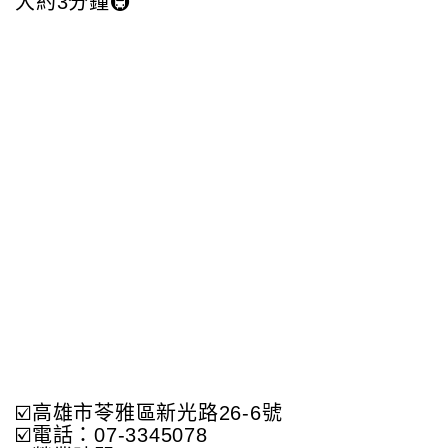
大約3分鐘🚇
☑️高雄市苓雅區新光路26-6號
☑️電話：07-3345078