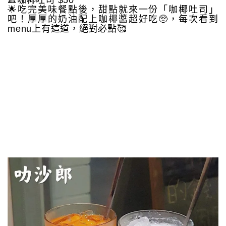
🔺咖椰吐司 $50
🌟吃完美味餐點後，甜點就來一份「咖椰吐司」
吧！厚厚的奶油配上咖椰醬超好吃🥺，每次看到
menu上有這道，絕對必點🥰