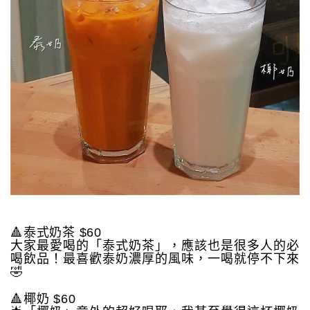
🔺泰式奶茶 $60
大家最愛喝的「泰式奶茶」，應該也是很多人的必
喝飲品！最喜歡泰奶濃厚的風味，一喝就停不下來
🤣
🔺椰奶 $60