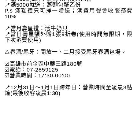
📍滿5000就送：蒸麵包蟹乙份
P.s 滿額禮只可擇一贈送；消費用餐會收服務費
10%
📍當月壽星禮：活牛奶貝
📍當日壽星額外贈1張9折卷(使用時間無限期，限
下次消費使用)
⚠️春酒/尾牙：開放一、二月接受尾牙春酒包場。
☑️高雄市前金區中華三路180號
☑️電話：07-2859125
☑️營業時間：17:30-00:00
📍12月31日～1月1日跨年日：營業時間至凌晨3點
鐘(最後收客凌晨1:30)