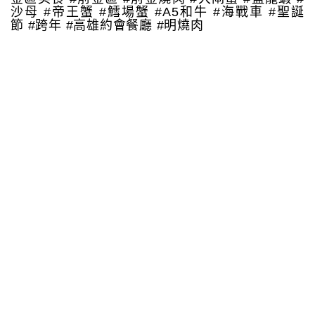
沙母 #帝王蟹 #鱈場蟹 #A5和牛 #海戰車 #聖誕
節 #跨年 #高雄約會餐廳 #明燒肉