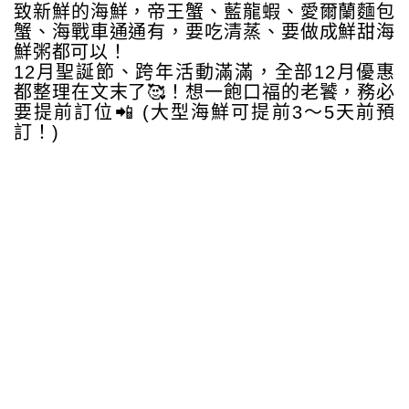
致新鮮的海鮮，帝王蟹、藍龍蝦、愛爾蘭麵包
蟹、海戰車通通有，要吃清蒸、要做成鮮甜海
鮮粥都可以！
12月聖誕節、跨年活動滿滿，全部12月優惠
都整理在文末了🥰！想一飽口福的老饕，務必
要提前訂位📲 (大型海鮮可提前3～5天前預
訂！)