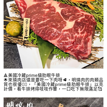
🔺美國冷藏prime級肋眼牛排
🌟來燒肉店還是要吃一下肉呀🥩，明燒肉的肉類品
質也很優👍🏻，「美國冷藏prime級肋眼牛排」以克
計價，看牛排烤得吱吱作響，一口吃下無限滿足🥰