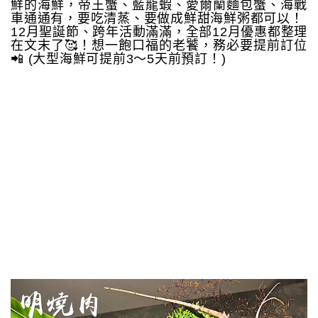
鮮的海鮮，帝王蟹、藍龍蝦、愛爾蘭麵包蟹、海戰
車通通有，要吃清蒸、要做成鮮甜海鮮粥都可以！
12月聖誕節、跨年活動滿滿，全部12月優惠都整理
在文末了🥰！想一飽口福的老饕，務必要提前訂位
📲 (大型海鮮可提前3～5天前預訂！)