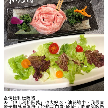
🔺伊比利松阪豬
🌟「伊比利松阪豬」也太好吃，油花適中，我最喜
歡烤到外層香酥，咬起來口感”恰恰”，吃起來軟嫩