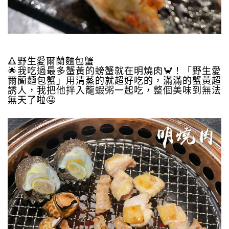
🔺野生愛爾蘭麵包蟹
🌟我吃過最多蟹黃的螃蟹就在明燒肉🦀️！「野生愛
爾蘭麵包蟹」用清蒸的就超好吃的，滿滿的蟹黃超
誘人，我把他拌入龍蝦粥一起吃，整個美味到無法
無天了啦🤤