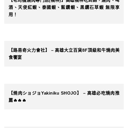
【老司機燒肉專門店(楠梓)】高雄楠梓吃到飽，燒肉、啤
酒、天使紅蝦、泰國蝦、藍鑽蝦、黑鑽石草蝦 無限享
用！
【路易奇火力會社】 – 高雄大立百貨8F頂級和牛燒肉美
食饗宴
【焼肉ショジョYakiniku SHOJO】 – 高雄必吃燒肉推
薦🔥🔥🔥