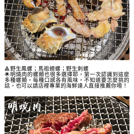
🔺野生鳳螺；馬祖蠑螺；野生刺螺
🌟明燒肉的螺類也很多選擇耶，第一次認識到這麼
多種螺類，每種口感各有風味，不知道要怎麼挑的
話，也可以請店裡專業的海鮮達人直接推薦你唷！