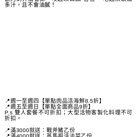
多汁，且不會油膩！
📍週一至週四【單點肉品活海鮮8.5折】
📍週五至週日【單點全面商品9折】
P.s 雙人套餐不可折扣；大型活物客製化料理不可
折扣。
📍滿3000就送：戰斧豬乙份
📍滿4000就送：蒸馬祖活淡菜乙份