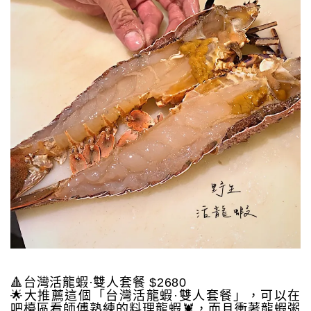
🔺台灣活龍蝦·雙人套餐 $2680
🌟大推薦這個「台灣活龍蝦·雙人套餐」，可以在
吧檯區看師傅熟練的料理龍蝦🦞，而且衝著龍蝦粥