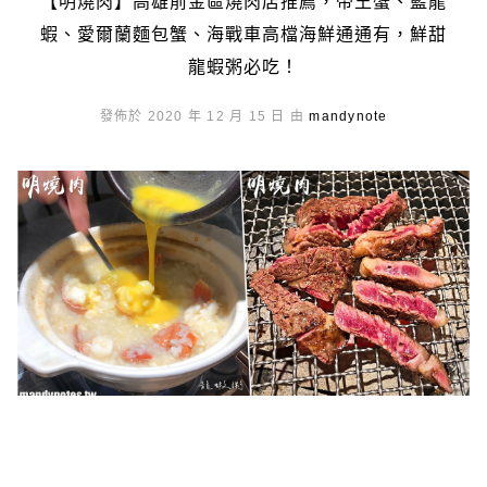
【明燒肉】高雄前金區燒肉店推薦，帝王蟹、藍龍
蝦、愛爾蘭麵包蟹、海戰車高檔海鮮通通有，鮮甜
龍蝦粥必吃！
發佈於 2020 年 12 月 15 日 由
mandynote