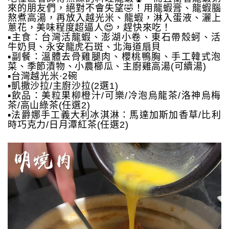
來的朋友們，絕對不會失望🤣！用龍蝦膏、龍蝦腦
熬煮高湯，再放入越光米、龍蝦，淋入蛋液、灑上
蔥花，美味程度超逼人😍，趕快來吃！
▪️主食：台灣活龍蝦、澎湖小卷、東石帶殼蚵、活
牛奶貝、永安龍虎石斑、北海道扇貝
▪️副餐：溫體去骨雞腿肉、櫻桃鴨胸、手工韓式泡
菜、季節漬物、小農櫛瓜、主廚雞高湯(可續湯)
▪️台灣越光米·2碗
▪️凱撒沙拉/主廚沙拉(2選1)
▪️飲品：美粒果柳橙汁/可樂/冷泡烏龍茶/洛神烏梅
茶/高山綠茶(任選2)
▪️法爵娜手工義大利冰淇淋：馬達加斯加香草/比利
時巧克力/日月潭紅茶(任選2)