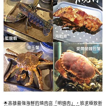
🌟高雄最強海鮮的燒肉店「明燒肉」，追求極致新