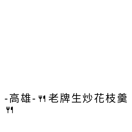
-高雄-🍴老牌生炒花枝羹
🍴