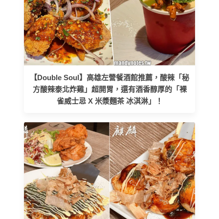
【Double Soul】高雄左營餐酒館推薦，酸辣「秘
方酸辣泰北炸雞」超開胃，還有酒香醇厚的「裸
雀威士忌 X 米漿麵茶 冰淇淋」！