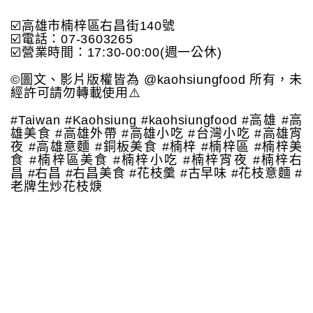
☑️高雄市楠梓區右昌街140號
☑️電話：07-3603265
☑️營業時間：17:30-00:00(週一公休)
©️圖文、影片版權皆為 @kaohsiungfood 所有，未
經許可請勿轉載使用⚠️
#Taiwan #Kaohsiung #kaohsiungfood #高雄 #高
雄美食 #高雄外帶 #高雄小吃 #台灣小吃 #高雄宵
夜 #高雄意麵 #銅板美食 #楠梓 #楠梓區 #楠梓美
食 #楠梓區美食 #楠梓小吃 #楠梓宵夜 #楠梓右
昌 #右昌 #右昌美食 #花枝羹 #古早味 #花枝意麵 #
老牌生炒花枝焿