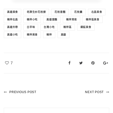
高雄美食
老牌生炒花枝焿
花枝意麵
花枝羹
右昌美食
楠梓右昌
楠梓小吃
高雄意麵
楠梓宵夜
楠梓區美食
高雄外帶
古早味
台灣小吃
楠梓區
銅板美食
高雄小吃
楠梓美食
楠梓
高雄
7
PREVIOUS POST
NEXT POST