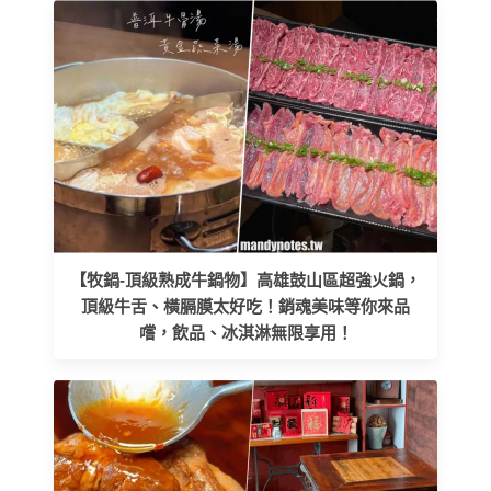
【牧鍋-頂級熟成牛鍋物】高雄鼓山區超強火鍋，
頂級牛舌、橫膈膜太好吃！銷魂美味等你來品
嚐，飲品、冰淇淋無限享用！