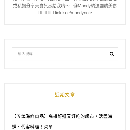
或私訊分享美食訊息給我唷～ - Ⓜ️Mandy精選團購美食
👇🏻👇🏻👇🏻 linktr.ee/mandynote
近期文章
【五鎮海鮮肉品】高雄好逛又好吃的超市，活體海
鮮、代客料理！菜單