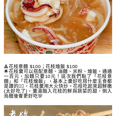
🔺花枝意麵 $100；花枝燴飯 $100
🌟花枝羹可以搭配意麵、油麵、米粉、燴飯，通通
一百元，加麵只要10元！這次我們點了「花枝意
麵」和「花枝燴飯」，基本上羹好吃搭什麼主食都
是讚的👍🏻，花枝羹用大火快炒，花枝吃起來超鮮嫩
(太好吃了)，羹湯融入花枝的鮮與蔬菜的甜，倒入
烏醋後會更好吃💯