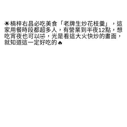
🌟楠梓右昌必吃美食「老牌生炒花枝羹」，這
家用餐時段都超多人，有營業到半夜12點，想
吃宵夜也可以🤣，光是看這大火快炒的畫面，
就知道這一定好吃的🔥