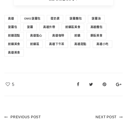
高雄
OMG菠蘿包
蛋奶素
菠蘿麵包
菠蘿油
菠蘿包
菠蘿
高雄外帶
前鎮區美食
高雄麵包
前鎮甜點
高雄點心
高雄咖啡
前鎮
銅板美食
前鎮美食
前鎮區
高雄下午茶
高雄甜點
高雄小吃
高雄美食
5
PREVIOUS POST
NEXT POST