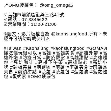
📍OMG菠蘿包： @omg_omega5
☑️高雄市前鎮區復興三路41號
☑️電話：07-3345622
☑️營業時間：11:00-21:00
©️圖文、影片版權皆為 @kaohsiungfood 所有，未
經許可請勿轉載使用⚠️
#Taiwan #Kaohsiung #kaohsiungfood #GOMAJI
懂吃懂玩很可以 #高雄 #高雄美食 #高雄外帶 #高
雄外送 #防疫日常 #防疫便當 #高雄甜點 #高雄麵
包 #高雄咖啡 #高雄下午茶 #高雄點心 #高雄小
吃 #銅板美食 #前鎮區 #前鎮 #前鎮美食 #前鎮區
美食 #前鎮甜點 #菠蘿 #菠蘿包 #菠蘿油 #菠蘿麵
包 #蛋奶素 #OMG菠蘿包