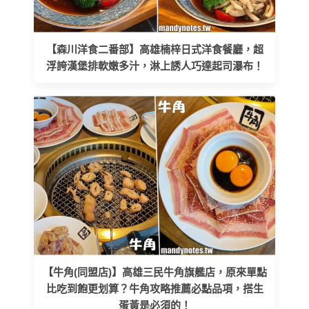
【森川洋食二番部】高雄楠梓日式洋食餐廳，超
浮誇漢堡排軟嫩多汁，淋上誘人巧達起司瀑布！
【牛角(同盟店)】高雄三民牛角旗艦店，原來單點
比吃到飽更划算？牛角攻略推薦必點品項，搭生
蛋黃是必須的！