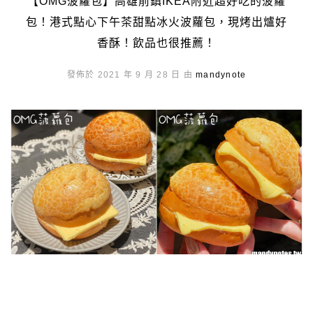
【OMG菠蘿包】高雄前鎮IKEA附近超好吃的菠蘿
包！港式點心下午茶甜點冰火波蘿包，現烤出爐好
香酥！飲品也很推薦！
發佈於 2021 年 9 月 28 日 由
mandynote