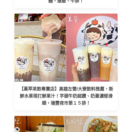
麵、燉飯、牛排！
【菓萃茶飲專賣店】高雄左營/大寮飲料推薦，新
鮮水果現打鮮果汁！芋頭牛奶超讚、奶蓋濃郁滑
順，瑞豐夜市第１５排！