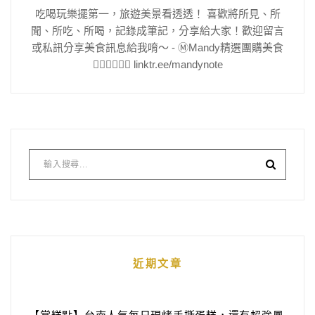
吃喝玩樂擺第一，旅遊美景看透透！ 喜歡將所見、所
聞、所吃、所喝，記錄成筆記，分享給大家！歡迎留言
或私訊分享美食訊息給我唷～ - Ⓜ️Mandy精選團購美食
👇🏻👇🏻👇🏻 linktr.ee/mandynote
近期文章