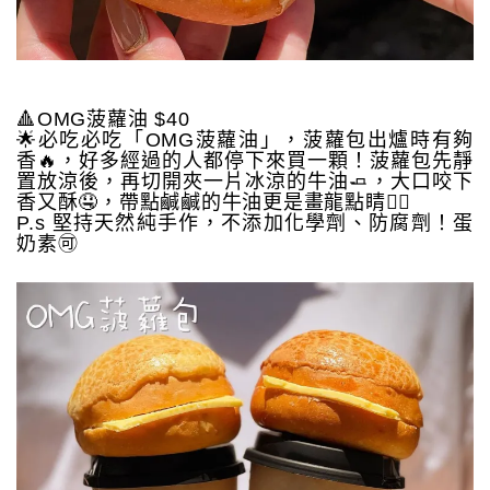
🔺OMG菠蘿油 $40
🌟必吃必吃「OMG菠蘿油」，菠蘿包出爐時有夠
香🔥，好多經過的人都停下來買一顆！菠蘿包先靜
置放涼後，再切開夾一片冰涼的牛油🧈，大口咬下
香又酥🤤，帶點鹹鹹的牛油更是畫龍點睛👍🏻
P.s 堅持天然純手作，不添加化學劑、防腐劑！蛋
奶素🉑