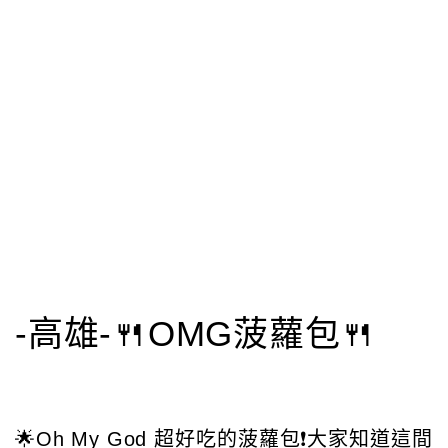
-高雄-🍴OMG菠蘿包🍴
🌟Oh My God 超好吃的菠蘿包❗️大家知道這間