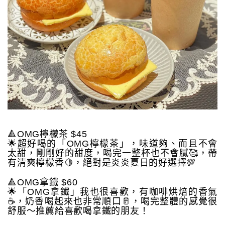
🔺OMG檸檬茶 $45
🌟超好喝的「OMG檸檬茶」，味道夠、而且不會
太甜，剛剛好的甜度，喝完一整杯也不會膩🥰，帶
有清爽檸檬香🍋，絕對是炎炎夏日的好選擇💯
🔺OMG拿鐵 $60
🌟「OMG拿鐵」我也很喜歡，有咖啡烘焙的香氣
☕️，奶香喝起來也非常順口🥛，喝完整體的感覺很
舒服～推薦給喜歡喝拿鐵的朋友！