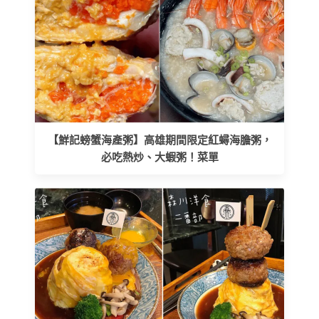
【鮮記螃蟹海產粥】高雄期間限定紅蟳海膽粥，
必吃熱炒、大蝦粥！菜單