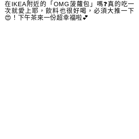
在IKEA附近的「OMG菠蘿包」嗎❓真的吃一
次就愛上耶，飲料也很好喝，必須大推一下
😍！下午茶來一份超幸福啦💕