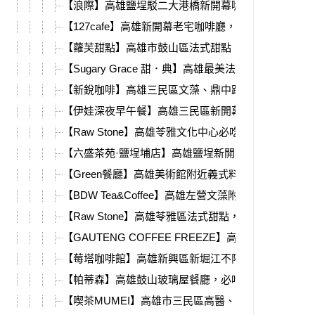
【浪際】高雄鹽埕駁二大港橋新開幕咖啡餐酒館，菜
【127cafe】高雄新開幕老宅咖啡廳，早午餐鹹食、
【蘿芙甜點】高雄市鼓山區法式甜點，必吃酥皮爆漿
【Sugary Grace 甜．典】高雄最美法式甜點、抹茶龜
【新銳咖啡】高雄三民區文藻、鼎中路深夜咖啡廳，
【伊娃深夜早午餐】高雄三民區新開幕必吃宵夜店，
【Raw Stone】高雄苓雅文化中心必吃法式甜點、泡
【六盛茶苑·鹽埕埔店】高雄鹽埕新開幕甜點，必吃舒
【Green餐廳】高雄美術館附近義式料理，必吃超美
【BDW Tea&Coffee】高雄左營文藻附近絕美藝廊咖
【Raw Stone】高雄苓雅區法式甜點，母親節蛋糕、
【GAUTENG COFFEE FREEZE】高雄新開幕異國料
【莓塔咖啡館】高雄新興區新堀江不限時咖啡廳，必
【帕蒂森】高雄鼓山玻璃屋餐廳，必吃義大利麵、燉
【喫茶MUMEI】高雄市三民區高醫、熱河商圈咖啡廳