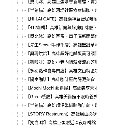
【奧比沐】高雄巨蛋聚會新地標，實力派亞洲新料理
【半刻貓】高雄河堤社區療癒貓咖，超可愛下午茶組
【HI-LAI CAFE】高雄漢神巨蛋咖啡廳全新改裝回歸
【412咖啡】高雄新開幕超強咖啡廳，隱藏在大立百貨
【奧比沐】高雄巨蛋、凹子底新開幕超美餐廳，多種
【先生Sensei手作千層】高雄聖誕草莓季必吃甜點店
【奧瑪烘焙】高雄超好吃鹹蛋黃可頌蛋塔，還有開心
【獺咖啡】高雄小巷內隱藏版流心芝麻巴斯克，還有
【多初點韓食專門店】高雄文山特區超人氣松葉蟹湯
【隅室咖啡】高雄咖啡廳內隱藏美食，義大利麵、晚
【Mochi Mochi 鬆餅屋】高雄義享天地晚餐推薦！菜單
【Green餐廳】高雄美術館不限時義式餐廳，空間大
【半刻貓】高雄超溫馨貓咪咖啡館，馬鈴薯燉豚肉、
【STORY Restaurant】高雄鳳山必吃義大利麵、披薩
【獨白.肆】高雄巨蛋附近深夜咖啡館，鹹食、甜點一