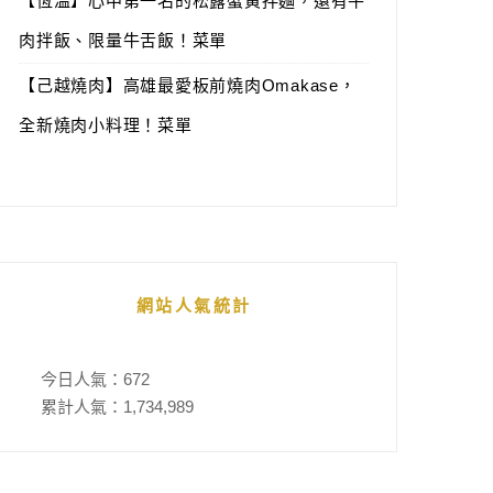
【恆溫】心中第一名的松露蟹黃拌麵，還有牛
肉拌飯、限量牛舌飯！菜單
【己越燒肉】高雄最愛板前燒肉Omakase，
全新燒肉小料理！菜單
網站人氣統計
今日人氣：
672
累計人氣：
1,734,989