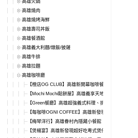
高雄火鍋
高雄燒肉
高雄燒烤海鮮
高雄壽司丼飯
高雄餐酒館
高雄義大利麵/燉飯/披薩
高雄牛排
高雄拉麵
高雄咖啡廳
【橙店OG CLUB】高雄新開幕咖啡餐酒館，深夜直
【Mochi Mochi鬆餅屋】高雄義享天地親子餐廳推薦
【Green餐廳】高雄超強義式料理、排餐，不限時不
【每咖啡OGNI COFFEE】高雄新發現，超強明太子
【梅琴洋行】高雄眷村內隱藏小餐館，老屋歲月、懷
【煲楊宴】高雄新發現超好吃粵式煲仔菜，必吃鹹香