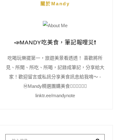
關於Mandy
📣MANDY吃美食，筆記報哩災❗️
吃喝玩樂擺第一，旅遊美景看透透！ 喜歡將所
見、所聞、所吃、所喝，記錄成筆記，分享給大
家！歡迎留言或私訊分享美食訊息給我唷～ -
Ⓜ️Mandy精選團購美食👇🏻👇🏻👇🏻
linktr.ee/mandynote