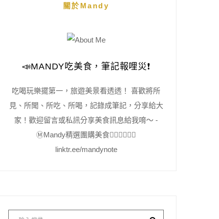
關於Mandy
📣MANDY吃美食，筆記報哩災❗️
吃喝玩樂擺第一，旅遊美景看透透！ 喜歡將所
見、所聞、所吃、所喝，記錄成筆記，分享給大
家！歡迎留言或私訊分享美食訊息給我唷～ -
Ⓜ️Mandy精選團購美食👇🏻👇🏻👇🏻
linktr.ee/mandynote