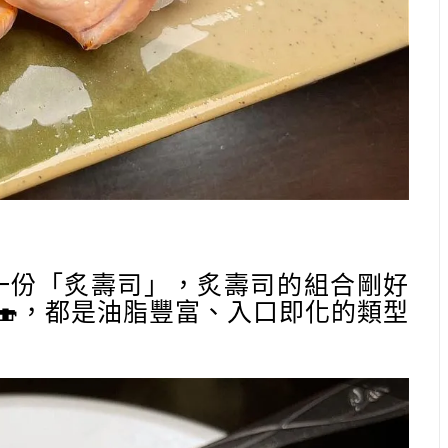
一份「炙壽司」，炙壽司的組合剛好
🍣，都是油脂豐富、入口即化的類型