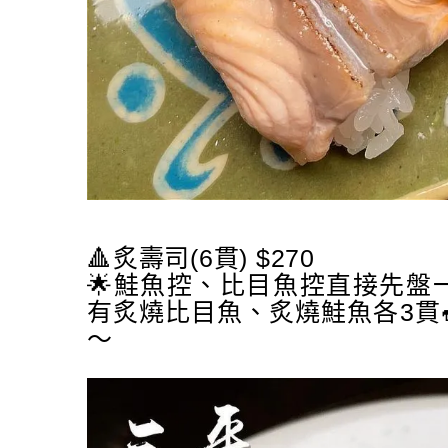
🔺炙壽司(6貫) $270
🌟鮭魚控、比目魚控直接先盤
有炙燒比目魚、炙燒鮭魚各3貫
～