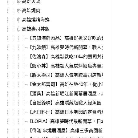
高雄火鍋
高雄燒肉
高雄燒烤海鮮
高雄壽司丼飯
【五鎮海鮮肉品】高雄好逛又好吃的超市，活體海鮮
【九曜鰻】高雄夢時代新開幕，職人炭烤鰻魚飯、丼
【佐渡森】高雄默默吃10年的壽司丼飯，就在凹子底
【鰻心丼】高雄超人氣炭烤鰻魚專賣店，黑鮪魚季最
【將太壽司】高雄人氣老牌壽司店新址，必吃大塊魚
【金太郎壽司】高雄在地40年，從小吃到大的平價壽
【酒桑】高雄新堀江新開幕居酒屋，必吃松露飯糰、
【自然鋒味】高雄隱藏版職人鰻魚飯，超霸氣極盛炙
【旭日料理】高雄日本老闆的定食料理，餐點超豐盛
【LOPIA】高雄夢時代最新開幕，日本A5和牛、和歌
【倒滿 串燒居酒屋】高雄三多商圈新開幕，7月握壽