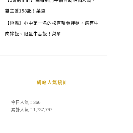
【5鮮級mini】高雄新開平價自助吧個人鍋，
雙主餐158起！菜單
【恆溫】心中第一名的松露蟹黃拌麵，還有牛
肉拌飯、限量牛舌飯！菜單
網站人氣統計
今日人氣：
366
累計人氣：
1,737,797