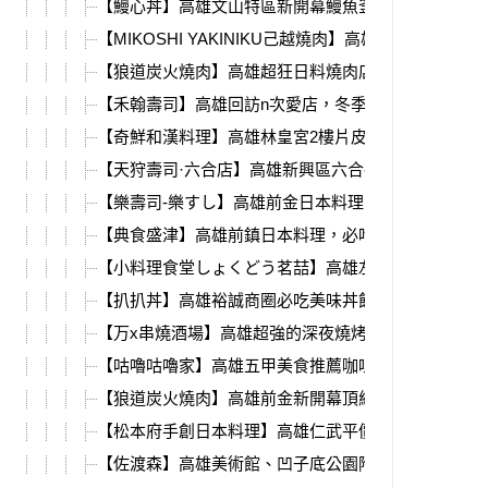
【鰻心丼】高雄文山特區新開幕鰻魚釜飯，超多料海
【MIKOSHI YAKINIKU己越燒肉】高雄必吃頂級燒肉Om
【狼道炭火燒肉】高雄超狂日料燒肉店，頂級食材、
【禾翰壽司】高雄回訪n次愛店，冬季新推出鴨胸雞白
【奇鮮和漢料理】高雄林皇宮2樓片皮烤鴨餐廳，龍蝦
【天狩壽司·六合店】高雄新興區六合夜市附近，新開
【樂壽司-樂すし】高雄前金日本料理，必吃美味日式
【典食盛津】高雄前鎮日本料理，必吃生魚丼飯、壽
【小料理食堂しょくどう茗喆】高雄左營必吃深夜食
【扒扒丼】高雄裕誠商圈必吃美味丼飯，新推出外送
【万x串燒酒場】高雄超強的深夜燒烤居酒屋，必點串
【咕嚕咕嚕家】高雄五甲美食推薦咖哩飯、丼飯，必
【狼道炭火燒肉】高雄前金新開幕頂級燒肉店，活體
【松本府手創日本料理】高雄仁武平價、大份量日料
【佐渡森】高雄美術館、凹子底公園附近，大份量又