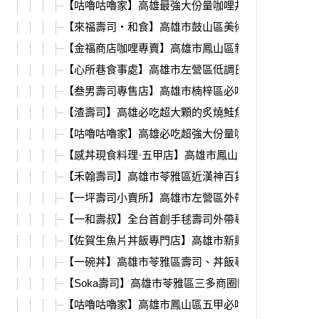
【咕嚕咕嚕家】高雄最強大份量咖哩丼飯，16週年慶
【來福壽司‧和食】高雄市鼓山區美術館日式料理，
【金福商店咖哩專賣】高雄市鳳山區新開幕的日式咖
【心所巷食事處】高雄市左營區低調日式料理，必吃
【叁男壽司專售店】高雄市楠梓區必吃日式料理，裝
【渣壽司】高雄必吃超大顆的炙燒鮭魚壽司，干貝、
【咕嚕咕嚕家】高雄必吃超強大份量咖哩&丼飯，又推
【感丼現食料理·五甲店】高雄市鳳山區新開幕，份量
【禾翰壽司】高雄市苓雅區近漢神百貨日本料理，必
【一坪壽司小賣所】高雄市左營區外帶壽司專賣店，
【一和壽叔】全台首創手毬壽司外帶專賣店，端午節
【佐賀生魚片丼飯專門店】高雄市新興區大份量日料
【一碗丼】高雄市苓雅區壽司、丼飯專賣店，炙燒鮭
【Soka壽司】高雄市苓雅區三多商圈隱藏版日料，鮭
【咕嚕咕嚕家】高雄市鳳山區五甲必吃，富士山咖哩