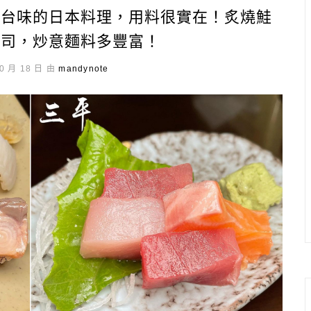
滿台味的日本料理，用料很實在！炙燒鮭
壽司，炒意麵料多豐富！
0 月 18 日 由
mandynote