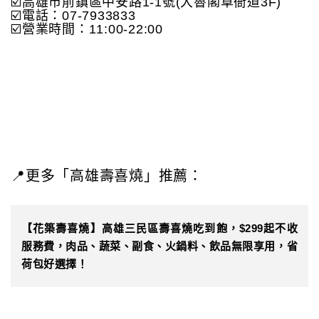
☑️高雄市前鎮區中安路1-1號(大魯閣草衙道3F)
☑️電話：07-7933833
☑️營業時間：11:00-22:00
📍更多「高雄壽喜燒」推薦：
【花築壽喜燒】高雄三民區壽喜燒吃到飽，$299起不收
服務費，肉品、蔬菜、副食、火鍋料、飲品無限享用，省
荷包好選擇！