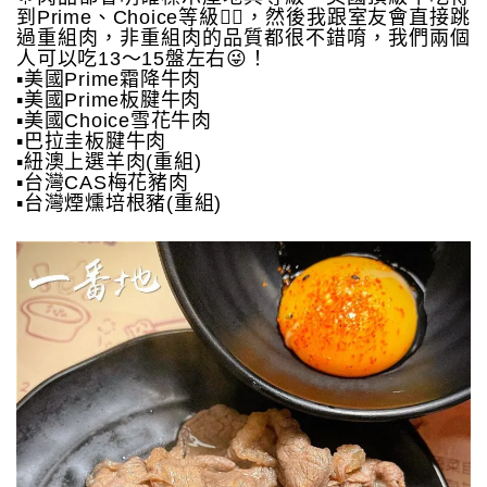
到Prime、Choice等級👍🏻，然後我跟室友會直接跳
過重組肉，非重組肉的品質都很不錯唷，我們兩個
人可以吃13～15盤左右😜！
▪️美國Prime霜降牛肉
▪️美國Prime板腱牛肉
▪️美國Choice雪花牛肉
▪️巴拉圭板腱牛肉
▪️紐澳上選羊肉(重組)
▪️台灣CAS梅花豬肉
▪️台灣煙燻培根豬(重組)