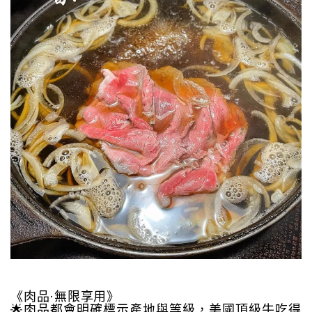
《肉品·無限享用》
🌟肉品都會明確標示產地與等級，美國頂級牛吃得