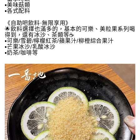
▪️美味菇類
▪️各式配料
《自助吧飲料·無限享用》
🌟飲料選擇也滿多的，基本的可樂、美粒果系列喝
得到，還有冰沙、茶類等☕️
▪️可樂/雪碧/檸檬紅茶/蘋果汁/柳橙綜合果汁
▪️芒果冰沙/乳酸冰沙
▪️奶茶/咖啡等