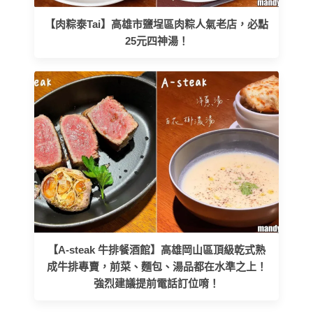
【肉粽泰Tai】高雄市鹽埕區肉粽人氣老店，必點
25元四神湯！
【A-steak 牛排餐酒館】高雄岡山區頂級乾式熟
成牛排專賣，前菜、麵包、湯品都在水準之上！
強烈建議提前電話訂位唷！