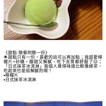
《甜點·隨餐附贈一份》
🌟甜點只有一份，喜歡的話可以再加點；我超愛檸
檬片+砂糖，酸甜又解膩，吃下去胃都舒服了😌；
「日式抹茶冰淇淋」我個人覺得味道比較像綠茶，
吃起來也是挺解膩的唷！
▪️檸檬片
▪️日式抹茶冰淇淋