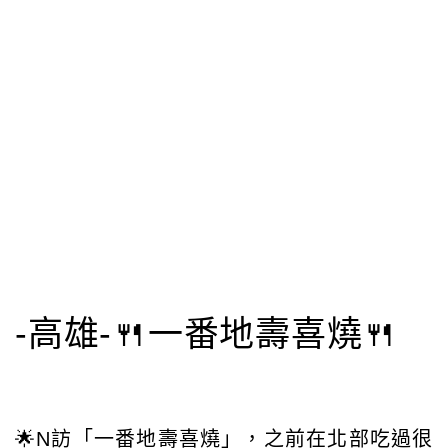
-高雄-🍴一番地壽喜燒🍴
🌟N訪「一番地壽喜燒」，之前在北部吃過很