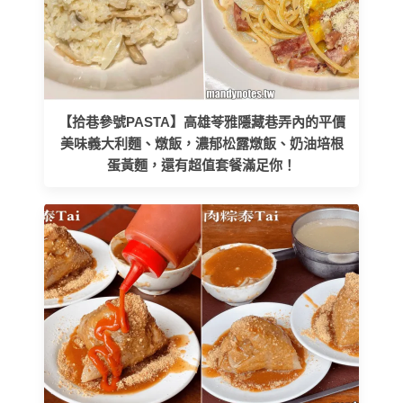
【拾巷參號PASTA】高雄苓雅隱藏巷弄內的平價
美味義大利麵、燉飯，濃郁松露燉飯、奶油培根
蛋黃麵，還有超值套餐滿足你！