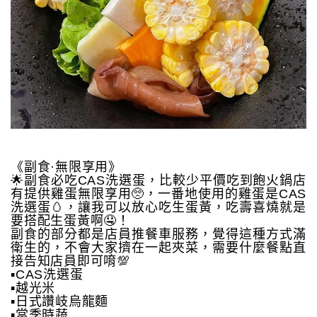
《副食·無限享用》
🌟副食必吃CAS洗選蛋，比較少平價吃到飽火鍋店
有提供雞蛋無限享用🥺，一番地使用的雞蛋是CAS
洗選蛋🥚，讓我可以放心吃生蛋黃，吃壽喜燒就是
要搭配生蛋黃啊🤤！
副食的部分都是店員推餐車服務，覺得這種方式滿
衛生的，不會大家擠在一起夾菜，需要什麼餐點直
接告知店員即可唷💯
▪️CAS洗選蛋
▪️越光米
▪️日式讚岐烏龍麵
▪️當季時蔬