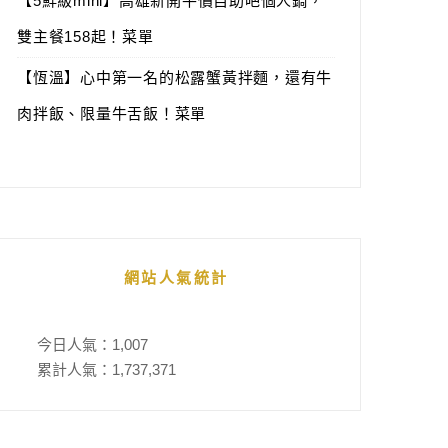
【5鮮級mini】高雄新開平價自助吧個人鍋，
雙主餐158起！菜單
【恆溫】心中第一名的松露蟹黃拌麵，還有牛
肉拌飯、限量牛舌飯！菜單
網站人氣統計
今日人氣：
1,007
累計人氣：
1,737,371