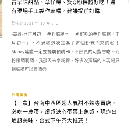
古早味甜點，草仔粿、雙Q粉粿超好吃！還
有現場手工製作麻糬，建議提前訂購！
發佈於 2021 年 10 月 6 日
-高雄-🍴正月初一·手作麻糬🍴 🌟好吃的手作麻糬「正
月初一」，不過我這次是為了這個粉粿而來的😍！
Mandy建議一定要提前預購📲，不然真的可能會吃不到
粉粿啊啊啊，我那天去拿粉粿，好多沒預購的人現場只
剩麻糬可以買唷🥺
台南美食
【一農】台南中西區超人氣甜不辣專賣店，
必吃一農蛋，爆漿溏心蛋裹上魚漿，現炸出
爐超美味，台式下午茶大推薦！