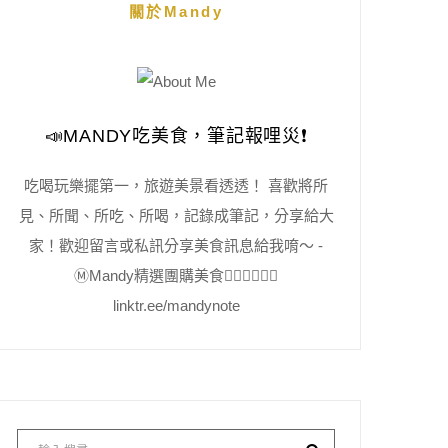
關於Mandy
📣MANDY吃美食，筆記報哩災❗️
吃喝玩樂擺第一，旅遊美景看透透！ 喜歡將所
見、所聞、所吃、所喝，記錄成筆記，分享給大
家！歡迎留言或私訊分享美食訊息給我唷～ -
Ⓜ️Mandy精選團購美食👇🏻👇🏻👇🏻
linktr.ee/mandynote