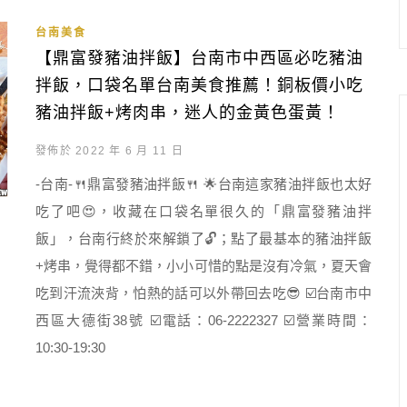
台南美食
【鼎富發豬油拌飯】台南市中西區必吃豬油
拌飯，口袋名單台南美食推薦！銅板價小吃
豬油拌飯+烤肉串，迷人的金黃色蛋黃！
發佈於 2022 年 6 月 11 日
-台南-🍴鼎富發豬油拌飯🍴 🌟台南這家豬油拌飯也太好
吃了吧😍，收藏在口袋名單很久的「鼎富發豬油拌
飯」，台南行終於來解鎖了🔓；點了最基本的豬油拌飯
+烤串，覺得都不錯，小小可惜的點是沒有冷氣，夏天會
吃到汗流浹背，怕熱的話可以外帶回去吃😎 ☑️台南市中
西區大德街38號 ☑️電話：06-2222327 ☑️營業時間：
10:30-19:30