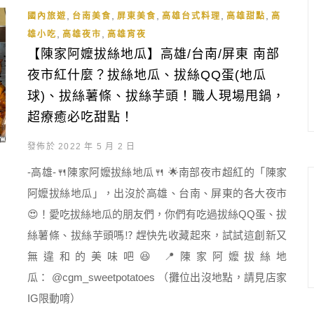
,
,
,
,
,
國內旅遊
台南美食
屏東美食
高雄台式料理
高雄甜點
高
,
,
雄小吃
高雄夜市
高雄宵夜
【陳家阿嬤拔絲地瓜】高雄/台南/屏東 南部
夜市紅什麼？拔絲地瓜、拔絲QQ蛋(地瓜
球)、拔絲薯條、拔絲芋頭！職人現場甩鍋，
超療癒必吃甜點！
發佈於 2022 年 5 月 2 日
-高雄-🍴陳家阿嬤拔絲地瓜🍴 🌟南部夜市超紅的「陳家
阿嬤拔絲地瓜」，出沒於高雄、台南、屏東的各大夜市
😍！愛吃拔絲地瓜的朋友們，你們有吃過拔絲QQ蛋、拔
絲薯條、拔絲芋頭嗎⁉️ 趕快先收藏起來，試試這創新又
無違和的美味吧😆 📍陳家阿嬤拔絲地
瓜： @cgm_sweetpotatoes （攤位出沒地點，請見店家
IG限動唷）