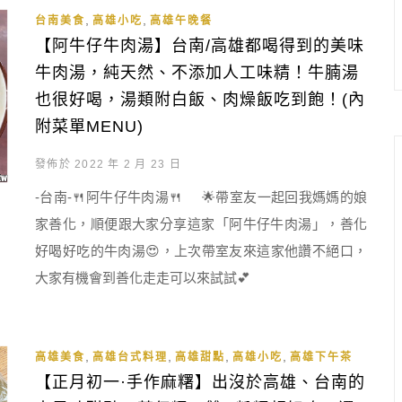
,
,
台南美食
高雄小吃
高雄午晚餐
【阿牛仔牛肉湯】台南/高雄都喝得到的美味
牛肉湯，純天然、不添加人工味精！牛腩湯
也很好喝，湯類附白飯、肉燥飯吃到飽！(內
附菜單MENU)
發佈於 2022 年 2 月 23 日
-台南-🍴阿牛仔牛肉湯🍴 🌟帶室友一起回我媽媽的娘
家善化，順便跟大家分享這家「阿牛仔牛肉湯」，善化
好喝好吃的牛肉湯😍，上次帶室友來這家他讚不絕口，
大家有機會到善化走走可以來試試💕
,
,
,
,
高雄美食
高雄台式料理
高雄甜點
高雄小吃
高雄下午茶
【正月初一·手作麻糬】出沒於高雄、台南的