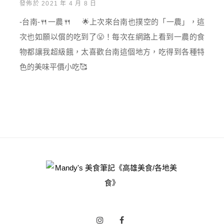
發佈於 2021 年 4 月 8 日
-台南-🍴一農🍴 🌟上次來台南也撲空的「一農」，這
次也如願以償的吃到了😤！每次在網路上看到一農的食
物都讓我超級餓，太喜歡台南這個地方，吃得到各種特
色的美味平價小吃🥰