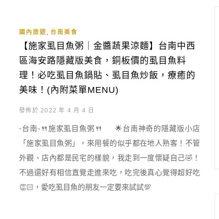
,
國內旅遊
台南美食
【施家虱目魚粥｜金醬蔬果涼麵】台南中西
區海安路隱藏版美食，銅板價的虱目魚料
理！必吃虱目魚鍋貼、虱目魚炒飯，療癒的
美味！(內附菜單MENU)
發佈於 2022 年 4 月 4 日
-台南-🍴施家虱目魚粥🍴 🌟台南神奇的隱藏版小店
「施家虱目魚粥」，來用餐的似乎都在地人熟客！不管
外觀、店內都是民宅的樣貌，我走到一度懷疑自己🤣！
不過還好有相信直覺走進來吃，吃完後真心覺得超好吃
👏🏻，愛吃虱目魚的朋友一定要來試試💯