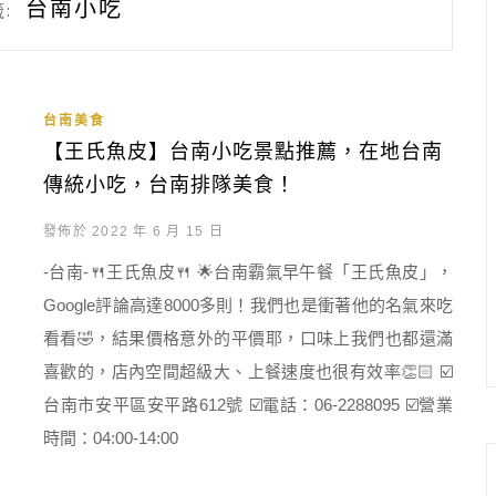
台南小吃
:
台南美食
【王氏魚皮】台南小吃景點推薦，在地台南
傳統小吃，台南排隊美食！
發佈於 2022 年 6 月 15 日
-台南-🍴王氏魚皮🍴 🌟台南霸氣早午餐「王氏魚皮」，
Google評論高達8000多則！我們也是衝著他的名氣來吃
看看🤣，結果價格意外的平價耶，口味上我們也都還滿
喜歡的，店內空間超級大、上餐速度也很有效率👏🏻 ☑️
台南市安平區安平路612號 ☑️電話：06-2288095 ☑️營業
時間：04:00-14:00