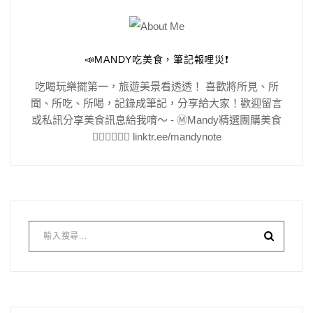
📣MANDY吃美食，筆記報哩災❗️
吃喝玩樂擺第一，旅遊美景看透透！ 喜歡將所見、所
聞、所吃、所喝，記錄成筆記，分享給大家！歡迎留言
或私訊分享美食訊息給我唷～ - Ⓜ️Mandy精選團購美食
👇🏻👇🏻👇🏻 linktr.ee/mandynote