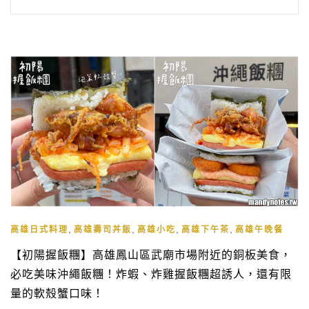
,
,
,
,
高雄日式料理
高雄壽司丼飯
高雄小吃
高雄下午茶
高雄午晚餐
【初陽握飯糰】高雄鳳山區武廟市場附近的銅板美食，
必吃美味沖繩飯糰！炸蝦、炸雞握飯糰超誘人，還有限
量的軟殼蟹口味！