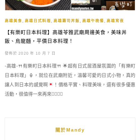
,
,
,
,
高雄美食
高雄日式料理
高雄壽司丼飯
高雄午晚餐
高雄宵夜
【有樂町日本料理】高雄苓雅武廟周邊美食，美味丼
飯、烏龍麵，平價日本料理！
發佈於 2020 年 10 月 7 日
-高雄-
🍴
有樂町日本料理
🍴
🌟
超有日式居酒屋氛圍的「有樂町
日本料理」
🏮
，就位在武廟附近，溫馨可愛的日式小物，真的
讓人到日本的感覺啊
！價格平實、料理美味，還有很多優惠
活動，很值得一來再來
👍🏻
👍🏻
關於Mandy