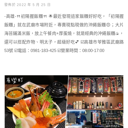
發佈於 2022 年 5 月 25 日
-高雄-🍴初陽握飯糰🍴 🌟最近發現這家飯糰好好吃，「初陽握
飯糰」就在武廟市場附近，專賣現點現做的沖繩飯糰😍；大片
海苔鋪滿米飯，放上午餐肉+厚蛋燒，就是經典的沖繩飯糰🍙，
還可以搭配炸物、明太子，超級好吃💕 ☑️高雄市苓雅區武廟路
53號 ☑️電話：0981-183-425 ☑️營業時間：08:00-17:00